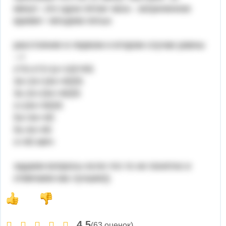
минут- это одна пятая часа-- затраченное
время= четырем пятых
расстояние в первом и втором случае равны
-->
х*3=х*2+(х+10)*4\5
3х=2х+(4х+40)\5
3х-2х=(4х+40)\5
х=(4х+40)\5
5х=4х+40
5х-4х=40
х=40 км\ч
задаем вопросы если что то не понятно и
отмечаем как лучшее))
4,5
(63 оценок)