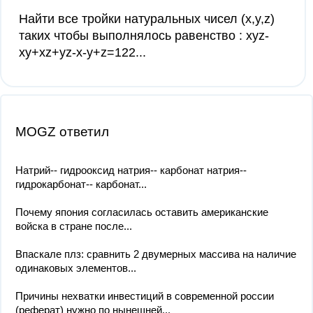
Найти все тройки натуральных чисел (x,y,z)
таких чтобы выполнялось равенство : xyz-
xy+xz+yz-x-y+z=122...
MOGZ ответил
Натрий-- гидрооксид натрия-- карбонат натрия--
гидрокарбонат-- карбонат...
Почему япония согласилась оставить американские
войска в стране после...
Впаскале плз: сравнить 2 двумерных массива на наличие
одинаковых элементов...
Причины нехватки инвестиций в современной россии
(реферат) нужно по нынешней...