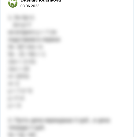
08.06.2023
1. 5x-3y=1
2x+y=7
из второго у = 7-2х
подставим в первое
5х -3(7-2х) =1
5х - 21 +6х = 1
11х = 1+21
11х = 22
х= 22/11
х= 2
у = 7-2 *2
у =7-4
у = 3
2. Пусть цена карандаша Х руб., а цена
тетради У руб.
5х +3у =92