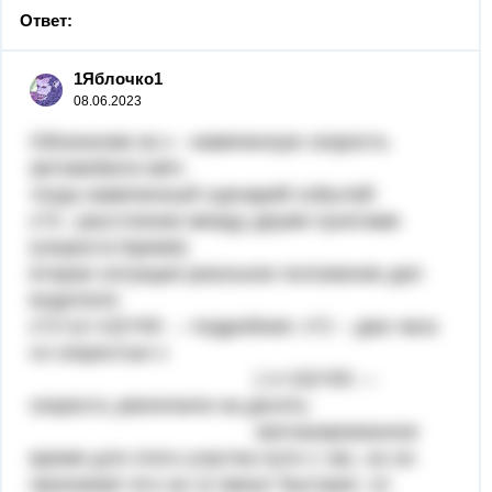
Ответ:
1Яблочко1
08.06.2023
Обозначим за х - намеченную скорость
автомобиля км\ч
тогда намеченный сценарий событий:
х*3-- расстояние между двумя пунктами
(скорость*время)
вторая ситуация реальное положение дел
водителя:
х*2+(х+10)*4\5 -- подробнее: х*2 -- два часа
со скоростью х
( х+10)*4\5 ---
скорость увеличили на десять
запланированное
время для этого участка пути 1 час, но он
проезжает его на 12 минут быстрее: 12