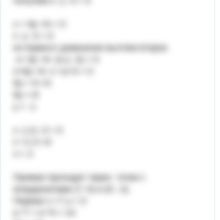
получим х- у -3 = 0
х + 8у +6 = 0
х -у -3 = 0
из первого уравнения вычтем второе
х+ 8у +6 -(х-у -3) = 0
х+8у +6 -х +у+3 = 0
9у + 9 =0
9у =-9
у = -1
х -(-1) -3 = 0
х +1-3 =0
х = 2
Прямая проходит через точки с
координатами (7; 0) и (0; -2).
Первая х =7 у = 0
а *7 + в *0 = 14