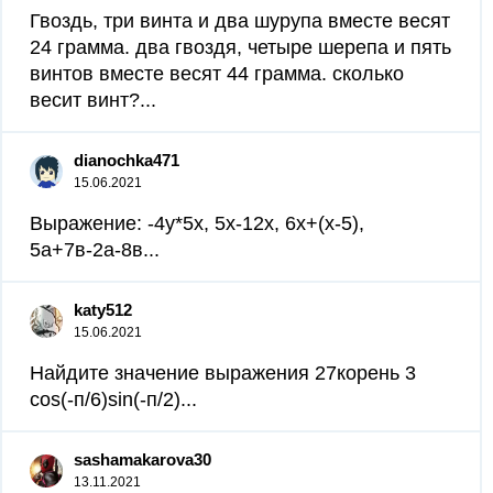
Гвоздь, три винта и два шурупа вместе весят
24 грамма. два гвоздя, четыре шерепа и пять
винтов вместе весят 44 грамма. сколько
весит винт?...
dianochka471
15.06.2021
Выражение: -4у*5х, 5х-12х, 6х+(х-5),
5а+7в-2а-8в...
katy512
15.06.2021
Найдите значение выражения 27корень 3
cos(-п/6)sin(-п/2)...
sashamakarova30
13.11.2021