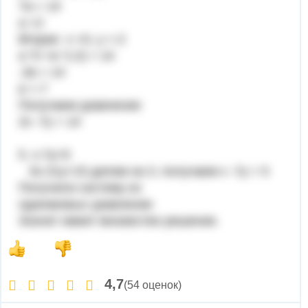
7а = 14
а =2
Вторая х =0, у =-2
а *0 +в *(-2) = 14
-2в = 14
в =-7
Получаем уравнение
2х -7у = 14
5. x-7y=5
3x-21y=15 делим на 3, получаем х -7у = 5
Получили систему из
одинаковых уравнение
Значит имеет множество решение.
4,7
(54 оценок)