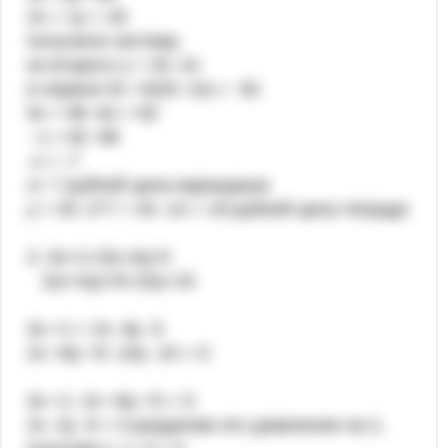
2х + 1у = 33
получили систему
из второго у = 33 -2х
в первое 5х +3(33 -2х) = 92
5х + 99 -6х = 92
- х = 92 -99
-х = -7
х= 7 рублей цена карандаша
у = 33 -2*7 = 33 -14 = 19 рублей цена тетради
3. 3x+1=2(x-4y)-5
2(x+4y)+9=10y+15
3х +1 = 2х -8у -5
2х +8у +9 -10у -15 = 0
3х +1 -2х +8у +5 = 0
2х -2у -6 = 0 разделим это уравнение на 2,