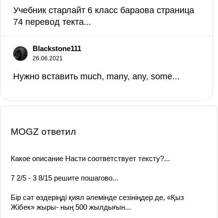
Учебник старлайт 6 класс бараова страница
74 перевод текта...
Blackstone111
26.06.2021
Нужно вставить much, many, any, some...
MOGZ ответил
Какое описание Насти соответствует тексту?​...
7 2/5 - 3 8/15 решите пошагово...
Бір сәт өздеріңді қиял әлемінде сезініңдер де, «Қыз
Жібек» жыры- ның 500 жылдығын...