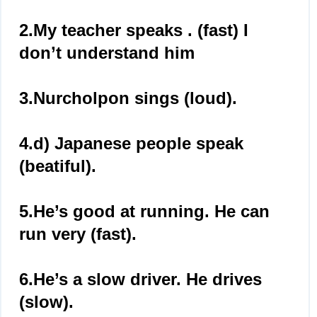
2.My teacher speaks . (fast) I
don’t understand him
3.Nurcholpon sings (loud).
4.d) Japanese people speak
(beatiful).
5.He’s good at running. He can
run very (fast).
6.He’s a slow driver. He drives
(slow).