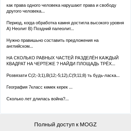
как права одного человека нарушают права и свободу
другого человека​...
Период, когда обработка камня достигла высокого уровня
А) Неолит В) Поздний палеолит...
Нужно правишьно составить предложения на
английском...
НА СКОЛЬКО РАВНЫХ ЧАСТЕЙ РАЗДЕЛЁН КАЖДЫЙ
КВАДРАТ НА ЧЕРТЕЖЕ ? НАЙДИ ПЛОЩАДЬ ТРЁХ...
Розвязати C(2;-3;1),B(12;-5;12),C(9;11;8) ть будь-ласка...
География 7класс көмек керек ​...
Сколько лет длилась война?...
Полный доступ к MOGZ