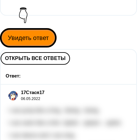
👇
Увидеть ответ
ОТКРЫТЬ ВСЕ ОТВЕТЫ
Ответ:
17Стася17
06.05.2022
I can jump like a frog . Boing - boing.
I can swim like a fish. Splish - splash -, splish.
I can dance and I can sing.