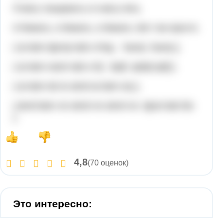
Я могу танцевать и я могу петь.
И бежать, и бежать, и бежать. Вот так просто.
[ aɪ kæn ʤʌmp laɪk ə frɒg. ˈbəʊɪŋ ˈbəʊɪŋ ].
[ aɪ kæn swɪm laɪk ə fɪʃ. Spliʃ splæʃ spliʃ ].
[ aɪ kæn dɑːns ænd aɪ kæn sɪŋ ].
[ ænd kæn rʌn ænd rʌn ænd rʌn. ʤʌst laɪk ðɪs
].
4,8
(70 оценок)
Это интересно: