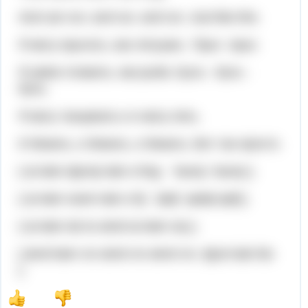
And can run, and run, and run. Just like this.
Я могу прыгать, как лягушка . Прыг -прыг.
Я умею плавать, как рыба. Буль - буль -
буль.
Я могу танцевать и я могу петь.
И бежать, и бежать, и бежать. Вот так просто.
[ aɪ kæn ʤʌmp laɪk ə frɒg. ˈbəʊɪŋ ˈbəʊɪŋ ].
[ aɪ kæn swɪm laɪk ə fɪʃ. Spliʃ splæʃ spliʃ ].
[ aɪ kæn dɑːns ænd aɪ kæn sɪŋ ].
[ ænd kæn rʌn ænd rʌn ænd rʌn. ʤʌst laɪk ðɪs
].