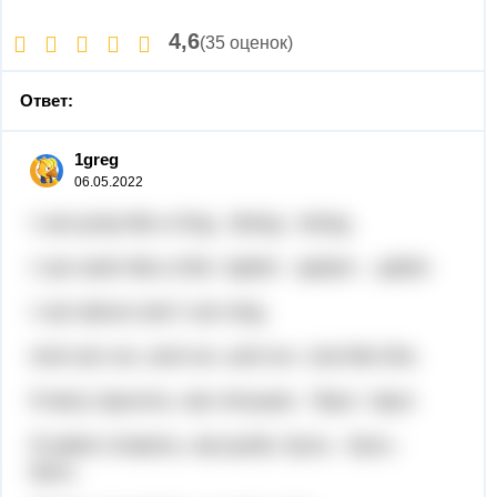
4,6
(35 оценок)
Ответ:
1greg
06.05.2022
I can jump like a frog . Boing - boing.
I can swim like a fish. Splish - splash -, splish.
I can dance and I can sing.
And can run, and run, and run. Just like this.
Я могу прыгать, как лягушка . Прыг -прыг.
Я умею плавать, как рыба. Буль - буль -
буль.