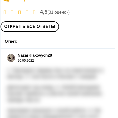
4,5
(31 оценок)
ОТКРЫТЬ ВСЕ ОТВЕТЫ
Ответ:
NazarKlakovych28
20.05.2022
1. Президент фирмы был на переговорах в
месяце. 2. Они были в Москве с немцем
Делегация год назад. 3. Любой менеджер
изучает прибыль и убытки своей компании,
прежде чем он
принимает решения о своей работе. 4. Им
нравится ваше оборудование и они хотят