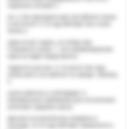
подписать контракт с
вы. 5. Вы проходили курс английского языка
в институте? 6. В году мой брат был очень
болен и
даже не мог ходить, но теперь ему
становится лучше. 7. Эта экзаменационная
карта не будет представлять
трудности для вас. 8. Я учился три года,
затем шесть лет работал на заводе. Наконец
я
начал работать в этой фирме. 9.
Минимальные требования для поступления
включают среднюю школу
Диплом и вступительные экзамены в
колледж. 10. В году мой брат провалился у