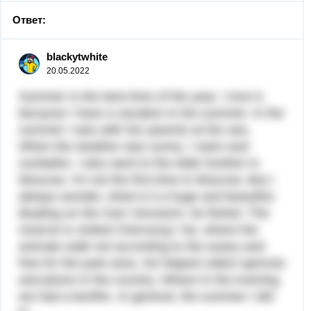
Ответ:
blackytwhite
20.05.2022
Summer is the best time of the year. I love it,
because I have a vacation in the summer. In the
summer I was with her parents at the sea.
When the weather was sunny. I swim and
sunbathe. I also went to the elder brother in
Moscow. I'm not the first time in Moscow. But I
always wonder, what is it a huge and beautiful.
Boating on the river Voronezh, he fished. The
reserve is visited Chervonyy Yar, where the
animals walk not according to the aviary and
free for the park area. He helped collect apricots
and plums in the country. Where in the evening
we had a bonfire. In general, the summer I did