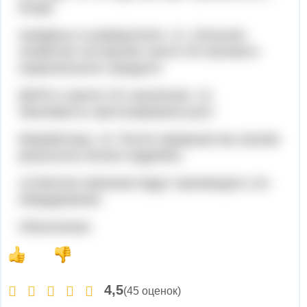
входа
экзамены в университете. 11. Сельское
хозяйство составляет около 3% валового
национального продукта
(ВНП) и занято 2% населения. 12.
Экономисты прогнозировали рост
безработица. 13. После перерыва мы изучим
результаты более подробно.
14.Многие компании будут производить это
оборудование.
Объяснение:
4,5
(45 оценок)