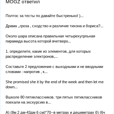
MOGZ ответил
Полтос за тесты по давайте быстренько! )​...
Драма ,,гроза , сходство и различие тихона и бориса?...
Около шара описана правильная четырехугрльная
пирамида высота которой вчетверо...
1. определите, какие из элементов, для которых
распределение электронов,...
Составьте 2 предложения с выходными и не вводными
словами : напротив , к...
She promised she it by the end of the week and then let me
down...
Вшколе 80 пятиклассников. три пятых пятиклассников
поехали на экскурсию в...
А) (8м 2 дм-43дм 6 см)*70--в метрах и дециметрах б) (6ч