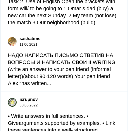
Task 2. Use of English Open the brackets with
form will/ to be going to 1 Omar s dad (buy) a
new car the next Sunday. 2 My team (not lose)
the match 3 Our neighborhood (build)...
sashatims
11.06.2021
НАДО НАПИСАТЬ ПИСЬМО ОТВЕТИВ НА
ВОПРОСЫ И НАПИСАТЬ СВОИ II WRITING
(write an answer to your pen friend (informal
letter))(about 90-120 words) Your pen friend
Alex “has written...
icrupnov
30.05.2022
• Write answers in full sentences. •
Givearguments supported by examples. • Link
these sentences into a well- structured