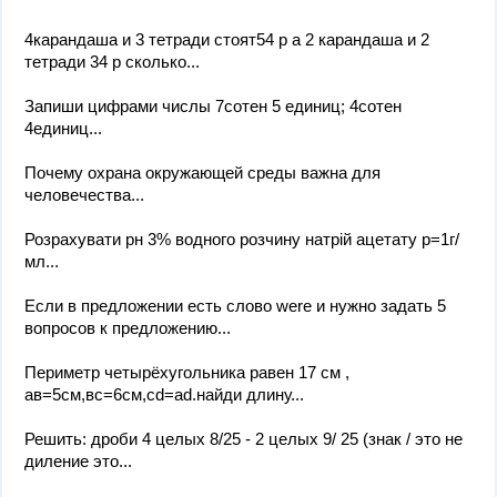
4карандаша и 3 тетради стоят54 р а 2 карандаша и 2
тетради 34 р сколько...
Запиши цифрами числы 7сотен 5 единиц; 4сотен
4единиц...
Почему охрана окружающей среды важна для
человечества...
Розрахувати рн 3% водного розчину натрій ацетату р=1г/
мл...
Если в предложении есть слово were и нужно задать 5
вопросов к предложению...
Периметр четырёхугольника равен 17 см ,
ав=5см,вс=6см,cd=ad.найди длину...
Решить: дроби 4 целых 8/25 - 2 целых 9/ 25 (знак / это не
диление это...