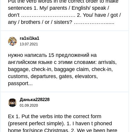
Put the verb words in the correct order to make
sentences 1. My/ parents / English/ speak /
don’t …………………………. 2. You/ have / got /
any / brothers / or / sisters? ………………......
ra1si1ka1
13.07.2021
нужно написать 15 предложений на
английском языке с этими словами: arrivals,
baggage, check-in, baggage claim, check-in,
customs, departures, gates, elevators,
passport...
Данька228228
01.09.2020
Ex 1. Put the verbs into the correct form
(present perfect simple). 1. I haven t phoned
home for/since Christmas. 2. We ve been here