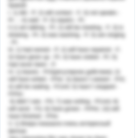
буквой.
I. 1) did - P; 2) will contact - F; 3) not speaks -
Pr - ; 4) said - P; 5) repairs - Pr.
II.1) am talking - Pr; 2) will be meeting - F; 3) is
drawing - Pr; 4) was washing - P; 5) are singing
- Pr.
III. 1) had owned - P; 2) will have repaired - F;
3) have given up - Pr; 4) have visited - Pr; 5)
had never been - P.
IV. 1) leaves - PrS(регулярное действие); 2)
will have writed - FPer; 3) doesn`t sweam - PrS;
4) will be waiting - FCont; 5) hasn`t stopped -
PrPer;
6) didn`t see - PS; 7) was writing - PCont; 8)
will send - FS; 9) have grown - PrPer; 10) will
have finished - FPer.
V. 1) Вчера показали очень интересный
фильм.