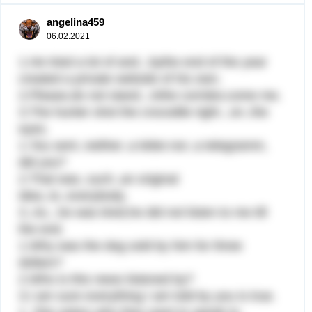
angelina459
06.02.2021
1.He tried a lot of and...bythe end of the year
created a private website of his own.
2.Please,do not stand...inthe corridor,come me.
3.The hunter shot the crocodile right...on..the
eyes.
1.You sent..neither..a letter.nor..a telegramm,
did you?
2.That was..such..an original
idea..to..everybody.
3..As...he was tired,he did not listen to me till
the end.
1.Why was the dog sold by him for three
dollars?
2.Who is this news listened by?
3.I am sure everything I am told by you is true.