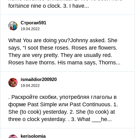
for/since nine o clock. 3. I have...
Строгая591
19.04.2022
What You are doing you?Johnny asked. She
says, “I soot these roses. Roses are flowers.
They are very pretty. They are usually red.
Roses have thorns. His mama says, Thorns...
ismaildior200920
19.04.2022
. Раскройте скобки, употребляя глаголы в
форме Past Simple или Past Continuous. 1.
She (to cook) yesterday. 2. She (to cook) at
three o clock yesterday. . 3. What ___he...
kerisolomia