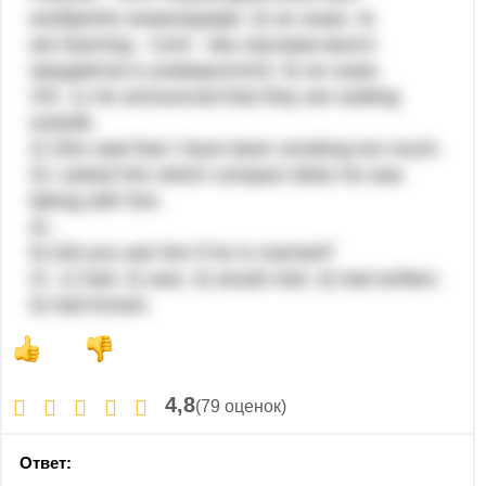
изобретён инженерами; 3) не знаю; 4)
are learning - Cont - Мы изучаем много
предметов в университете; 5) не знаю.
VIII. 1) He announced that they are waiting
outside.
2) She said that I have been smoking too much.
3) I asked him which compact disks he was
taking with him.
4) -
5) Did you ask him if he is married?
IX. 1) had; 2) was; 3) would visit; 4) had written;
5) had known.
4,8
(79 оценок)
Ответ: