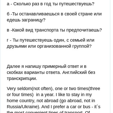
а - Сколько раз в год ты путешествуешь?
б -Ты останавливаешься в своей стране или
едешь заграницу?
в -Какой вид транспорта ты предпочитаешь?
г - Ты путешествуешь один, с семьей или
друзьями или организованной группой?
Далее я напишу примерный ответ и в
скобках варианты ответа. Английский без
транскрипции.
Very seldom(not often), one or two times(three
or four times) in a year. I like to stay in my
home country, not abroad (go abroad, not in
Russia/Ukraine). And I prefer a car or bus - it`s
the most convenient tipes of transport. Of