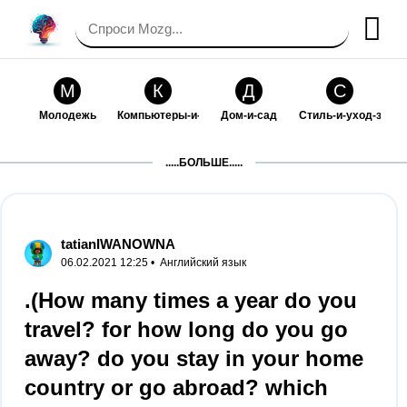
М
К
Д
С
Молодежь
Компьютеры-и-электроника
Дом-и-сад
Стиль-и-уход-за-со
П
Т
П
С
.....БОЛЬШЕ.....
Праздники-и-традиции
Транспорт
Путешествия
Семейная-жизнь
Ф
Б
М
Х
Философия-и-религия
Без категории
Мир-работы
Хобби-и-рукоделие
tatianIWANOWNA
06.02.2021 12:25 •
Английский язык
И
В
З
К
Искусство-и-развлечения
Взаимоотношения
Здоровье
Кулинария-и-госте
.(How many times a year do you
travel? for how long do you go
Ф
П
О
О
Финансы-и-бизнес
Питомцы-и-животные
Образование
Образование-и-ком
away? do you stay in your home
country or go abroad? which