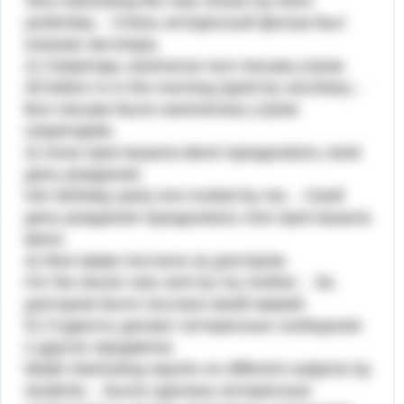
Very interesting film was shown by them
yesterday. - Очень интересный фильм был
показан им вчера.
2) Секретарь напечатал все письма утром.
All letters is in the morning typed by secretary. -
Все письма были напечатаны утром
секретарём.
3) Анна приглашала меня праздновать своё
день рождения.
Her birthday party Ann invited by me. - Свой
день рождения праздновать Аня приглашала
меня.
4) Моя мама послала за доктором.
For the doctor was sent by my mother. - За
доктором было послано моей мамой.
5) Студенты делают интересные сообщения
о других предметах
Made interesting reports on different subjects by
students. - Были сделаны интересные