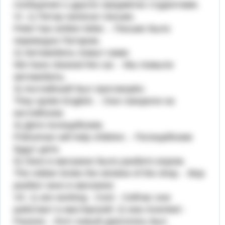
сообщения о других предметах студентами.
VI. 1) Питэр написал письмо.
Peter has written letter. - Письмо было
переведно Питэром.
2) Автомобиль помыт нами.
We have cleaned the car. - Мы помыли
автомобиль.
3) Английский был проговорён.
They spoke English. - Они говорили на
английском.
4) Дети полицейским.
Policeman will help children. - Полицейским
будут дети.
5) Окно в магазине было разбито вором.
The robber broke the window of the shop. - Вор
разбил окно в магазине
VII. 1) are working - Cont - Сейчас они
работают в мастерской; 2) was invented -
Passive - Этот новый двигатель был