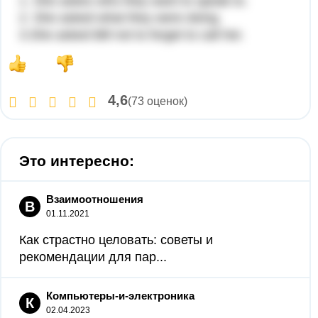
1. She askes who they want to speak to.
2. She asked what they were doing.
3.She asked Bill not to forget to call her.
4,6
(73 оценок)
Это интересно:
Взаимоотношения
В
01.11.2021
Как страстно целовать: советы и
рекомендации для пар...
Компьютеры-и-электроника
К
02.04.2023