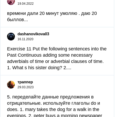
19.04.2022
времени дали 20 минут умоляю . даю 20
быллов​...
dashanovikova03
16.11.2020
Exercise 11 Put the following sentences into the
Past Continuous adding some necessary
adverbials of time or adverbial clauses of time.
1. What s his sister doing? 2....
траппер
29.03.2023
5. переделайте данные предложения в
отрицательные. используйте глаголы do и
does. 1. mary takes the dog for a walk in the
evenings. 2. peter buys a morning newspaper