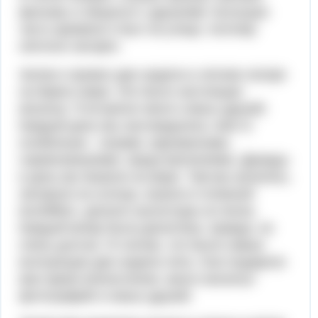
фильмы и общался с друзьями. Большую
часть времени я был на улице, поэтому
неплохо загорел.
Затем я провел две недели в летнем лагере
на берегу моря. Это было настоящее
веселье. Я встретил много новых друзей.
Каждый день мы наслаждались чем-то
особенным – играми, карнавалами,
соревнованиями, представлениями. Дважды
в день мы бывали на море. Там мы купались,
загорали на солнце, играли в пляжный
волейбол, делали скульптуры из песка.
Каждый вечер была дискотека, правда, не
очень долгая. Я считаю, это были самые
волнующие две недели лета. Они подарили
мне яркие впечатления, много веселых
фотографий и новых друзей.