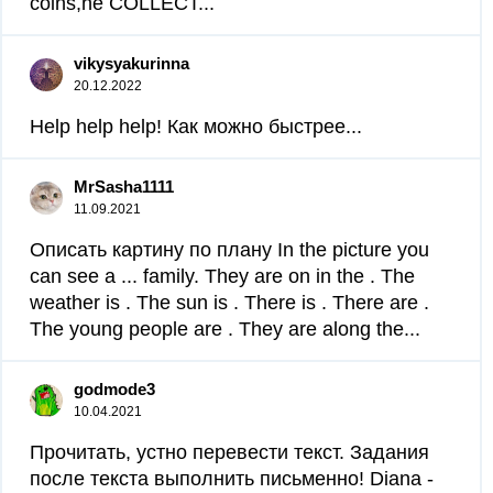
coins,he COLLECT...
vikysyakurinna
20.12.2022
Help help help! Как можно быстрее...
MrSasha1111
11.09.2021
Описать картину по плану ​In the picture you
can see a ... family. They are on in the . The
weather is . The sun is . There is . There are .
The young people are . They are along the...
godmode3
10.04.2021
Прочитать, устно перевести текст. Задания
после текста выполнить письменно! Diana -