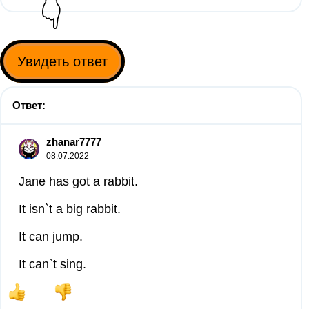
👇
Увидеть ответ
Ответ:
zhanar7777
08.07.2022
Jane has got a rabbit.
It isn`t a big rabbit.
It can jump.
It can`t sing.