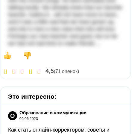
with the school songs. All were animated and
talking loudly. We already knew that our favorite
teacher, Galina E., will not have more to learn,
and it was a little sad that we have grown up,
and she is now a new class that she will love.
Perhaps our new teacher and good, but so far
we had not had time to make friends ...
4,5
(71 оценок)
Это интересно:
Образование-и-коммуникации
О
09.06.2023
Как стать онлайн-корректором: советы и