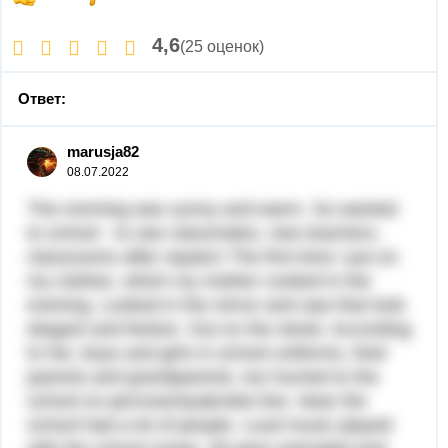
4,6
(25 оценок)
Ответ:
marusja82
08.07.2022
The morning was sunny and warm. So wanted
to school - to see classmates, new teachers,
classrooms after repairs! The first time I put on
my clothes, which my mother cooked in the
evening. Looked in the mirror and saw that look
elegant and festive. Out on the street. According
to her, boys and girls in school uniforms, their
parents and grandparents, too hurried to the
school on pervosentyabrskie line. Near the
school had a lot of people. Loud music played