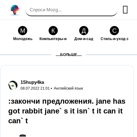
М
К
Д
С
Молодежь
Компьютеры-и-электроника
Дом-и-сад
Стиль-и-уход-за-со
П
Т
П
С
.....БОЛЬШЕ.....
Праздники-и-традиции
Транспорт
Путешествия
Семейная-жизнь
Ф
Б
М
Х
Философия-и-религия
Без категории
Мир-работы
Хобби-и-рукоделие
1Shupy4ka
08.07.2022 21:01 •
Английский язык
И
В
З
К
Искусство-и-развлечения
Взаимоотношения
Здоровье
Кулинария-и-госте
:закончи предложения. jane has
got rabbit jane` s it isn` t it can it
Ф
П
О
О
Финансы-и-бизнес
Питомцы-и-животные
Образование
Образование-и-ком
can` t