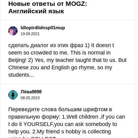
Новые ответы от MOGZ:
Английский язык
ldlopirdlidnsp01mup
19.09.2021
сделать диалог из этих фраз 1) It doesn t
seem so crowded to me. This is normal in
Beijing! 2) Yes, my teacher taught that to us. But
Chinese zou and English go rhyme, so my
students...
Лёва9898
08.05.2023
Переведите слова большим шрифтом в
правильную форму: 1.Well children ,if you can
t do it YOURSELF,you can ask somebody to
help you. 2.My friend s hobby is collecting