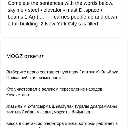
Complete the sentences with the words below.
skyline • steel • elevator • mast D .space •
beams 1 A(n) ... . . . carries people up and down
a tall building. 2 New York City s is filled...
MOGZ ответил
Выберите верно составленную пару ( антоним) Эльбрус -
Прикаспийская низменность...
Кто участвовал в великом переселение народов
Казахстана​...
Жазылым 2-тапсырма Шымбұлақ туралы диаграмманы
толтыр Сабағымыздың мақсаты бойынша...
Каков в синтаксис оператора цикла, который работает в