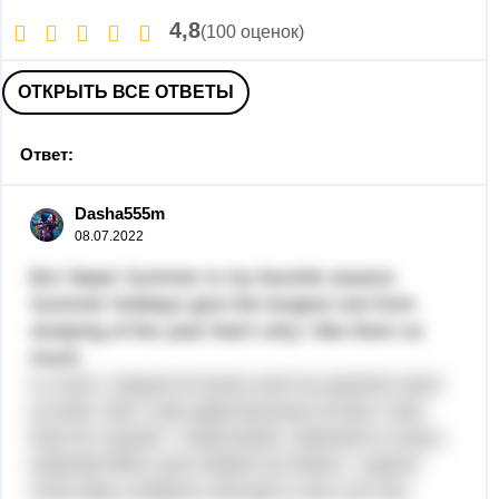
4,8
(100 оценок)
ОТКРЫТЬ ВСЕ ОТВЕТЫ
Ответ:
Dasha555m
08.07.2022
Вот бери! Summer is my favorite season.
Summer holidays give the longest rest from
studying of the year that’s why I like them so
much.
In June I stayed at home and my parents were
at work. But I was glad because at last I had
time for myself. I read books, listened to music,
watched films and visited my friend. I spend
most days outdoors and got a nice sun tan.