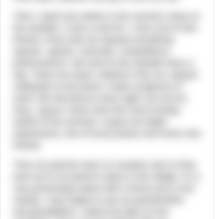
Then I spent two weeks in the summer camp on
the seaside. It was a real fun. I met a lot of new
friends. Every day we enjoyed something
special - games, carnivals, competitions,
performances. We went to the seaside twice a
day. There we swam, bathed in the sun, played
volleyball on the beach, made sculptures of
sand. We had discos every night, but not too
long. I guess, those were the most exciting
weeks of the summer. It gave me bright
impressions, lots of funny photos and some new
friends.
Then my parents were on vacation and so they
took me to my parent’s place in the village. It’s a
very picturesque place with a forest and a river
nearby. I was happy to see my grandmother
and grandfather. I spent hot days on the