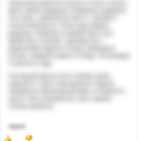
Затем мои родители пошли в отпуск и взяли
меня собой к дедушке и бабушке в деревню.
Это очень живописное место, с речкой и
лесом поблизости. Я был рад увидеть
дедушку и бабушку. В жаркие дни я все
время был на речке. Однажды мы с
родителями ходили в поход, разводили
костер, собирали какие-то ягоды. По вечерам
я обычно в саду.
Последний месяц лета я провел дома,
отдыхая от такого насыщенного отдыха.
Занимался обычными делами и готовился к
школе. Мне понравилось, как я провел
летние каникулы.
Удачи!