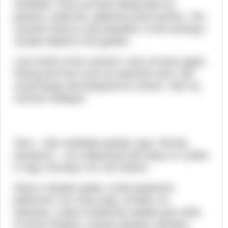
riverbank. Once we went hiking with my
parents, made fire, gathered some berries. The
summer forest is very beautiful. In the evening I
usually helped in the garden.
Last month of the summer I was at home again,
having rest from such an intensive rest! I did
usual things and prepared for school. I like my
summer holidays!
Лето – мое любимое время года. Летние
каникулы – это самый долгий отдых от учебы
в году, поэтому я их так люблю.
Июнь я провел дома, а мои родители
работали. Но я был рад, потому что,
наконец, у меня появилось время для себя.
Я читал книжки, слушал музыку, смотрел