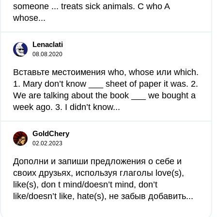
someone ... treats sick animals. C who A
whose...
Lenaclati
08.08.2020
Вставьте местоимения who, whose или which.
1. Mary don’t know ___ sheet of paper it was. 2.
We are talking about the book ___ we bought a
week ago. 3. I didn’t know...
GoldChery
02.02.2023
Дополни и запиши предложения о себе и
своих друзьях, используя глаголы love(s),
like(s), don t mind/doesn’t mind, don’t
like/doesn’t like, hate(s), не забыв добавить...