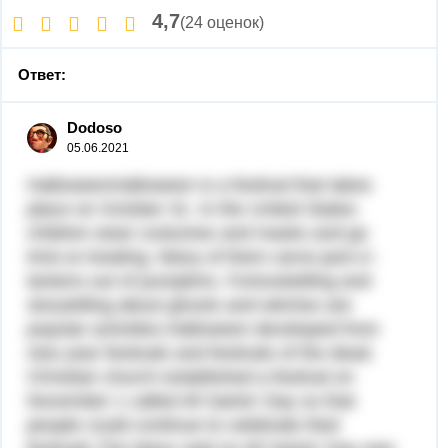
4,7
(24 оценок)
Ответ:
Dodoso
05.06.2021
HalloweenHalloween is a festival that takes
place on October 31. In the United States
children wear costumes and masks and go
trick-or-treating. Many of them carve jack-o'-
lantens out of pumpkins. Fortunetelling and
storytelling about ghosts and witches are
popular activities.Halloween developed from
new year festivals and festivals of the dead.
Christian church established a festival on
November 1 called All Saints' Day so that
people could continue to celebrate their