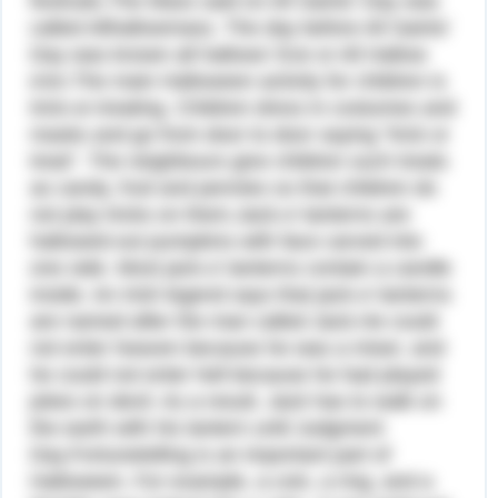
festivals.The Mass said on All Saints' Day was
called Allhallowmass. The day before All Saints'
Day was known all hallows' Eve or All Hallow
e'en.The main Halloween activity for children is
trick-or-treating. Children dress in costumes and
masks and go from door to door saying "trick or
treat". The neighbours give children such treats
as candy, fruit and pennies so that children do
not play tricks on them.Jack-o'-lanterns are
hallowed-out pumpkins with face carved into
one side. Most jack-o'-lanterns contain a candle
inside. An Irish legend says that jack-o'-lanterns
are named after the man called Jack.He could
not enter heaven because he was a miser, and
he could not enter hell because he had played
jokes on devil. As a result, Jack has to walk on
the earth with his lantern until Judgment
Day.Fortunetelling is an important part of
Halloween. For example, a coin, a ring, and a