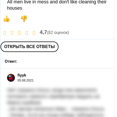
All men live in mess and don't like cleaning their
houses
4,7
(82 оценок)
ОТКРЫТЬ ВСЕ ОТВЕТЫ
Ответ:
fiyyk
05.06.2021
Нет! сказала Ольга, когда она закончила
положить немного серебряную медаль на
Макса ошейник.
,,Не смотри печально Макс, - сказала Ольга.
,,Теперь, если вы когда-нибудь заблудиться,