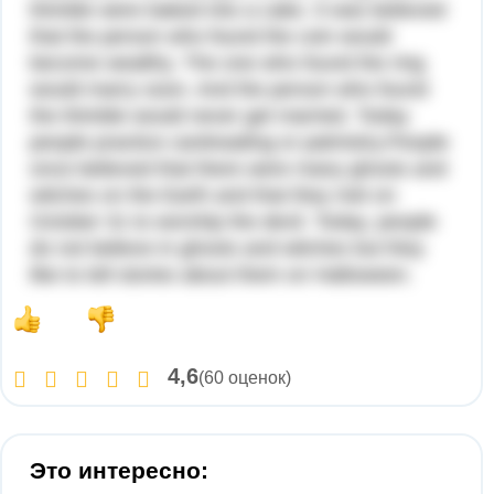
thimble were baked into a cake. It was believed
that the person who found the coin would
become wealthy. The one who found the ring
would marry soon. And the person who found
the thimble would never get married. Today
people practice cardreading or palmistry.People
once believed that there were many ghosts and
witches on the Earth and that they met on
October 31 to worship the devil. Today, people
do not believe in ghosts and witches but they
like to tell stories about them on Halloween.
4,6
(60 оценок)
Это интересно: