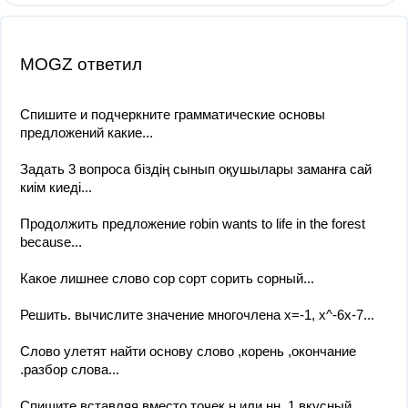
MOGZ ответил
Спишите и подчеркните грамматические основы
предложений какие...
Задать 3 вопроса біздің сынып оқушылары заманға сай
киім киеді...
Продолжить предложение robin wants to life in the forest
because...
Какое лишнее слово сор сорт сорить сорный...
Решить. вычислите значение многочлена х=-1, х^-6х-7...
Слово улетят найти основу слово ,корень ,окончание
.разбор слова...
Спишите вставляя вместо точек н или нн. 1.вкусный