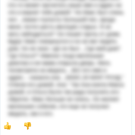
кто-то может прочитать ваше имя и адрес на
это и вернет тебя домой." Но Макс был очень
зол. ,,Какая глупость! Большой пес, вроде
меня, почти шесть месяцев старых. Я не
могу заблудиться!" Он пошел прочь от дома.
Вдруг Макс повернулся и он не мог видеть
дом. Он не знал, где он был. ,,Где мой дом?
Где Ольга?" Именно тогда маленькая
девочка и ее мама открыла дверь. Мать
посмотрела на медаль. ,,Вот его имя и
адрес, - сказала она. ,,МАКС,34 КИНГ-РОУД."
Отвези его домой, Ана." Так Ана взяла Макса
домой, и Ольга была так рада получить его
обратно. Макс больше не злюсь. Он жалеет
маленьких собачек, кто еще не получил
медаль, как и его.