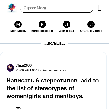
М
К
Д
С
Молодежь
Компьютеры-и-электроника
Дом-и-сад
Стиль-и-уход-за-со
П
Т
П
С
.....БОЛЬШЕ.....
Праздники-и-традиции
Транспорт
Путешествия
Семейная-жизнь
Ф
Б
М
Х
Философия-и-религия
Без категории
Мир-работы
Хобби-и-рукоделие
Ліка2006
05.06.2021 00:12 •
Английский язык
И
В
З
К
Искусство-и-развлечения
Взаимоотношения
Здоровье
Кулинария-и-госте
Написать 6 стереотипов. add to
the list of stereotypes of
Ф
П
О
О
Финансы-и-бизнес
Питомцы-и-животные
Образование
Образование-и-ком
women/girls and men/boys.