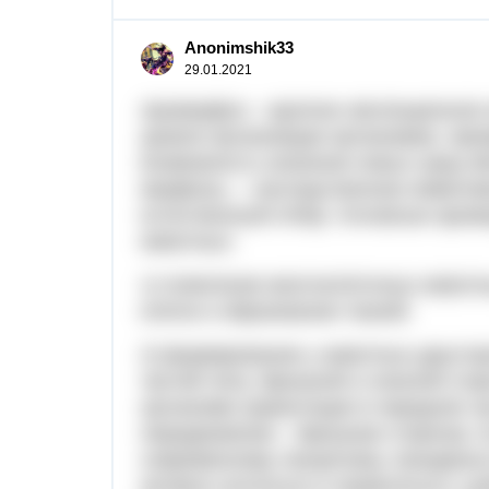
Anonimshik33
29.01.2021
Ароморфоз – крупное эволюционное 
уровня организации организмов, пре
возможность освоения новых сред о
морфозы, – наследственная изменчив
естественный отбор. Основные аром
животных:
1) появление многоклеточных живот
клеток и образование тканей;
2) формирование у животных двустор
частей тела, брюшной и спинной стор
организме (ориентация в передняя ча
передвижение – брюшная сторона); 3
современному ланцетнику, панцирны
активно охотиться и справляться с д