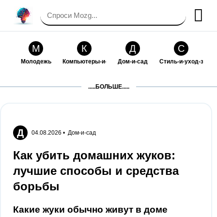
М
К
Д
С
Молодежь
Компьютеры-и-электроника
Дом-и-сад
Стиль-и-уход-за-со
П
Т
П
С
.....БОЛЬШЕ.....
Праздники-и-традиции
Транспорт
Путешествия
Семейная-жизнь
Ф
Б
М
Х
Философия-и-религия
Без категории
Мир-работы
Хобби-и-рукоделие
Д
04.08.2026 •
Дом-и-сад
И
В
З
К
Как убить домашних жуков:
Искусство-и-развлечения
Взаимоотношения
Здоровье
Кулинария-и-госте
лучшие способы и средства
Ф
П
О
О
борьбы
Финансы-и-бизнес
Питомцы-и-животные
Образование
Образование-и-ком
Какие жуки обычно живут в доме