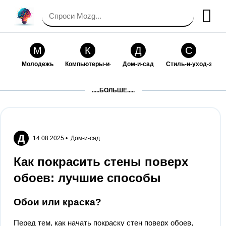
М
К
Д
С
Молодежь
Компьютеры-и-электроника
Дом-и-сад
Стиль-и-уход-за-со
П
Т
П
С
.....БОЛЬШЕ.....
Праздники-и-традиции
Транспорт
Путешествия
Семейная-жизнь
Ф
Б
М
Х
Философия-и-религия
Без категории
Мир-работы
Хобби-и-рукоделие
Д
14.08.2025 •
Дом-и-сад
И
В
З
К
Как покрасить стены поверх
Искусство-и-развлечения
Взаимоотношения
Здоровье
Кулинария-и-госте
обоев: лучшие способы
Ф
П
О
О
Финансы-и-бизнес
Питомцы-и-животные
Образование
Образование-и-ком
Обои или краска?
Перед тем, как начать покраску стен поверх обоев,