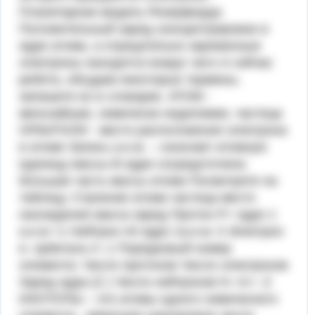
Планетарная модель Резерфорда
Положительный заряд сконцентрирован в
ядре атома, а отрицательно заряженные
электроны находятся вокруг него А сейчас
ребята, обсудим некоторые термины,
запишите их в словарик. АТОМ -
мельчайшая, химически неделимая, частица
ОРБИТАЛИ - место расположения электрона
в атоме Запись а.е.м. – означает атомную
единицу массы В ядре сосредоточена
большая часть массы атома Посмотрите на
таблицу. Строение атома частица место
нахождения масса заряд Протон P+ ядро 1
а.е.м +1 Нейтрон n0 ядро 1а.е.м. 0 Электрон
e- орбиталь 0 -1 Порядковый номер
элемента: Число протонов Число электронов
Заряд ядра (Z ) Число нейтронов N =A r -Z
ИЗОТОПЫ – это атомы одного химического