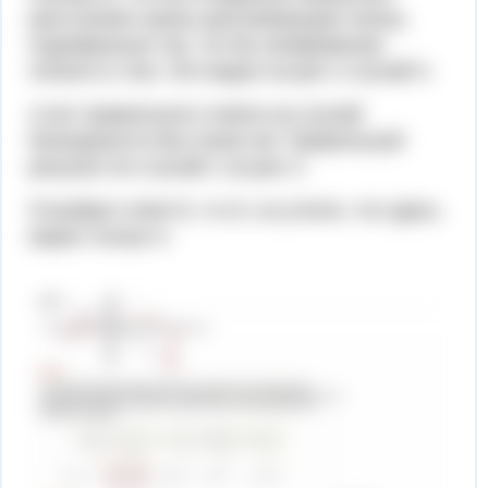
расстояние нужны рассеивающие линзы,
подобранные так, что бы изображение
попало в глаз. Это видно на рис 2 случай 4.
А вот правильного ответа на случай
близорукости без очков нет. Правильный
рисунок это случай 1 на рис 3.
Я выбрал ответ Б. 4 и 5, но учтите, что здесь
верен только 4.