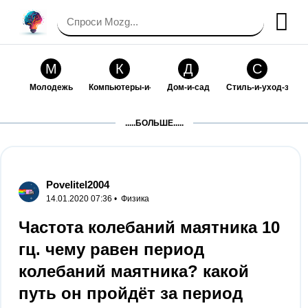
М
К
Д
С
Молодежь
Компьютеры-и-электроника
Дом-и-сад
Стиль-и-уход-за-со
П
Т
П
С
.....БОЛЬШЕ.....
Праздники-и-традиции
Транспорт
Путешествия
Семейная-жизнь
Ф
Б
М
Х
Философия-и-религия
Без категории
Мир-работы
Хобби-и-рукоделие
Povelitel2004
14.01.2020 07:36 •
Физика
И
В
З
К
Искусство-и-развлечения
Взаимоотношения
Здоровье
Кулинария-и-госте
Частота колебаний маятника 10
гц. чему равен период
Ф
П
О
О
Финансы-и-бизнес
Питомцы-и-животные
Образование
Образование-и-ком
колебаний маятника? какой
путь он пройдёт за период