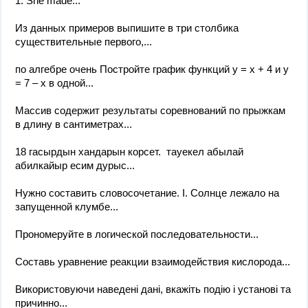
1. She made...
Из данных примеров выпишите в три столбика
существительные первого,...
по алгебре очень Постройте график функций у = х + 4 и у
= 7 – х в одной...
Массив содержит результаты соревнований по прыжкам
в длину в сантиметрах...
18 гасырдын хандарын корсет. ​ тауекел абылай
абилкайыр есим дурыс...
Нужно составить словосочетание. I. Солнце лежало на
запущенной клумбе...
Прономеруйте в логической последовательности...
Составь уравнение реакции взаимодействия кислорода...
Використовуючи наведені дані, вкажіть подію і установі та
причинно...