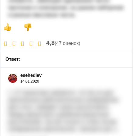
элемента , имеющие одинаковое число
протонов и электронов, но разное нейтронов
и разные массовые числа.
4,8
(47 оценок)
Ответ:
esehediev
14.01.2020
1. От проектора требуется, что бы он дал
увеличенное действительное изображение.
Для этого, предмет нужно расположить
между фокусным и двойным фокусным
расстоянием, так как только в этом случае
изображение увеличенное. смотрите рис 1.