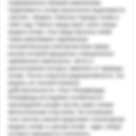
подверженное никаким изменениям.
Неделимость атома аналогична неделимости
«бытия». Модель Томсона Гораздо позже в
1904 году Томсон представил свою новую
модель атома. Она представляла собой
также равномерно заряженную
положительным электричеством сферу,
внутри которой вращались отрицательно
заряженные корпускулы, число и
расположение которых зависело от природы
атома. После открытия радиоактивности, эта
модель не соответствовала
действительности. Опыт Резерфорда
Резерфорд исследовал особенности
прохождения альфа-частиц через тонкие
металлические пластинки. На основании
этих опытов ученый предложил планетарную
модель атома: в центре атома - ядро, вокруг
которого вращаются электроны.