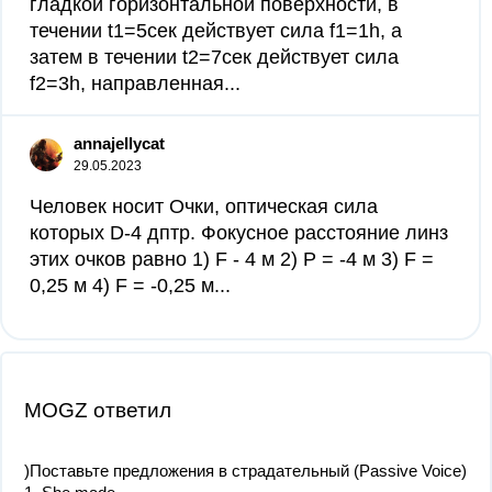
гладкой горизонтальной поверхности, в
течении t1=5сек действует сила f1=1h, а
затем в течении t2=7сек действует сила
f2=3h, направленная...
annajellycat
29.05.2023
Человек носит Очки, оптическая сила
которых D-4 дптр. Фокусное расстояние линз
этих очков равно 1) F - 4 м 2) P = -4 м 3) F =
0,25 м 4) F = -0,25 м​...
MOGZ ответил
)Поставьте предложения в страдательный (Passive Voice)