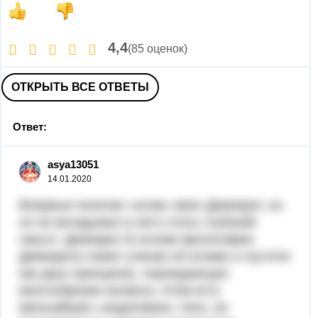
4,4
(85 оценок)
ОТКРЫТЬ ВСЕ ОТВЕТЫ
Ответ:
asya13051
14.01.2020
Впервые понятие «атом» ввел Демокрит, но
он не вкладывал в него столь глубокий
смысл. Демокрит В основе философии
Демокрита лежит учение об атомах и пустоте
как двух принципах, порождающих
многообразие космоса. Атом есть
мельчайшее «неделимое» тело, не