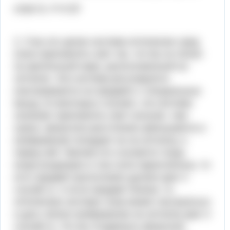
ответ Б. F<l<2F
2. Глаз это целая система оптических сред
(линз преломлять свет так, что бы он попал
на зрительный нерв, расположенный на
сетчатке. Эта система регулируется
(настраивается на предмет) с специальных
мыщц. В некоторых случаях, эта система
начинает преломлять свет сильнее, чем
нужно, фокусное расстояние уменьшается и
изображение попадает не на сетчатку, а
перед ней. Причем это случается тогда,
когда входящие в глаз лучи параллельны, то
есть предмет расположен далеко (рис 3
случай 1). А если предмет близок, то
оптическая система глаза может настроиться
и дать четкое изображение на сетчатку (рис 3
случай 2). Что бы отодвинуть фокусное