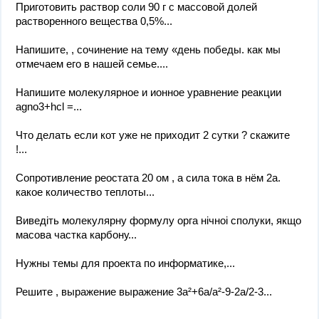
Приготовить раствор соли 90 г с массовой долей
растворенного вещества 0,5%...
Напишите, , сочинение на тему «день победы. как мы
отмечаем его в нашей семье....
Напишите молекулярное и ионное уравнение реакции
agno3+hcl =...
Что делать если кот уже не приходит 2 сутки ? скажите
!...
Сопротивление реостата 20 ом , а сила тока в нём 2а.
какое количество теплоты...
Виведiть молекулярну формулу орга нiчноi сполуки, якщо
масова частка карбону...
Нужны темы для проекта по информатике,...
Решите , выражение выражение 3a²+6a/a²-9-2a/2-3...