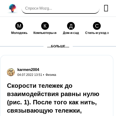
М
К
Д
С
Молодежь
Компьютеры-и-электроника
Дом-и-сад
Стиль-и-уход-за-со
П
Т
П
С
.....БОЛЬШЕ.....
Праздники-и-традиции
Транспорт
Путешествия
Семейная-жизнь
Ф
Б
М
Х
Философия-и-религия
Без категории
Мир-работы
Хобби-и-рукоделие
karmen2004
04.07.2022 13:51 •
Физика
И
В
З
К
Искусство-и-развлечения
Взаимоотношения
Здоровье
Кулинария-и-госте
Скорости тележек до
взаимодействия равны нулю
Ф
П
О
О
Финансы-и-бизнес
Питомцы-и-животные
Образование
Образование-и-ком
(рис. 1). После того как нить,
связывающую тележки,