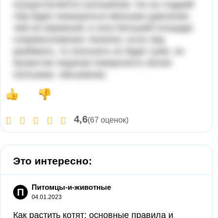
осуществляется скольжение. Но на гладкий
лёд будет оказываться меньшее давление,
чем на неровный, в силу большей площади
соприкосновения. Конечно, если лёд
разбивать, то скользить он будет хуже, но
бугристая ледяная поверхность более
скользкая, чем ровная.
4,6
(67 оценок)
Это интересно:
Питомцы-и-животные
П
04.01.2023
Как растить котят: основные правила и