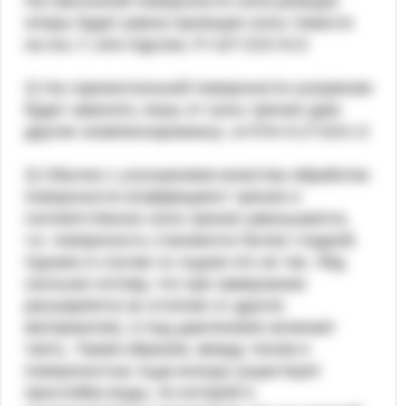
На наклонной поверхности сила реакции
опоры будет равна проекции силы тяжести
на ось Y, или mgcosα, P=10*√2/2=5√2
2) На горизонтальной поверхности ускорение
будет зависеть лишь от силы трения (две
другие скомпенсированы). a=F/m=0.2*10/1=2
3) Обычно с улучшением качества обработки
поверхности коэффициент трения и
соответственно сила трения уменьшается,
т.е. поверхность становится более гладкой.
Однако в случае со льдом это не так. Лёд
скользок потому, что при замерзании
расширяется (в отличие от других
материалов), и под давлением начинает
таять. Таким образом, между телом и
поверхностью льда всегда существует
прослойка воды, по которой и