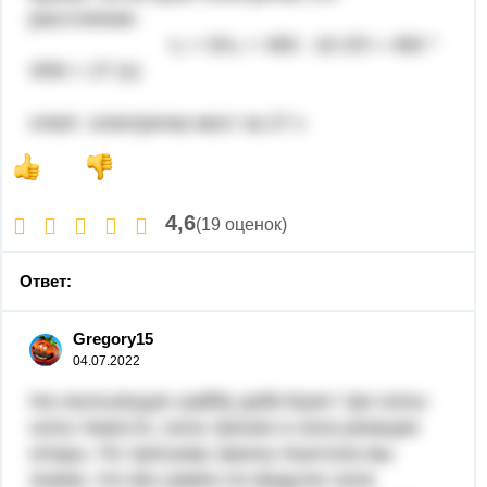
расстояние:
t₂ = S/v₂ = 450 : 16 2/3 = 450 *
3/50 = 27 (с)
ответ: электричка мост за 27 с
4,6
(19 оценок)
Ответ:
Gregory15
04.07.2022
На скользящую шайбу действуют три силы:
сила тяжести, сила трения и сила реакции
опоры. По третьему закону Ньютона мы
знаем, что вес равен по модулю силе