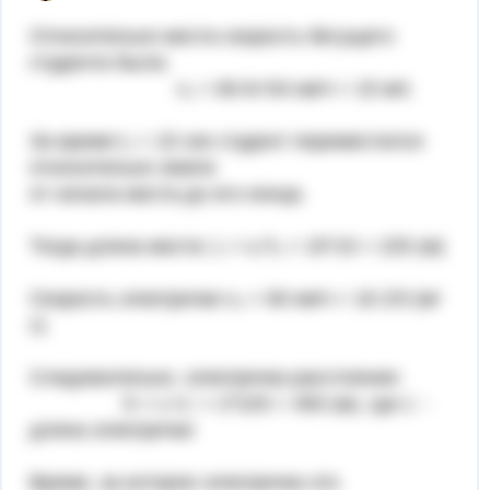
Относительно моста скорость бегущего
студента была:
v₁ = 60-6=54 км/ч = 15 м/с
За время t₁ = 15 сек студент переместился
относительно земли
от начала моста до его конца.
Тогда длина моста: L = v₁*t₁ = 15*15 = 225 (м)
Скорость электрички v₂ = 60 км/ч = 16 2/3 (м/
с)
Следовательно, электричка расстояние:
S = L+L' = 2*225 = 450 (м), где L' -
длина электрички
Время, за которое электричка это