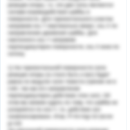
реакции опоры, т.к. эти две силы являются
силами взаимодействия шайбы и
поверхности. Для горизонтального участка
направим ось Y вертикально вверх, ось Х по
направлению движения шайбы. Для
наклонного ось Y направим
перпендикулярно поверхности, ось X вниз по
склону.
1) На горизонтальной поверхности сила
реакции опоры (а стало быть и вес) будет
равна по модулю силе тяжести (трение не в
счёт, так как его направление
перпендикулярно действию этих сил). Об
этом мы можем судить по тому, что шайба не
ускоряется по оси Y, т.е. действие сил
скомпенсировано. Итак, P=N=mg=10 (если
g=10)