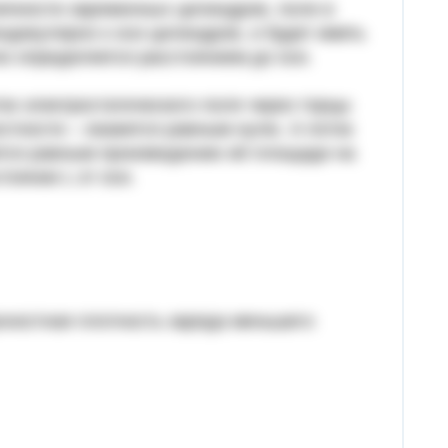
нечности заряженных цилиндров, поле в
ндикулярно к оси цилиндров, и будет иметь
ко определяется расстоянием до оси.
ток электростатического поля через торцы
тности – окажется равным нулю. А поток
ется равным произведению её площади на
оянии L от оси.
верхностная плотность заряда меньшего