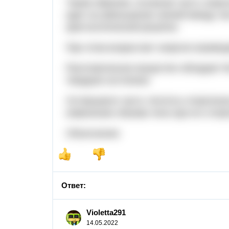
Таким образом, основная часть энерг
идет на уменьшение связей между час
кристаллической решетки.
При этом возрастает энергия взаимо
Расплавленное вещество обладает б
твердом состоянии.
Оставшаяся часть теплоты плавлени
изменению объема тела при его плав
Объяснение:
Ответ:
Violetta291
14.05.2022