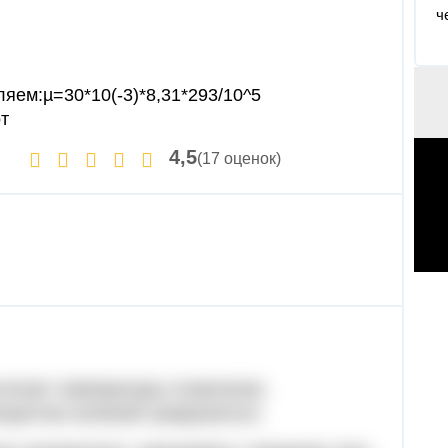
ч
ем:µ=30*10(-3)*8,31*293/10^5
от
4,5
(17 оценок)
стигает температуры плавления,
ещества начинает разрушаться.