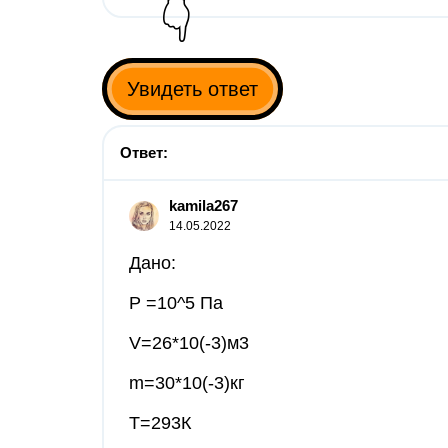
👇
Увидеть ответ
Ответ:
kamila267
14.05.2022
Дано:
P =10^5 Па
V=26*10(-3)м3
m=30*10(-3)кг
T=293К