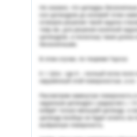
Не сказано, что цилидры бесконечные,
оси цилиндров до искомой точки нам
оговорок решение такой задачи стан
тому же, для решения конечной зада
цилиндров, а поскольку такая длина 
бесконечными.
В этом случае, по теореме Гаусса:
K = Q/εo ; где K – полный поток поля
окружённый этой поверхностью, а εo
Рассмотрим замкнутую поверхность в
заданным цилиндра с радиусом L = 8 
войдёт только меньший цилиндр, а з
цилиндр вообще не будет влиять на п
выбранную поверхность.