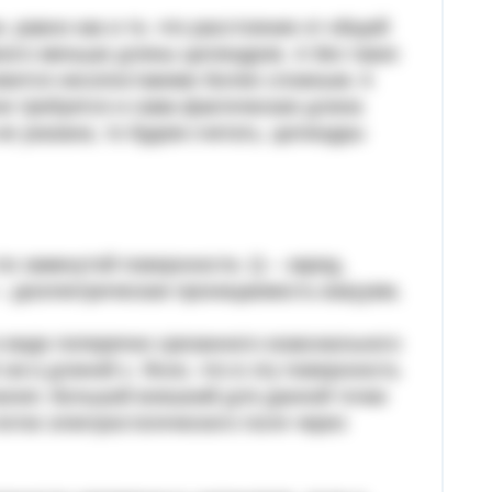
 равно как и то, что расстояние от общей
ного меньше длины цилиндров. А без таких
овится несопоставимо более сложным. К
чи требуется и сама фактическая длина
не указана, то будем считать, цилиндры
 по замкнутой поверхности, Q – заряд,
 – диэлектрическая проницаемость вакуума.
 виде поперечно срезанного коаксиального
см и длиной x. Ясно, что в эту поверхность
начит, большой внешний для данной точки
оток электростатического поля через