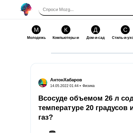
М
К
Д
С
Молодежь
Компьютеры-и-электроника
Дом-и-сад
Стиль-и-ух
И
В
Искусство-и-развлечения
Взаимоотн
АнтонХабаров
14.05.2022 01:44 •
Физика
Всосуде объемом 26 л сод
температуре 20 градусов и
газ?