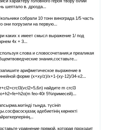
риси характеру головного героя твору білий
інь шептало в. дрозда...
кольники собрали 10 тонн винограда 1/5 часть
го они погрузили на первую...
ри каких x имеет смысл выражение 1/ под
орнем 4x + 3...
спользуя слова и словосочетания,и преаликая
бщемтвоведческие знания,составьте...
.запишите арифметическое выражение в
инейной форме (x+xy/z)/x+1-(xy-12)/34-x2...
r+cl2=crcl3(vcl2=5,6л) найдите m crcl3
eo+h2=fe+h2o(m feo-40г 5%примесей)...
апсырма.мәтінді тыңда. түсініп
қы.сосфасосқазақ әдебиетінің көрнекті
айраткерлерінің...
оставьте уравнение прямой, которая проходит