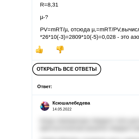
R=8,31
µ-?
PV=mRT/µ, отсюда µ,=mRT/PV,вычисля
*26*10(-3)=2809*10(-5)=0,028 - это аз
ОТКРЫТЬ ВСЕ ОТВЕТЫ
Ответ:
Ксюшалебедева
14.05.2022
Когда температура твердого тело до
кристаллическая решетка твердого в