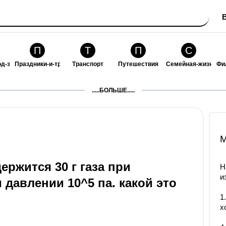
П
Т
П
С
од-за-собой
Праздники-и-традиции
Транспорт
Путешествия
Семейная-жизнь
Фи
З
К
Ф
П
.....БОЛЬШЕ.....
ошения
Здоровье
Кулинария-и-гостеприимство
Финансы-и-бизнес
Питомцы-и-животн
О
M
ержится 30 г газа при
Н
и
 давлении 10^5 па. какой это
1
х