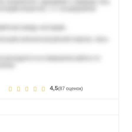
ия нагревателя, пдводимая к твердому телу,
тицами вещества, т. е. на разрушение
действия между частицами.
ольшим запасом внутренней энергии, чем в
я расходуется на совершение работы по
лении.
4,5
(87 оценок)