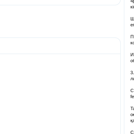
4
к
Ш
е
П
к
И
о
3
л
C
f
Т
о
қ
С