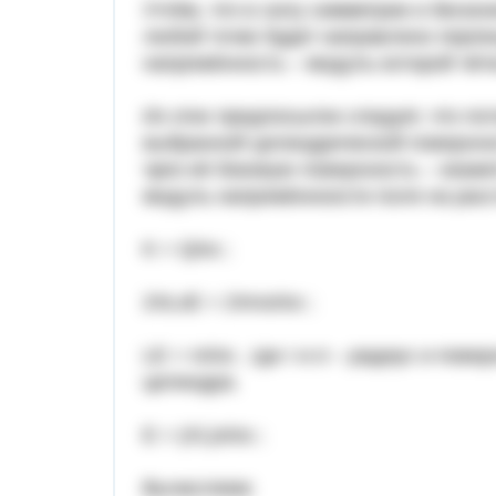
Учтём, что в силу симметрии и беско
любой точке будет направлено перпе
напряжённость – модуль которой чёт
Из этих предпосылок следует, что по
выбранной цилиндрической поверхнос
чрез её боковую поверхность – окаж
модуль напряжённоости поля на расст
K = Q/εo ;
2πLxE = 2πrxσ/εo ;
LE = rσ/εo , где r и σ – радиус и по
цилиндра.
E = (r/L)σ/εo ;
Вычисляем: