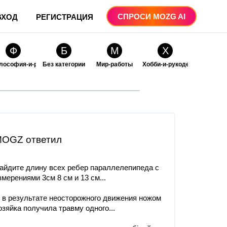
СПРОСИ MOZG AI
ВХОД
РЕГИСТРАЦИЯ
Ф
Б
М
Х
лософия-и-религия
Без категории
Мир-работы
Хобби-и-рукоделие
О
О
ые
бразование
Образование-и-коммуникации
OGZ ответил
айдите длину всех ребер параллелепипеда с
змерениями 3см 8 см и 13 см​...
. в результате неосторожного движения ножом
озяйка получила травму одного...