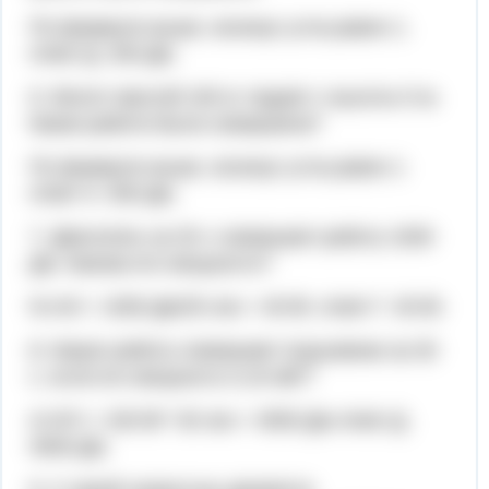
По формуле выше, косинус угла равен 1.
ответ Д. 200 Дж.
6. Молот массой 100 кг падает с высоты 5 м.
Какая работа была совершена?
По формуле выше, косинус угла равен 1
ответ А. 500 Дж.
7. Двигатель за 25 с совершает работу 1000
Дж. Какова его мощность?
N=A/t = 1000 Дж/25 сек = 40 Вт. ответ Г. 40 Вт.
8. Какую работу совершает подъемник за 30
с, если его мощность 0,15 кВт?
A=N*t = 150 Вт* 30 сек = 4500 Дж ответ Д.
4500 Дж.