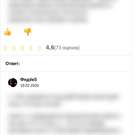
энергию(в разных количествах),разность
только в количестве плотности
хранения,типе,объеме в целом.
4,6
(73 оценок)
Ответ:
Федёк5
19.02.2020
1. Тело движется под действием некоторой
силы. В этом случае...
ответ А. Совершается механическая работа,
так как A=F*s*cosa, а - это угол между
вектором силы F и вектором перемещения s