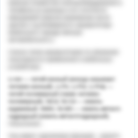
важным элементом электрооборудования в
телефоне,но разница в его плотности
вмещаемой энергии,напряжении,числе
циклов и тд.(Размерность аккумулятора
мобильного гораздо меньше
автомобильного.)
Список типов аккумуляторов по убыванию
популярности применения в мобильных
устройствах:
Li-Ion — литий-ионный (иногда называют
литиево-ионный). Li-Po, Li-Pol, Li-Poly —
литий-полимерный (также литиево-
полимерный). NiCd, Ni-Cd — никель-
кадмиевый. NiMH, Ni-MH — никель-металл-
гидридный (никель-металлгидридный).
Объяснение :
Они имеют одинаковую функцию - хранить