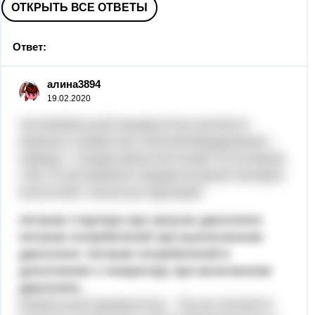
ОТКРЫТЬ ВСЕ ОТВЕТЫ
Ответ:
алина3894
19.02.2020
Автомобильный аккумулятор является
важным элементом электрооборудования -
наряду с генератором выступает источником
тока. В автомобиле аккумуляторная батарея
выполняет несколько функций:
питание стартера при запуске двигателя;
питание потребителей при выключенном
двигателе; питание потребителей в
дополнение к генератору при включенном
двигателе.
Мобильный аккумулятор - Так же является