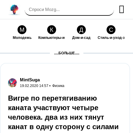
М
К
Д
С
Молодежь
Компьютеры-и-электроника
Дом-и-сад
Стиль-и-уход-за-со
П
Т
П
С
.....БОЛЬШЕ.....
Праздники-и-традиции
Транспорт
Путешествия
Семейная-жизнь
Ф
Б
М
Х
Философия-и-религия
Без категории
Мир-работы
Хобби-и-рукоделие
MintSuga
19.02.2020 14:57 •
Физика
И
В
З
К
Искусство-и-развлечения
Взаимоотношения
Здоровье
Кулинария-и-госте
Вигре по перетягиванию
каната участвуют четыре
Ф
П
О
О
Финансы-и-бизнес
Питомцы-и-животные
Образование
Образование-и-ком
человека. два из них тянут
канат в одну сторону с силами