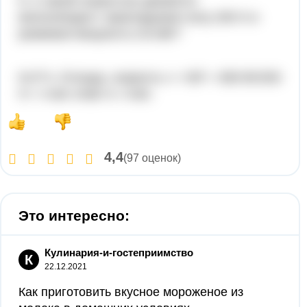
9. С какой скоростью движется
велосипедист, прикладывая силу 200 Н и
развивая мощность 0,8 кВт?
N=F*v. Отсюда, скорость v = N/F = 800 Вт/200
Н = 4 м/с ответ А. 4 м/с.
4,4
(97 оценок)
Это интересно:
Кулинария-и-гостеприимство
К
22.12.2021
Как приготовить вкусное мороженое из