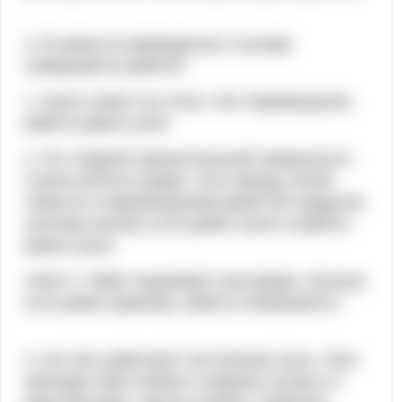
2. В каком из приведенных случаев
совершается работа?
1. Книга лежит на столе. Нет перемещения,
работа равна нулю
2. По гладкой горизонтальной поверхности
стекла катится шарик. Угол между силой
тяжести и перемещением равен 90 градусов,
поэтому косинус угла равен нулю и работа
равна нулю.
ответ 3. Лифт поднимает пассажира. Косинус
угла равен единице, работа совершается.
3. На тело действует постоянная сила. Тело
проходит расстояние в первом случае в 2