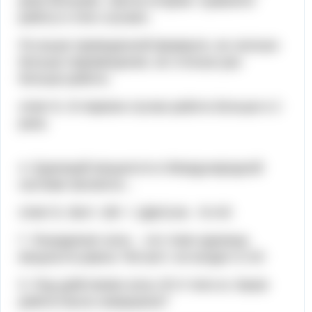
раза большее, чем во втором. Сравните
работу в этих случаях.
По выше приведенной формуле, во сколько
больше перемещение, во столько раз
больше работа.
ответ Б. В первом случае работа больше в 2
раза.
4. Единицей мощности в Международной
системе является...
ответ Б. Ватт. 1Вт = 1Дж/1сек . N=A/t
Г. Лошадиная сила. - это тоже единица
мощности равна 746 ватт, не входит в СИ
5. Под действием силы 25 Н тело м. Какая
работа была совершена?