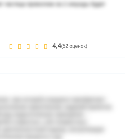
т частица проволоки за 2 секунды будет
4,4
(52 оценок)
ния, при которой учащиеся приобретают
ыполнения практических заданий-проектов.
 ряд педагогических принципов –
тей и взрослых, учёт возрастных,
 деятельностный подход, актуализация
гическом процессе и др.