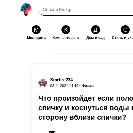
М
К
Д
С
Молодежь
Компьютеры-и-электроника
Дом-и-сад
Стиль-и-ух
И
В
Искусство-и-развлечения
Взаимоотн
Starfire234
08.11.2021 14:49 •
Физика
Что произойдет если пол
спичку и коснуться воды
сторону вблизи спички?