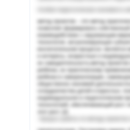
Особая педагогическая значимость ме
метод проектов – это метод практиче
позволяет формировать собственный
взаимодействию с окружающим миром
технология, актуализирующая субъек
воспитательном процессе; является 
и интересы, возрастные и индивиду
их самодеятельность;метод проектов
ребёнка, их практическому применен
ребёнка в самореализации, самовыра
общественно значимой деятельности;
сотрудничества детей и взрослых, по
индивидуальное в педагогическом пр
технологией, обеспечивающий рост л
этот рост. [2]
Процесс работы по методу проектов с