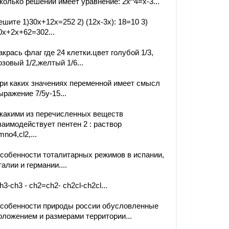
колько решений имеет уравнение: 2x^4=x-3...
ешите 1)30х+12х=252 2) (12х-3х): 18=10 3)
0х+2х+62=302...
акрась флаг где 24 клетки.цвет голубой 1/3,
озовый 1/2,желтый 1/6...
ри каких значениях переменной имеет смысл
ыражение 7/5у-15...
какими из перечисленных веществ
заимодействует пентен 2 : раствор
mno4,cl2,...
собенности тоталитарных режимов в испании,
талии и германии....
h3-ch3 - ch2=ch2- ch2cl-ch2cl...
собенности природы россии обусловленные
оложением и размерами территории...