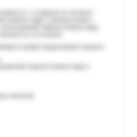
уровне (2 ч. в неделю) не так много
ки атомного ядра: строение атома и
– использование энергии атомных ядер.
зучаются в 11-м классе.
аемые в рамках предлагаемого проекта:
.
нутренней энергии атомных ядер в
ных изотопов