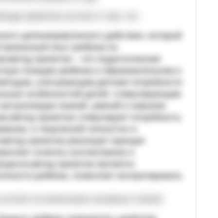
тода проектов состоит в том, что:
ского целенаправленного действия, который
 жизненный опыт ребёнка по
;метод проектов – это педагогическая
тную позицию ребёнка в образовательном и
методом, учитывающим детские потребности
альные особенностей детей, стимулирующим
 актуализации знаний, умений и навыков
ию;метод проектов стимулирует потребность
жении, в творческой личностно и
метод проектов реализует принцип
зволяет сочетать коллективное и
оцессе;метод проектов является
ичности ребёнка, позволяет контролировать
остоит из нескольких основных этапов: