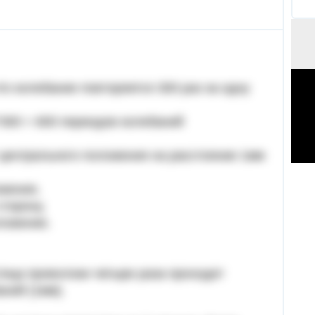
что колебание повторяется 300 раз за одну
*300 = 600 периодов колебаний
т центрального положения на расстояние 1мм
ожения,
сторону,
ложение.
тица проволоки четыре раза проходит
аний (1мм).