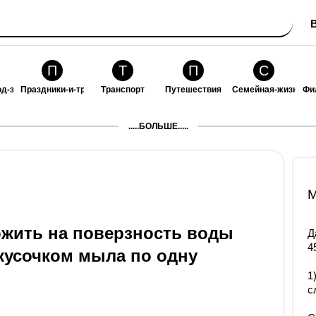
П
Т
П
С
од-за-собой
Праздники-и-традиции
Транспорт
Путешествия
Семейная-жизнь
Фи
З
К
Ф
П
.....БОЛЬШЕ.....
ошения
Здоровье
Кулинария-и-гостеприимство
Финансы-и-бизнес
Питомцы-и-животн
О
M
ожить на поверзность воды
Д
4
 кусочком мыла по одну
1
с