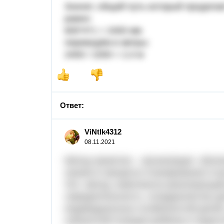
Значит, общий путь который проделае
равен:
600*4*1 = 2400 мм
переведём в метры:
2400 / 1000 = 2,4 м
Ответ:
ViNtIk4312
08.11.2021
Метод проектов – организация обуче
знания в процессе планирования и в
Это метод, комплексно реализующий
самодеятельность, сотрудничество де
индивидуальных особенностей детей,
субъектной позиции ребёнка в педаго