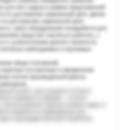
Педагог ребёнку определить наиболее
ую для него задачу в рамках предложенной
ти по достижению намеченной цели. Детям
и по достижению намеченной цели,
честь, какое оборудование понадобится для
ванием предстоит научиться работать, к
 и и т.д.Выполнение данного проекта:А)
стоятельно наблюдаемых и изучаемых
ление общих положений;
а практике.Составление и оформление
ние итогов произведённой работы,
самооценка.
ирный атом?» для учащихся 9 класса
ебного времени по физике – столько
 «Использование энергии атомных ядер» в
ебного времени по информатике для
ре в программе Microsoft PowerPoint.