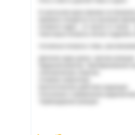
Роль и место данной темы в курсе:
В школьном курсе физики на базовом 
времени отводится на изучение физи
атомного ядра – 12 часов и 5 часов 
Некоторые вопросы более подробно и
Основные вопросы темы, рассматрив
Деление ядер урана. Цепная реакция
Ядерный реактор. Преобразование в
электрическую энергию.
Атомная энергетика.
Биологическое действие радиации
Получение и применение радиоактив
Термоядерная реакция.