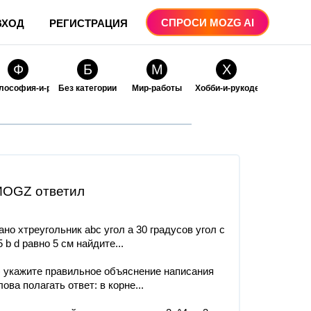
СПРОСИ MOZG AI
ВХОД
РЕГИСТРАЦИЯ
Ф
Б
М
Х
лософия-и-религия
Без категории
Мир-работы
Хобби-и-рукоделие
О
О
ые
бразование
Образование-и-коммуникации
OGZ ответил
ано хтреугольник abc угол а 30 градусов угол c
5 b d равно 5 см найдите...
) укажите правильное объяснение написания
лова полагать ответ: в корне...