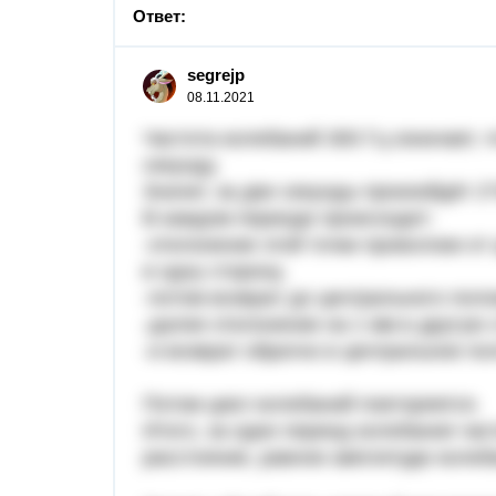
Ответ:
segrejp
08.11.2021
Частота колебаний 300 Гц означает, 
секунду.
Значит, за две секунды произойдёт 2
В каждом периоде происходит:
-отклонение этой точки проволоки о
в одну сторону,
-потом возврат до центрального пол
-далее отклонение на 1 мм в другую 
-и возврат обратно в центральное по
Потом цикл колебаний повторяется.
Итого, за один период колебания час
расстояние, равное амплитуде колеб