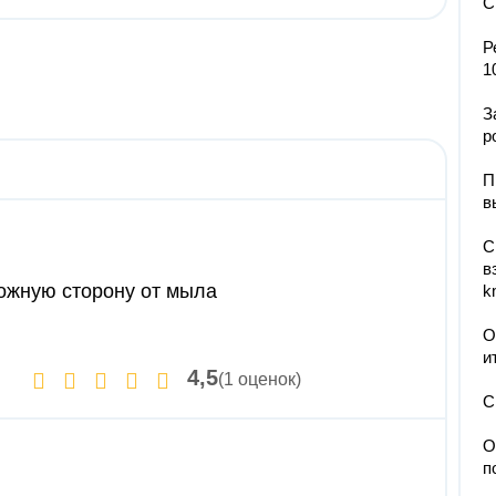
С
Р
1
З
р
П
в
С
в
ложную сторону от мыла
k
О
и
4,5
(1 оценок)
C
О
п