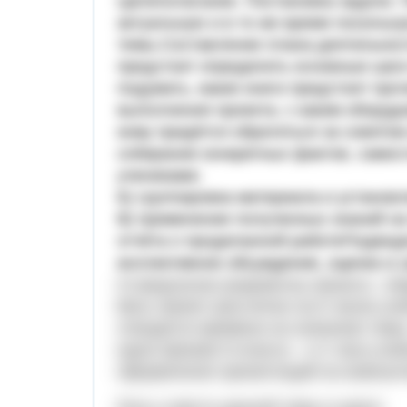
Целеполагание. Постановка задачи. 
актуальную и в то же время посильн
темы.Составление плана деятельнос
предстоит определить основные шаг
подумать, какие книги предстоит про
выполнения проекта, с каким оборудо
кому придётся обратиться за советом
собирание конкретных фактов, само
учениками;
Б) группировка материала и установ
В) применение полученных знаний н
отчёта о проделанной работеПодведе
коллективное обсуждение, оценка и 
Я предлагаю разработку проекта «М
Весь проект рассчитан на 6 часов уч
отводится времени на освоение темы
курсе физики 9 класса – и 2 часа уч
оформления презентаций на компьюте