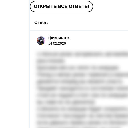
ОТКРЫТЬ ВСЕ ОТВЕТЫ
Ответ:
филькатв
14.02.2020
1.Нельзя резко затормозить автомоби
расстояние.
Бросаем мяч,он летит по инерции.
Поезд в метро резко тормозит,а верх
движется вперёд,вы можете упасть.
Предмет находится в состоянии покоя
стоит,не падают,стоят они по инерци
вы сами их не двинете))
2.Монета по инерции будет сохранять
3.Блокнот последует за листом бумаг
если дёрнуть бумагу резко,то блокно