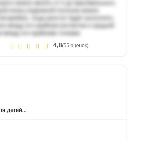
орого можно менять от 0 до максимального.
орой конец подвижной полоски) можно
батарейки), тогда реостат будет выполнять
пи между его крайним контактом и средней
м между его крайними точками.
4,8
(55 оценок)
я детей...