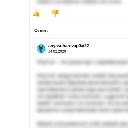
покоя и останется лежать на столе.
Ответ:
anyasuharevap0ai22
14.02.2020
Реостат - это резистор с переменны
Реостат представляет собой обычный
необычным образом включенный в цеп
протяженного резистора выступает гр
это крайняя точка полоски, а другой
может скользить по полоске. Из-за 
меняется сопротивление всего реост
Можно пользоваться этой схемой уже 