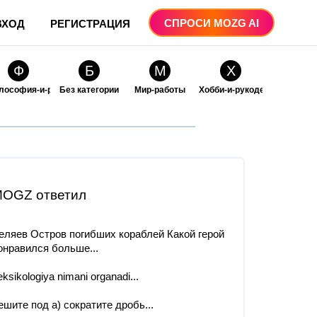
СПРОСИ MOZG AI
ВХОД
РЕГИСТРАЦИЯ
Ф
Б
М
Х
лософия-и-религия
Без категории
Мир-работы
Хобби-и-рукоделие
О
О
ые
бразование
Образование-и-коммуникации
OGZ ответил
еляев Остров погибших кораблей Какой герой
онравился больше...
eksikologiya nimani organadi​...
ешите под а) сократите дробь...