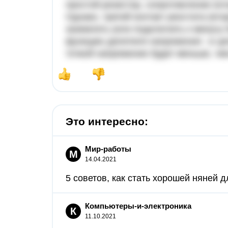
простой резистор, сопротивление кот
Однако, третий контакт реостата (вт
заземлить (или подключить к минусу 
функцию делителя напряжения : в це
точкой напряжение будет меньше, че
Это интересно:
Мир-работы
М
14.04.2021
5 советов, как стать хорошей няней дл
Компьютеры-и-электроника
К
11.10.2021