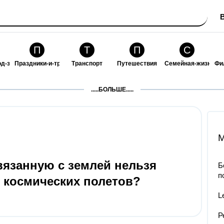
П
Т
П
С
од-за-собой
Праздники-и-традиции
Транспорт
Путешествия
Семейная-жизнь
Фи
З
К
Ф
П
.....БОЛЬШЕ.....
ошения
Здоровье
Кулинария-и-гостеприимство
Финансы-и-бизнес
Питомцы-и-животн
О
M
вязанную с землей нельзя
Б
п
е космических полетов?
L
Р