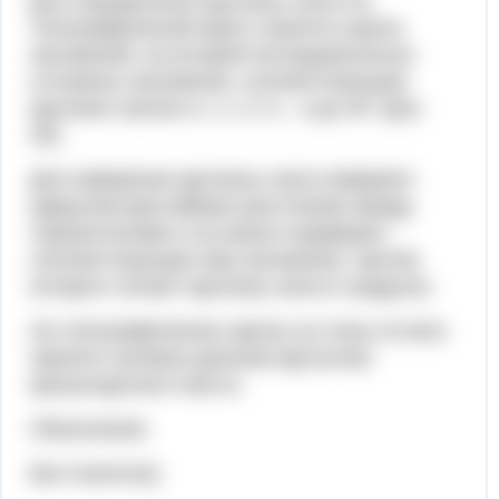
Для определения крутизны ската на
топографической карте строится шкала
заложений, на которой последовательно
отложены заложения, соответствующие
крутизне скатов в 1, 2, 3, 5... и до 45° (рис.
30).
Для измерения крутизны ската измеряют
циркулем кратчайшее расстояние между
горизонталями и на шкале подбирают
соответствующее ему заложение, против
которого читают крутизну ската в градусах.
На топографических картах за точку отсчета
принято нулевое деление футштока
кронштадтского моста.
Объяснение:
Все понятно))