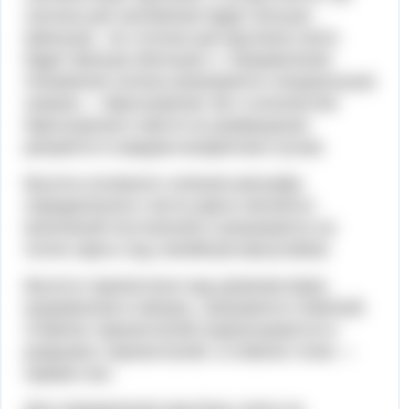
сколько раз заложение будет больше
(меньше) , во столько раз крутизна ската
будет меньше (больше) 1. Направление
понижения склона указывается специальным
знаком — бергштрихом. Во о количестве
бергштрихов и месте их размещения
решается в каждом конкретном случае.
Высота основного сечения рельефа
определенного листа карты является
величиной постоянной и указывается на
полях карты под линейным масштабом.
Высота горизонтали над уровнем моря,
выраженная в метрах, называется отметкой.
Отметки горизонталей подписываются в
разрывах горизонталей, а отметки точек —
правее них.