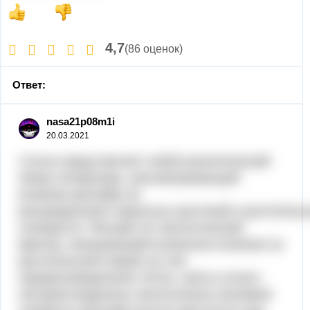
4,7
(86 оценок)
Ответ:
nasa21p08m1i
20.03.2021
Статья представляет собой аналитический
обзор литературы, рассматривающей
влияние рельефа на
распределение отдельных растений и раститель
сообществ. Рельеф это экологический
фактор, оказывающий косвенное влияние на
растительный покров за счет
перераспределения тепла, света и влаги.
Автором выделены экологически значимые