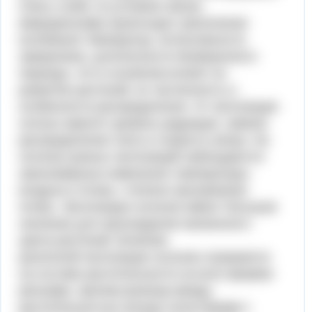
очень слабо. В условиях мезои
микрорельефа происходит увеличение
колебания температур, интенсивности
заморозков, длительности безморозного
периода, что в основном влияет на
развитие растений, их численность и
особенности распределения. От экспозиции
склона зависят уровень радиации, зимнее
распределение снега и скорость ветра. На
склонах разных экспозиций наблюдаются
закономерные изменения температуры
воздуха и почвы, степени прогревания
почвы. Экспозиции склонов имеют большое
значение для прохождения жизненного
цикла растений. Влияние
различной экспозиции склонов отражается
на составе растительности на всех формах
рельефа, причем разница между
растительностью иногда сопоставима с