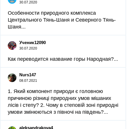
30.07.2020
Особенности природного комплекса
Центрального Тянь-Шаня и Северного Тянь-
Шаня​...
Ученик12090
30.07.2020
Как переводится название горы Народная?...
Nurs147
08.07.2021
1. Який компонент природи є головною
причиною різниці природних умов мішаних
лісів і степу? 2. Чому в степовій зоні природні
умови змінюються з півночі на південь?...
aleksandrakova4