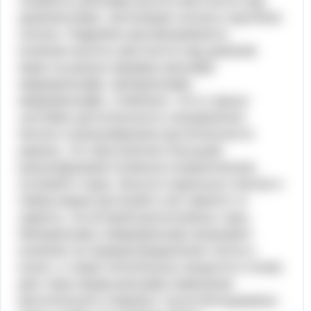
элементы рельефа высота местности над
уровнем моря, экспозиция склона и крутизна
склона. Подробно рассматривается
влияние высоты местности над уровнем
моря на разных формах рельефа
макрорельефе, мезорельефе,
микрорельефе. Отмечено, что в горных
системах растительность несравненно
богаче и разнообразнее растительности
равнин, что обусловлено большим
разнообразием почвенно-климатических
условий в горах. Высота отдельных поясов и
набор видов растений в них зависят от
широты, на которой расположены горы.
Мезорельеф и микрорельеф оказывают
влияние на перераспределение тепла и
влаги, а также питательных веществ в почве.
Для таких форм рельефа изменение
растительного покрова с высотой выражено