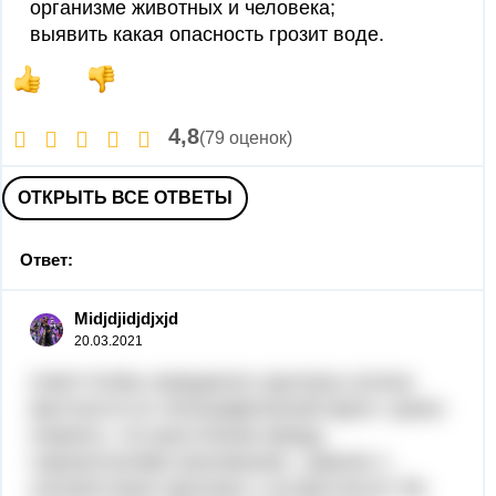
организме животных и человека;
выявить какая опасность грозит воде.
4,8
(79 оценок)
ОТКРЫТЬ ВСЕ ОТВЕТЫ
Ответ:
Midjdjidjdjxjd
20.03.2021
ответ:Чтобы определить крутизну склона
местности по топографической карте, нужно
помнить, что расстояние между
горизонталями (заложение) , равное 1,
соответствует крутизне 1 на местности. Во