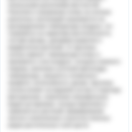
зональными различиями местностей.
Различия в нагревании почвы на склонах
различных экспозиций сказываются на
распределении температуры воздуха, что
отражается на характере растительности,
составе флоры, динамике развития и
морфологии растений. От крутизны
склона зависит температура почвы и
приземного слоя воздуха, толщина снежного
покрова, величина суточной амплитуды
температуры, мощность почвенного
профиля, интенсивность эрозии. Крутизна
склона влияет на видовой состав и структуру
фитоценозов, появление петрофильных
видов кустарников, полукустарничков и
травянистых растений, формирование
эколого-генетических и высотно-поясных
рядов растительных сооб ществ.