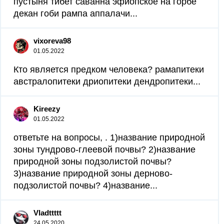
пустыня тибет саванна эфиопское на горбе
декан гоби рампа аппалачи...
vixoreva98
01.05.2022
Кто является предком человека? рамапитеки
австралопитеки дриопитеки дендропитеки...
Kireezy
01.05.2022
ответьте на вопросы, . 1)название природной
зоны тундрово-глеевой почвы? 2)название
природной зоны подзолистой почвы?
3)название природной зоны дерново-
подзолистой почвы? 4)название...
Vladttttt
24.05.2020