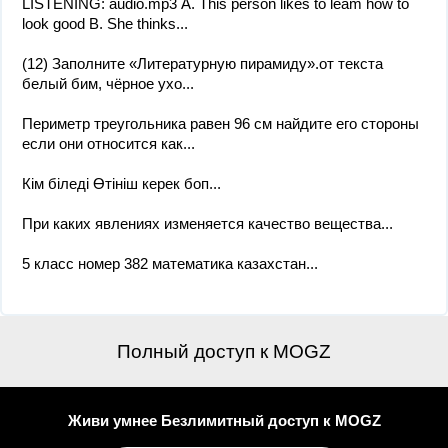
LISTENING: audio.mp3 А. This person likes to leam how to
look good B. She thinks...
(12) Заполните «Литературную пирамиду».от текста
белый бим, чёрное ухо​...
Периметр треугольника равен 96 см найдите его стороны
если они относится как...
Кім біледі Өтініш керек боп...
При каких явлениях изменяется качество вещества...
5 класс номер 382 математика казахстан...
Полный доступ к MOGZ
Живи умнее Безлимитный доступ к MOGZ