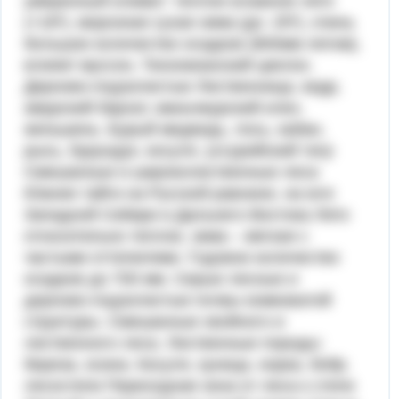
умеренный климат: теплое влажное лето
(+16º), морозная сухая зима (до -25º), очень
большое количество осадков (800мм летом),
влияет муссон, Тихоокеанский циклон.
Дерново-подзолистые Лиственница, кедр,
амурский бархат, маньчжурский клен,
женьшень. Бурый медведь, лось, кабан,
рысь, бурундук, косуля, уссурийский тигр
Смешанные и широколиственные леса
Южнее тайги на Русской равнине, на юге
Западной Сибири и Дальнего Востока Лето
относительно теплое, зима – мягкая с
частыми оттепелями. Годовое количество
осадков до 700 мм. Серые лесные и
дерново-подзолистые почвы комковатой
структуры. Смешанные хвойного и
лиственного леса. Лиственные породы:
береза, осина. Косуля, куница, норка, бобр.
лесостепи Переходная зона от леса к степи