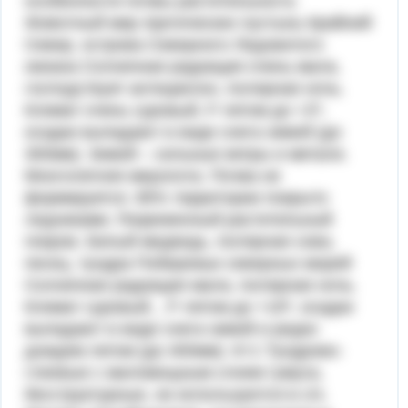
особенности почвы растительность
Животный мир Арктических пустынь Крайний
Север, острова Северного Ледовитого
океана Солнечная радиация очень мала,
господствует антициклон, полярная ночь.
Климат очень суровый, tº летом до +2º,
осадки выпадают в виде снега зимой (до
300мм). Зимой – сильные ветры и метали.
Многолетняя мерзлота. Почва не
формируется. 85% территории покрыто
ледниками. Разреженный растительный
покров. Белый медведь, полярная сова,
песец. тундра Побережье северных морей
Солнечная радиация мала, полярная ночь.
Климат суровый, , tº летом до +10º, осадки
выпадают в виде снега зимой и редко
дождем летом (до 400мм). К>1 Тундрово-
глеевые с маломощным слоем гумуса,
бесструктурные, не используются в с/х.