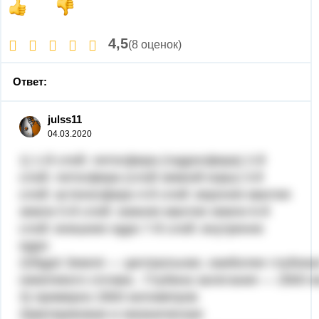
4,5
(8 оценок)
Ответ:
julss11
04.03.2020
1) 1-й слой: литосфера (гидросфера) 2-й
слой: литосфера (слой земной коры) 3-й
слой: астеносфера 4-й слой: верхняя мантия
земли 5-й слой: нижняя мантия земли 6-й
слой: внешнее ядро 7-й слой: внутренне
ядро
2)Ядро́ Земли́ — центральная, наиболее глубока
никелевого сплава . Глубина залегания — 2900 к
3) примерно 2900 километров
4)материковая и океаническая