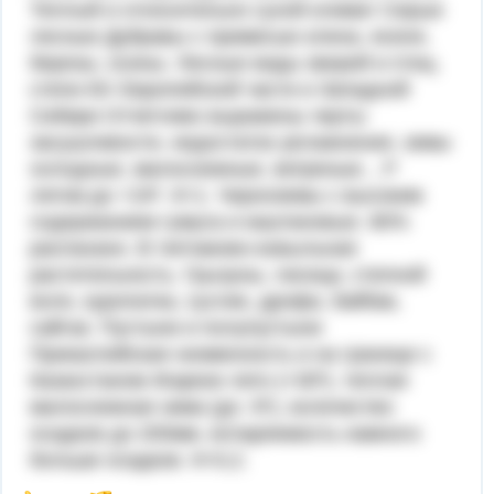
Теплый и относительно сухой климат Серые
лесные Дубравы с примесью клена, ясеня,
березы, осины. Лесные виды зверей и птиц.
степи Юг Европейской части и Западной
Сибири Отчетливо выражены черты
засушливости, недостаток увлажнения, зимы
холодные, малоснежные, ветреные, , tº
летом до +24º. К<1. Черноземы с высоким
содержанием гумуса и каштановые. 80%
распахано. В типчаково-ковыльная
растительность. Грызуны, лисица, степной
волк, куропатка, суслик, дрофа, байбак,
сайгак. Пустыни и полупустыни
Прикаспийская низменность и на границе с
Казахстаном Жаркое лето (+30º), теплая
малоснежная зима (до -5º), количество
осадков до 200мм, испаряемость намного
больше осадков. К<0,2.