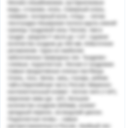
Мохово-лишайниковая, кустарничковые
виды, стланики, ягель. Северный олень,
лемминг, полярный волк, птицы – летом.
лесотундра Неширокая полоса вдоль южной
границы тундровой зоны Теплее, чем в
тундре, средняя tº июля до +14º, годовое
количество осадков до 400 мм. Избыточное
увлажнение. Одна из наиболее
заболоченных природных зон. Тундрово-
глеевые, подзолистые. Лесная и тундровая.
Самые продуктивные оленьи пастбища.
Олень, лось, белка, заяц, глухарь, рябчик.
тайга Европейская часть России Умеренно-
континентальный климат: теплое лето (+16º),
морозная зима (до -16º), большое
количество осадков (600мм), влияет
западный перенос, исландский циклон.
Подзолистые почвы – самые
распространенные в России. Хвойный лес: