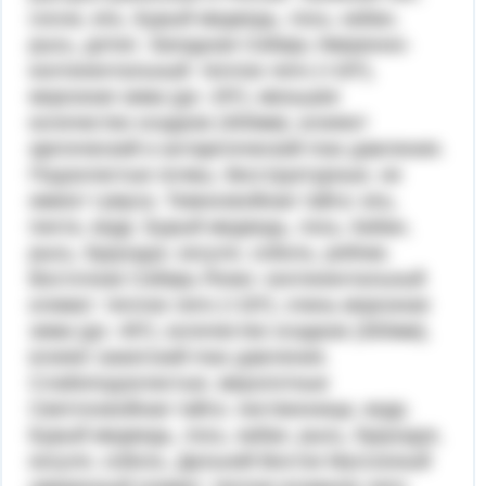
сосна, ель. Бурый медведь, лось, кабан,
рысь, дятел. Западная Сибирь Умеренно-
континентальный: теплое лето (+20º),
морозная зима (до -25º), меньшее
количество осадков (400мм), влияют
арктический и антарктический max давления.
Подзолистые почвы, бесструктурные, не
имеют гумуса. Темнохвойная тайга: ель,
пихта, кедр. Бурый медведь, лось, Кабан,
рысь, бурундук, косуля, соболь, рябчик.
Восточная Сибирь Резко- континентальный
климат: теплое лето (+20º), очень морозная
зима (до -45º), количество осадков (300мм),
влияет азиатский max давления.
Слабоподзолистые, мерзлотные
Светлохвойная тайга: лиственница, кедр.
Бурый медведь, лось, кабан, рысь, бурундук,
косуля, соболь. Дальний Восток Муссонный