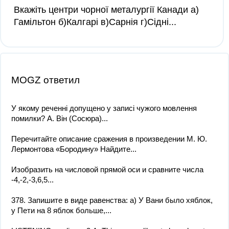
Вкажіть центри чорної металургії Канади а)
Гамільтон б)Калгарі в)Сарнія г)Сідні​...
MOGZ ответил
У якому реченні допущено у записі чужого мовлення
помилки? А. Він (Сосюра)...
Перечитайте описание сражения в произведении М. Ю.
Лермонтова «Бородину» Найдите...
Изобразить на числовой прямой оси и сравните числа
-4,-2,-3,6,5​...
378. Запишите в виде равенства: а) У Вани было хяблок,
у Пети на 8 яблок больше,...