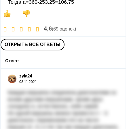
Тогда a=360-253,25=106,75
4,6
(69 оценок)
ОТКРЫТЬ ВСЕ ОТВЕТЫ
Ответ:
zyla24
08.11.2021
Каждая вершина соединена диагоналями со
всеми другими вершинами, кроме двух
соседних и, естественно, себя самой.
Из одной вершины можно провести n − 3
диагонали; перемножим это на число
вершин (n -3 )·n Но так как каждая диагональ