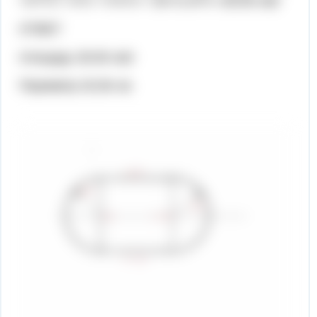
+п*r^2 = 4^2 + п*2^2 = 16+3.14*4 =28,56 см2
ОТВЕТ
площадь 28,56 см2
Периметр 20,56 см