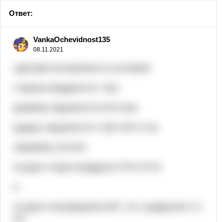
Ответ:
VankaOchevidnost135
08.11.2021
сделаем построение по условию
сторона квадрата b= 4см
диаметр окружности d=b=4см
радиус окружности r=d/2=4/2=2 см
периметр состоит
из двух сторон квадрата 2*b=2*4=8
и
из двух полуокружностей L/2 с радиусом r=2
см