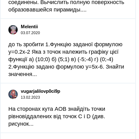
соединены. Вычислить полную поверхность
образовавшейся пирамиды....
Melentii
03.07.2020
до ть зробити 1.Функцію заданої формулою
у=0.2х-2 Яка з точок належить графіку цієї
функції а) (10;0) б) (5;1) в) (-5;-4) г) (0;-4)
2.Функцію задано формулою у=5х-6. Знайти
значення...
vugarjalilovp0ci9p
13.02.2023
На сторонах кута АОВ знайдіть точки
рівновіддалених від точок С i D (див.
рисунок...