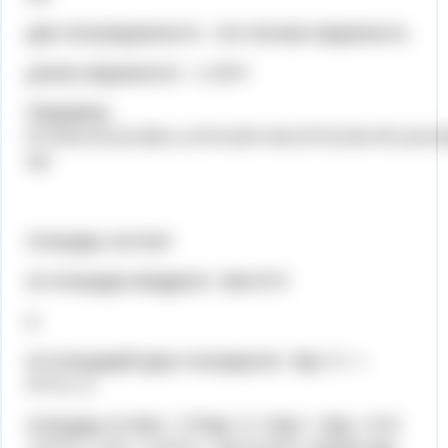
две полуокружности - это полная окружность
длина окружности L=2п*r
Периметр
Р=2*b+2*L/2=2b+L=2*4+2п*r=8+2*п*2=8+4*3.14=2
см
площадь состоит
из площади квадрата Sкв=b^2
и
из площадей двух полукругов Sкр / 2 =
п*r^2 / 2
площадь S=Sкв + 2*Sкр / 2 =Sкв + Sкр = b^2