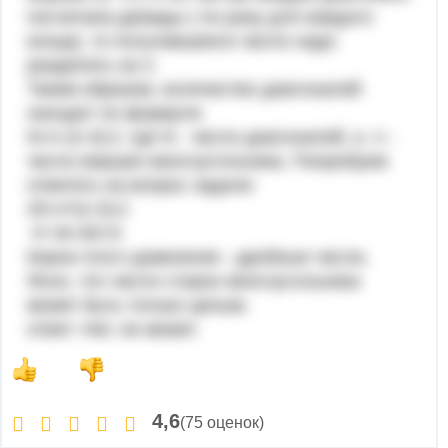
посчитана дважды ( по разу для каждого
конца), то получившееся число надо
разделить на 2.
Таким образом, количество диагоналей
находят по формуле
N=n·(n-3):2, где N - число диагоналей, а n -
число вершин многоугольника. Попробуем
ответить на вопрос задачи:
25=n*(n-3):2
n²-3n-50=0
Корни этого уравнения - дробные числа.
Ясно, что число сторон многоугольника
может быть только целым.
ответ: Нет, не может.
4,6
(75 оценок)