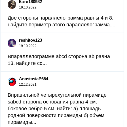
Катя180982
19.10.2022
Две стороны параллелограмма равны 4 и 8.
найдите периметр этого параллелограмма....
reshitov123
19.10.2022
Впараллелограмме abcd сторона ab равна
13. найдите cd...
AnastasiaP654
12.12.2021
Вправильной четырехугольной пирамиде
sabcd сторона основания равна 4 см,
боковое ребро 5 см. найти: а) плошадь
родной поверхности пирамиды б) объём
пирамиды...