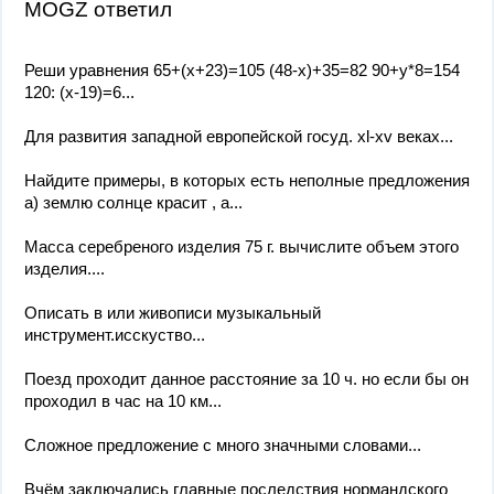
MOGZ ответил
Реши уравнения 65+(x+23)=105 (48-x)+35=82 90+y*8=154
120: (x-19)=6...
Для развития западной европейской госуд. хl-xv веках...
Найдите примеры, в которых есть неполные предложения
а) землю солнце красит , а...
Масса серебреного изделия 75 г. вычислите объем этого
изделия....
Описать в или живописи музыкальный
инструмент.исскуство...
Поезд проходит данное расстояние за 10 ч. но если бы он
проходил в час на 10 км...
Сложное предложение с много значными словами...
Вчём заключались главные последствия нормандского