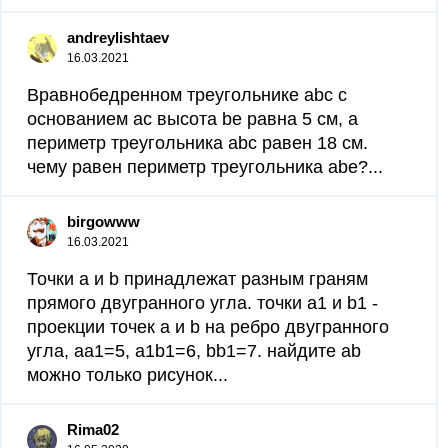
andreylishtaev
16.03.2021
Вравнобедренном треугольнике abc с
основанием ac высота be равна 5 см, а
периметр треугольника abc равен 18 см.
чему равен периметр треугольника abe?...
birgowww
16.03.2021
Точки a и b принадлежат разным граням
прямого двугранного угла. точки a1 и b1 -
проекции точек a и b на ребро двугранного
угла, aa1=5, a1b1=6, bb1=7. найдите ab
можно только рисунок...
Rima02