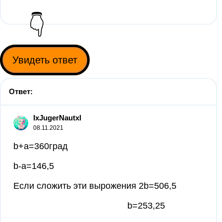
👇
Увидеть ответ
Ответ:
IxJugerNautxl
08.11.2021
b+a=360град
b-a=146,5
Если сложить эти вырожения 2b=506,5
b=253,25