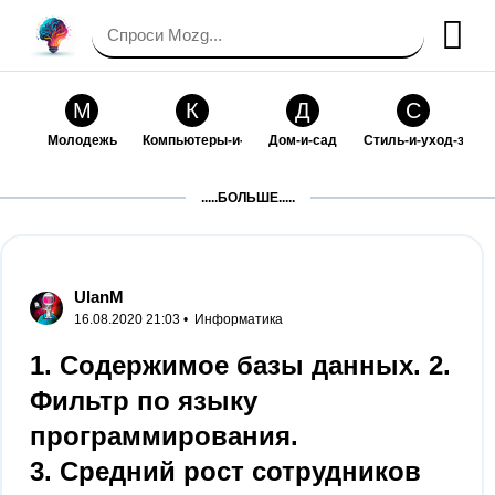
М
К
Д
С
Молодежь
Компьютеры-и-электроника
Дом-и-сад
Стиль-и-уход-за-со
П
Т
П
С
.....БОЛЬШЕ.....
Праздники-и-традиции
Транспорт
Путешествия
Семейная-жизнь
Ф
Б
М
Х
Философия-и-религия
Без категории
Мир-работы
Хобби-и-рукоделие
UlanM
16.08.2020 21:03 •
Информатика
И
В
З
К
Искусство-и-развлечения
Взаимоотношения
Здоровье
Кулинария-и-госте
1. Содержимое базы данных. 2.
Фильтр по языку
Ф
П
О
О
Финансы-и-бизнес
Питомцы-и-животные
Образование
Образование-и-ком
программирования.
3. Средний рост сотрудников