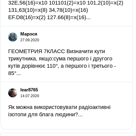
32E,56(16)=x10 101101(2)=x10 101,2(10)=x(2)
131,63(10)=x(8) 34,78(10)=x(16)
EF.D8(16)=x(2) 127.66(8)=x(16)...
Марося
27.09.2020
ГЕОМЕТРИЯ 7КЛАСС Визначити кути
трикутника, якщо:сума першого і другого
кутів дорівнює 110°, а першого і третього -
85°​...
lear8765
14.07.2020
Як можна використовувати радіоактивні
ізотопи для блага людини?...