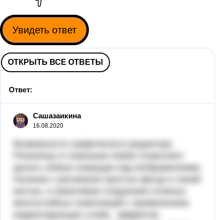
Увидеть ответ
ОТКРЫТЬ ВСЕ ОТВЕТЫ
Ответ:
Сашазаикина
16.08.2020
Возможности графического редактора
Photoshop от компании Adobe позволяют
делать любые операции над изображениями.
Начиная с рисования простых фигур и линий
кистью, и заканчивая созданием сложных
многослойных композиций с применением
корректирующих слоёв, эффектов