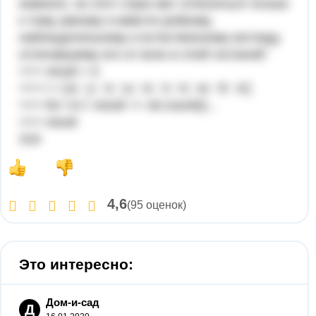
комнате, но этот страх мог относиться только
к тому умному и вместе робкому,
наблюдательному и естественному взгляду,
отличавшему его от всех в этой гостиной.'
>>> result = 0
>>> l = ['а', 'у', 'о', 'ы', 'и', 'э', 'я', 'ю', 'ё', 'е']
>>> for i in l: result += str.count(i)...
>>> result
319
4,6
(95 оценок)
Это интересно:
Дом-и-сад
Д