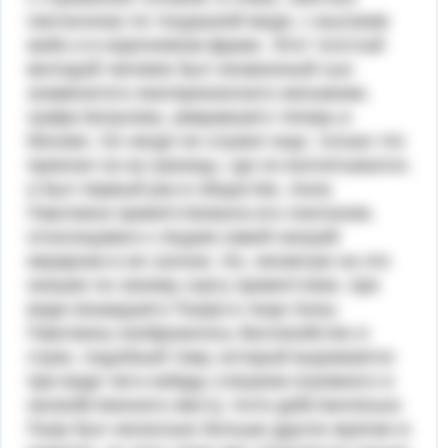
панталонах по тогдашней моде, с высоким
жабо и в коричневом фраке. Этот толстый
молодой человек был незаконный сын
знаменитого екатерининского вельможи,
графа Безухова, умиравшего теперь в
Москве. Он нигде не служил еще, только что
приехал из-за границы, где он воспитывался,
и был первый раз в обществе. Анна
Павловна приветствовала его поклоном,
относящимся к людям самой низшей
иерархии в ее салоне. Но, несмотря на это
низшее по своему сорту приветствие, при
виде вошедшего Пьера в лице Анны
Павловны изобразилось беспокойство и
страх, подобный тому, который выражается
при виде чего-нибудь слишком огромного и
несвойственного месту. Хотя действительно
Пьер был несколько больше других мужчин в