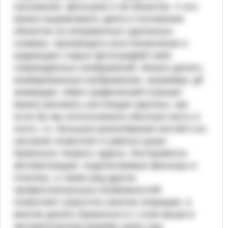
наложения, фильтров и 3d объектов. С его
можно выравнивать цвета и положение
объектов на неправильно сделанных
снимках, производить восстановление и
коррекцию старых фотографий либо
повреждённых изображений. Можно делать
анимированные изображения, например, gif
анимацию. Имея графический планшет
можно рисовать настоящие картины, как
если бы мы использовали обычную кисть и
холст, т.к. большое разнообразие кистей и их
настроек позволяет в умелых руках
буквально творить чудеса. Инструменты
автоматизации, подключаемые фильтры и
плагины, а также ряд других
профессиональных возможностей
позволяют упростить многие операции, а
многие делать буквально в 1 клик мыши в
автоматическом режиме сразу над