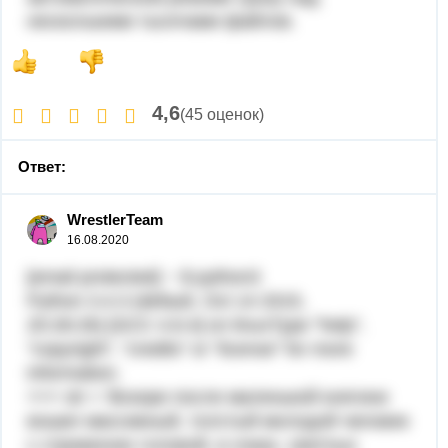
несколькими тысячами файлов.
4,6
(45 оценок)
Ответ:
WrestlerTeam
16.08.2020
[email protected] ~ $ python3
Python 3.4.3 (default, Oct 14 2015,
20:28:29) [GCC 4.8.4] on linuxType "help",
"copyright", "credits" or "license" for more
information.
>>> str = 'Вскоре после маленькой княгини
вошел массивный, толстый молодой человек
с стриженою головой, в очках, светлых