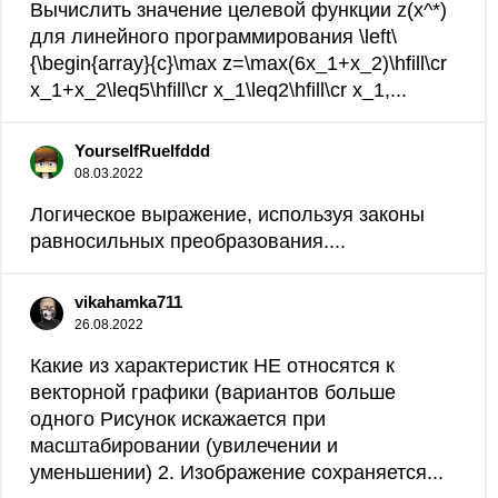
Вычислить значение целевой функции z(x^*)
для линейного программирования \left\
{\begin{array}{c}\max z=\max(6x_1+x_2)\hfill\cr
x_1+x_2\leq5\hfill\cr x_1\leq2\hfill\cr x_1,...
YourselfRuelfddd
08.03.2022
Логическое выражение, используя законы
равносильных преобразования....
vikahamka711
26.08.2022
Какие из характеристик НЕ относятся к
векторной графики (вариантов больше
одного Рисунок искажается при
масштабировании (увилечении и
уменьшении) 2. Изображение сохраняется...