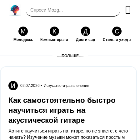
М
К
Д
С
Молодежь
Компьютеры-и-электроника
Дом-и-сад
Стиль-и-уход-за-со
П
Т
П
С
.....БОЛЬШЕ.....
Праздники-и-традиции
Транспорт
Путешествия
Семейная-жизнь
Ф
Б
М
Х
Философия-и-религия
Без категории
Мир-работы
Хобби-и-рукоделие
И
02.07.2026 •
Искусство-и-развлечения
И
В
З
К
Как самостоятельно быстро
Искусство-и-развлечения
Взаимоотношения
Здоровье
Кулинария-и-госте
научиться играть на
Ф
П
О
О
акустической гитаре
Финансы-и-бизнес
Питомцы-и-животные
Образование
Образование-и-ком
Хотите научиться играть на гитаре, но не знаете, с чего
начать? Изучение музыки может показаться простым