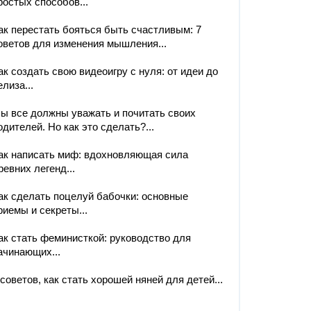
ростых способов...
ак перестать бояться быть счастливым: 7
оветов для изменения мышления...
ак создать свою видеоигру с нуля: от идеи до
елиза...
ы все должны уважать и почитать своих
одителей. Но как это сделать?...
ак написать миф: вдохновляющая сила
ревних легенд...
ак сделать поцелуй бабочки: основные
риемы и секреты...
ак стать феминисткой: руководство для
ачинающих...
 советов, как стать хорошей няней для детей...