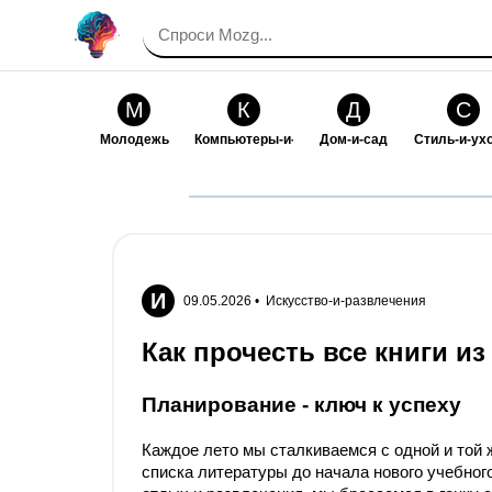
М
К
Д
С
Молодежь
Компьютеры-и-электроника
Дом-и-сад
Стиль-и-ух
И
В
Искусство-и-развлечения
Взаимоотн
И
09.05.2026 •
Искусство-и-развлечения
Как прочесть все книги из
Планирование - ключ к успеху
Каждое лето мы сталкиваемся с одной и той ж
списка литературы до начала нового учебного