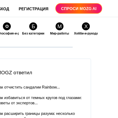
СПРОСИ MOZG AI
ВХОД
РЕГИСТРАЦИЯ
Ф
Б
М
Х
лософия-и-религия
Без категории
Мир-работы
Хобби-и-рукоделие
О
О
ые
бразование
Образование-и-коммуникации
OGZ ответил
ак отчистить сандалии Rainbow...
ак избавиться от темных кругов под глазами:
оветы от экспертов...
ак расширить границы разума: несколько