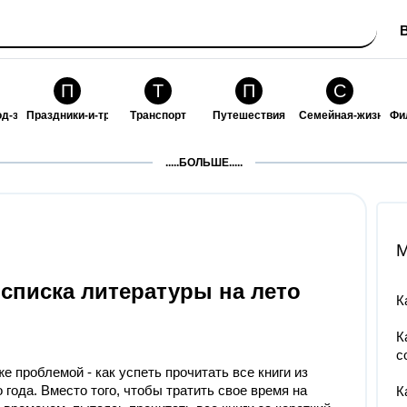
П
Т
П
С
од-за-собой
Праздники-и-традиции
Транспорт
Путешествия
Семейная-жизнь
Фи
З
К
Ф
П
.....БОЛЬШЕ.....
ошения
Здоровье
Кулинария-и-гостеприимство
Финансы-и-бизнес
Питомцы-и-животн
О
M
 списка литературы на лето
К
К
с
е проблемой - как успеть прочитать все книги из
 года. Вместо того, чтобы тратить свое время на
К