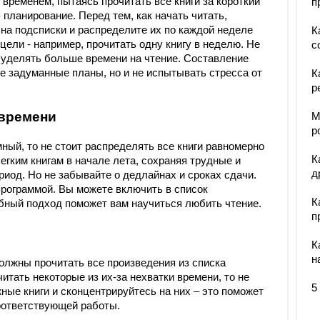
 временем, пытаясь прочитать все книги за короткий
п
планирование. Перед тем, как начать читать,
 на подсписки и распределите их по каждой неделе
К
цели - например, прочитать одну книгу в неделю. Не
с
 уделять больше времени на чтение. Составление
е задуманные планы, но и не испытывать стресса от
К
р
 времени
М
р
ый, то не стоит распределять все книги равномерно
К
егким книгам в начале лета, сохраняя трудные и
д
иод. Но не забывайте о дедлайнах и сроках сдачи.
программой. Вы можете включить в список
К
обный подход поможет вам научиться любить чтение.
п
К
н
должны прочитать все произведения из списка
итать некоторые из их-за нехватки времени, то не
5
ные книги и сконцентрируйтесь на них – это поможет
оответствующей работы.