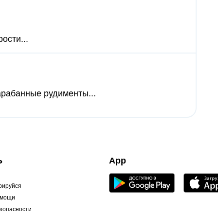
ости...
арабанные рудименты...
Ь
App
рируйся
омощи
зопасности