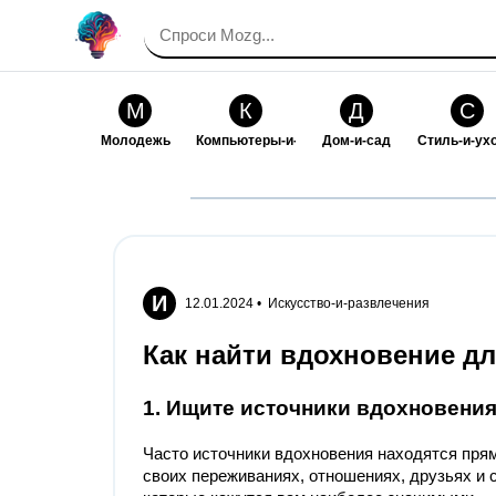
М
К
Д
С
Молодежь
Компьютеры-и-электроника
Дом-и-сад
Стиль-и-ух
И
В
Искусство-и-развлечения
Взаимоотн
И
12.01.2024 •
Искусство-и-развлечения
Как найти вдохновение д
1. Ищите источники вдохновения
Часто источники вдохновения находятся прям
своих переживаниях, отношениях, друзьях и 