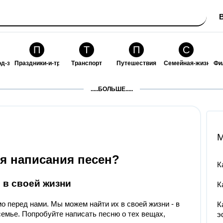
П
Т
П
С
од-за-собой
Праздники-и-традиции
Транспорт
Путешествия
Семейная-жизнь
Фи
З
К
Ф
П
.....БОЛЬШЕ.....
ошения
Здоровье
Кулинария-и-гостеприимство
Финансы-и-бизнес
Питомцы-и-животн
О
M
ля написания песен?
К
 в своей жизни
К
о перед нами. Мы можем найти их в своей жизни - в
К
семье. Попробуйте написать песню о тех вещах,
э