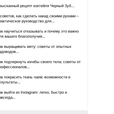
зысканный рецепт коктейля Черный Зуб...
 советов, как сделать накид своими руками –
рактическое руководство для...
ак научиться отказывать и почему это важно
ля вашего благополучия...
ак выращивать мяту: советы от опытных
адоводов...
ак подчеркнуть изгибы своего тела: советы от
рофессионалов...
ак покрасить ткань чаем: возможности и
езультаты...
ак выйти из Instagram: легко, быстро и
авсегда...