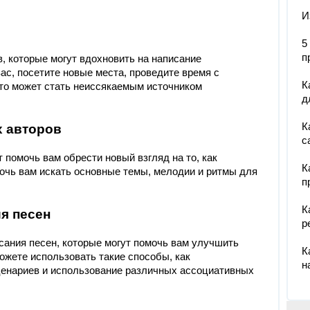
И
5
п
, которые могут вдохновить на написание
ас, посетите новые места, проведите время с
К
это может стать неиссякаемым источником
д
К
х авторов
с
помочь вам обрести новый взгляд на то, как
К
очь вам искать основные темы, мелодии и ритмы для
п
К
ия песен
р
ания песен, которые могут помочь вам улучшить
К
можете использовать такие способы, как
н
ценариев и использование различных ассоциативных