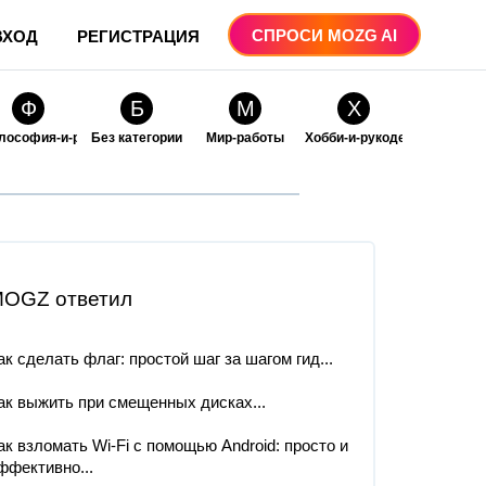
СПРОСИ MOZG AI
ВХОД
РЕГИСТРАЦИЯ
Ф
Б
М
Х
лософия-и-религия
Без категории
Мир-работы
Хобби-и-рукоделие
О
О
ые
бразование
Образование-и-коммуникации
OGZ ответил
ак сделать флаг: простой шаг за шагом гид...
ак выжить при смещенных дисках...
ак взломать Wi-Fi с помощью Android: просто и
ффективно...