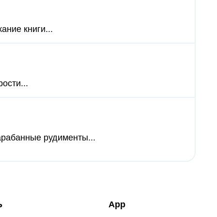
ание книги...
ости...
арабанные рудименты...
Ь
App