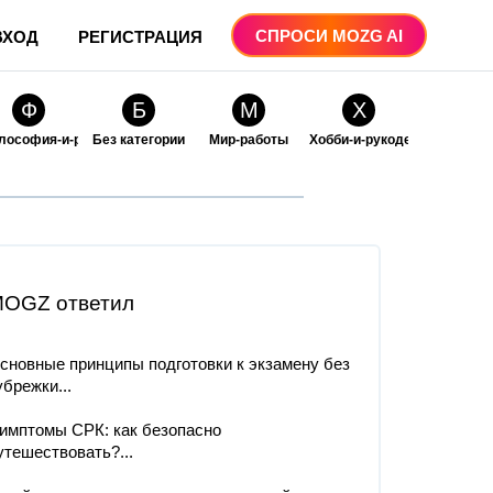
СПРОСИ MOZG AI
ВХОД
РЕГИСТРАЦИЯ
Ф
Б
М
Х
лософия-и-религия
Без категории
Мир-работы
Хобби-и-рукоделие
О
О
ые
бразование
Образование-и-коммуникации
OGZ ответил
сновные принципы подготовки к экзамену без
убрежки...
имптомы СРК: как безопасно
утешествовать?...