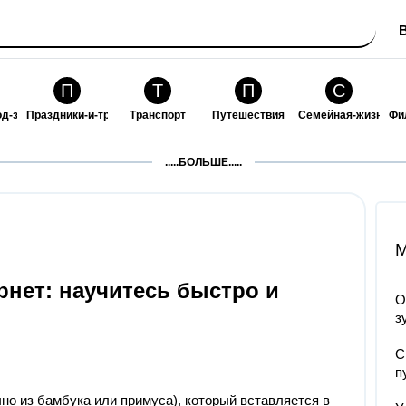
П
Т
П
С
од-за-собой
Праздники-и-традиции
Транспорт
Путешествия
Семейная-жизнь
Фи
З
К
Ф
П
.....БОЛЬШЕ.....
ошения
Здоровье
Кулинария-и-гостеприимство
Финансы-и-бизнес
Питомцы-и-животн
О
M
арнет: научитесь быстро и
О
з
С
п
чно из бамбука или примуса), который вставляется в