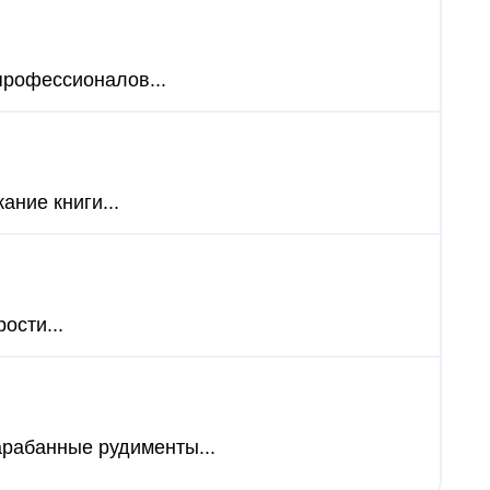
 профессионалов...
ание книги...
ости...
арабанные рудименты...