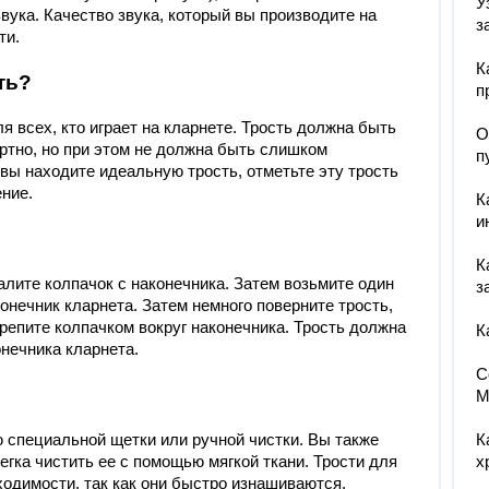
У
вука. Качество звука, который вы производите на
з
ти.
К
ть?
п
 всех, кто играет на кларнете. Трость должна быть
О
ртно, но при этом не должна быть слишком
п
вы находите идеальную трость, отметьте эту трость
ние.
К
и
К
алите колпачок с наконечника. Затем возьмите один
з
конечник кларнета. Затем немного поверните трость,
крепите колпачком вокруг наконечника. Трость должна
К
онечника кларнета.
С
M
 специальной щетки или ручной чистки. Вы также
К
легка чистить ее с помощью мягкой ткани. Трости для
х
одимости, так как они быстро изнашиваются.