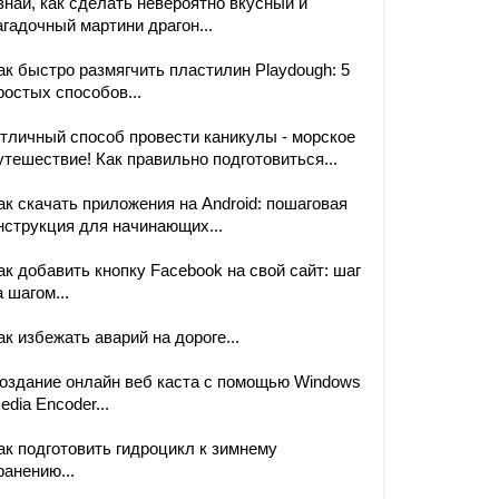
знай, как сделать невероятно вкусный и
агадочный мартини драгон...
ак быстро размягчить пластилин Playdough: 5
ростых способов...
тличный способ провести каникулы - морское
утешествие! Как правильно подготовиться...
ак скачать приложения на Android: пошаговая
нструкция для начинающих...
ак добавить кнопку Facebook на свой сайт: шаг
а шагом...
ак избежать аварий на дороге...
оздание онлайн веб каста с помощью Windows
edia Encoder...
ак подготовить гидроцикл к зимнему
ранению...