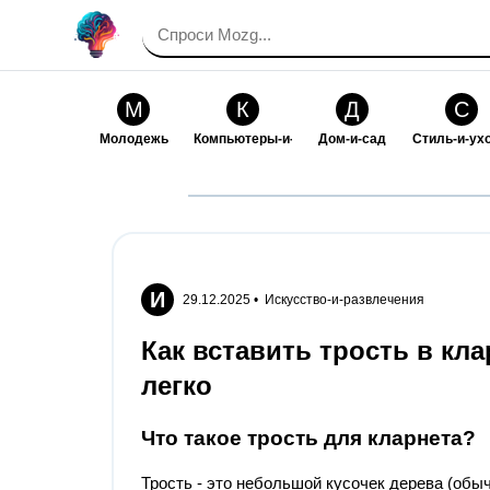
М
К
Д
С
Молодежь
Компьютеры-и-электроника
Дом-и-сад
Стиль-и-ух
И
В
Искусство-и-развлечения
Взаимоотн
И
29.12.2025 •
Искусство-и-развлечения
Как вставить трость в кл
легко
Что такое трость для кларнета?
Трость - это небольшой кусочек дерева (обы