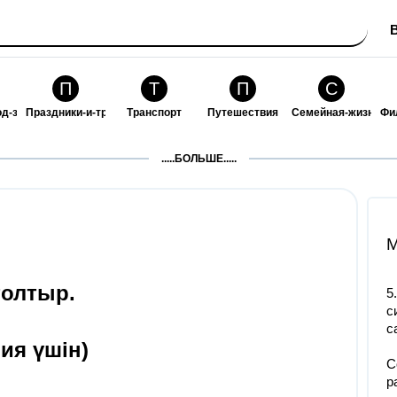
П
Т
П
С
од-за-собой
Праздники-и-традиции
Транспорт
Путешествия
Семейная-жизнь
Фи
З
К
Ф
П
.....БОЛЬШЕ.....
ошения
Здоровье
Кулинария-и-гостеприимство
Финансы-и-бизнес
Питомцы-и-животн
О
M
толтыр.
5
с
с
ия үшін)
С
р