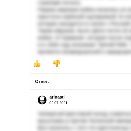
странами Антаты.
Первая мировая война началась из за
престола сербской групировкой. В от
которая находится в союзе с Россией
Таким образом, было цбито почти 20
войне. И Германия. которая после п
и в 1936 году возникает Третий Рейх
является незавершенной и завершает
Ответ:
arinastl
02.07.2021
Четвертый крестовый поход славитьс
мусульман,а против Латинской импер
Все началось с того что крестоносцы