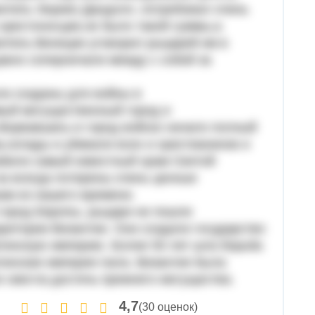
витель Энрико Дандоло ,потребовал очень
 крестоносцев,не было такой суммы,а
витель Венеции уговорил рыцарей им в
давно соперничали между с собой за
ли созданы для войны в
мый могущественный город и
Ворвавшись в город войско начало полный
,склады и убивали всех и христианинов и
абили самый известный храм Святой
а всегда потерены очень ценные
ам из нашего времени.
 город Европы, рыцари не пошли
рритории Византии. Они создали государство
тинскую империю. Более 50 лет шла борьба
атинская империя пала. Византия была
не смогла достичь прежнего могущества.
4,7
(30 оценок)