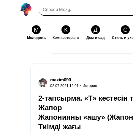
М
К
Д
С
Молодежь
Компьютеры-и-электроника
Дом-и-сад
Стиль-и-ух
И
В
Искусство-и-развлечения
Взаимоотн
maxim090
02.07.2021 12:01 •
История
2-тапсырма. «Т» кестесін 
Жапор
Жапонияны «ашу» (Жапон
Тиімді жағы