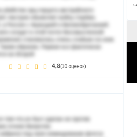
co
 убийства эрц-герцога австрийского
вет Австрия обьявляет войну Сербии,
, а Россия с Францией и Великобританией.
 млн солдат в этой почти бессмысленной
оражения становилась очень слабым гос-вом
. Таким образом, Первая м.в фактически
ся во Второй
4,8
(10 оценок)
я тем что,он был сделан не против
ии,точнее Византии.
 набрали под свое командование флот,в