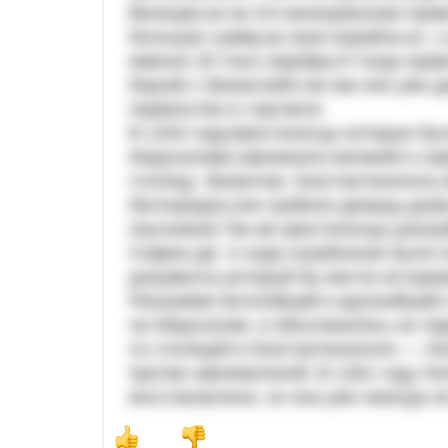
Венеции,из-за это венецианские пра
большую сумму,за свои корабли,но у
именно 20 тонн серебра.И тогда пра
борьбе с Византией,так как они уже 
первенство в торговле.
В 1204 году,Крестоносцы которые бы
Иерусалиме,завоевали великий и са
столицу Византии- Константинополь.
беспорядок,они грабили дворцы,дома
язычников.Так же крестоносцы разгр
Софии,где в ходе ограбления были н
документы,который бы могли историк
Разграбив богатейший и крупнейший
на Иерусалим, а обосновались на те
со столицей в Константинополе — Ла
против завоевателей. В 1261 году Л
восстановлена, но она уже никогда 