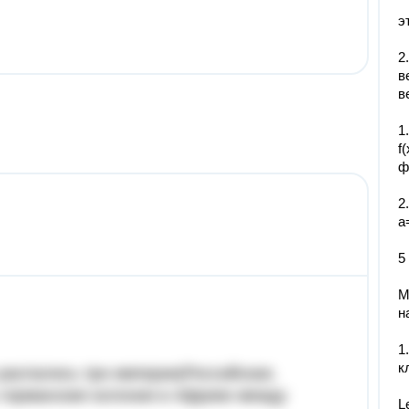
э
2
в
в
1
f
ф
2
а
5
М
н
1
распались три империи(Российская,
 германские колонии в Африке между
L