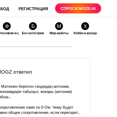
СПРОСИ MOZG AI
ВХОД
РЕГИСТРАЦИЯ
Ф
Б
М
Х
лософия-и-религия
Без категории
Мир-работы
Хобби-и-рукоделие
О
О
ые
бразование
Образование-и-коммуникации
OGZ ответил
. Мәтіннен берілген сөздердің антоним,
инонимдерін табыңыз. жоғары (антоним)
абыр...
опротивления ламп по 6 Ом. Чему будет
авно общее сопротивление, если перегорит...