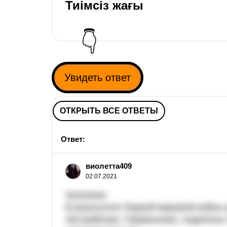
Тиімсіз жағы​
👇
Увидеть ответ
ОТКРЫТЬ ВСЕ ОТВЕТЫ
Ответ:
виолетта409
02.07.2021
Значение.
В результате Первой мировой войны 
Австрийская, Германская), поделены