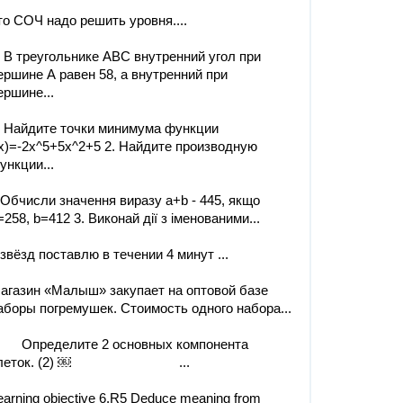
то СОЧ ​надо решить уровня....
. В треугольнике АВС внутренний угол при
ершине А равен 58, а внутренний при
ершине...
. Найдите точки минимума функции
(x)=-2x^5+5x^2+5 2. Найдите производную
ункции...
.Обчисли значення виразу a+b - 445, якщо
=258, b=412 3. Виконай дії з іменованими...
 звёзд поставлю в течении 4 минут ​...
агазин «Малыш» закупает на оптовой базе
аборы погремушек. Стоимость одного набора...
. Определите 2 основных компонента
клеток. (2) ￼ ...
earning objective 6.R5 Deduce meaning from