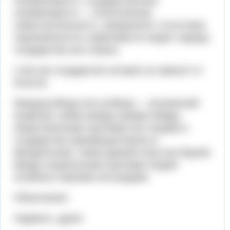
Незави́симость, госуда́рственная
незави́симость — политическая
самостоятельность, суверенитет, отсутствие
подчинённости и зависимости нации, народа,
государства или страны.
( Или же государство которое не зависит от
власти)
Междоусо́бица или усо́бица — внутренний
конфликт, война между какими-нибудь
общественными группами или лицами в
государстве (преимущественно в
феодальном), также давний спор или борьба
между социальными группами людей,
особенно семьями или родами.
Объяснение:
Надеюсь ,удачи