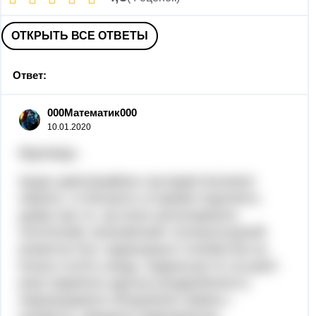
ОТКРЫТЬ ВСЕ ОТВЕТЫ
Ответ:
000Математик000
10.01.2020
Відповідь:
Щодо цивілізаційних наслідків Батиєвої
навали, то більшість істориків поділяють
думку про те, що вона загальмувала
політичний, економічний і етнокультурний
розвиток Русі, відкинувши її князівства на
кілька століть назад. Ординське іго на довгі
роки закріпило удільну роздробленість,
перешкоджало об'єднанню земель і