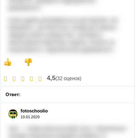
князівств, завадило відродженню
державності.
Іншої думки дотримуються дослідники, які
вважають, що Монголо-татарська навала
завдала мало шкоди Русі, натомість
заохочувала боротьбу східних слов'ян за
незалежність і відновлення державності.
4,5
(32 оценок)
Ответ:
fotoschoolio
10.01.2020
Хан — тюрко-монгольский титул. Изначально
ханами называли вождей племени. В