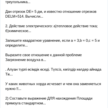
треугольника...
Дан отрезок DE= 5 дм, и известно отношение отрезков
DELM=514. Вычисли...
2. Действие электрического: а)тепловое действие тока;
б)химическое...
Запишите квадратное уравнение, если а = 3,b = 0,с = 5 и
определите...
Выразите свое отношение к данной проблеме
Загрязнение воздуха в...
. Алуан түрлі өсімдік өседі. Түпсіз, көгілдір көлдер айнада
Тік...
У каких животных хорда исчезает и чем она заменяеться
нужно !!...
2) Составьте выражение ДЛЯ нахождения Площади
прямоуга стандартном...