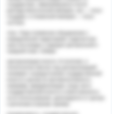
государствах, образовавшихся после
распада Монгольской империи, хан — титул
государя, в Османской империи — титул
султана.
Улус- Родо-племенное объединение с
определенной территорией, подвластное
хану или вождю у народов Центральной и
Средней Азии, Сибири.
Централизация власти- В политике, в
политологии обычно под централизацией
понимают сосредоточение государственной
власти в центре (в противоположность,
например, федерализации, когда часть
государственной власти и ответственность
за их использование, делегируется от центра
к регионам (странам, краям)).