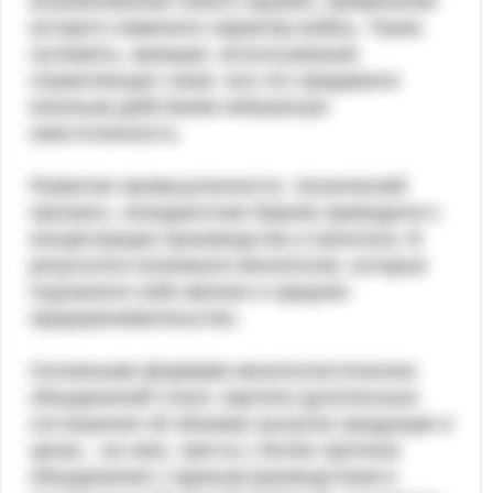
возникновению нового оружия, применение
которого изменило характер войны. Танки,
пулеметы, авиация, использование
отравляющих газов- все это придавало
военным действиям небывалую
ожесточенность.
Развитие промышленности, технический
прогресс, конкурентная борьба приводили к
концентрации производства и капитала. В
результате возникали монополии, которые
подчинили себе мелкое и среднее
предпринимательство.
Основными формами монополистических
объединений стали: картели (длительные
соглашения об объемах выпуска продукции и
ценах , на нее), тресты ( более прочные
объединения с единым руководством и