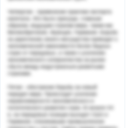
Четвертая - применение практики экспорта
капитала. Это было присуще, главным
образом, ведущим странам мира, таким как
Великобритания, Франция, Германия. Борьба
за укрепление своего могущества приводит к
экономической зависимости более бедных
стран от передовых, а также к усилению
экономического соперничества за рынки
сбыта между индустриально-развитыми
странами.
Пятая - обострение борьбы за новый
передел мира. Происходит усиление
неравномерности экономического и
политического развития стран. В начале XX
в. на передовые позиции выходят США и
Германия, отвоевавшие промышленное