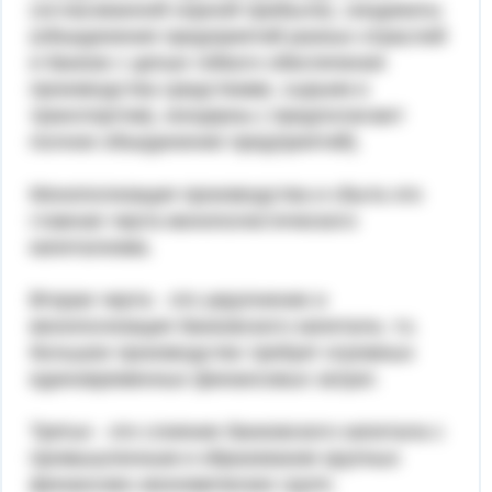
согласованной норной прибыли), синдикаты
(объединения предприятий разных отраслей
и банков с целью гибкого обеспечения
производства средствами, сырьем и
транспортом), концерны ( предполагают
полное объединение предприятий).
Монополизация производства и сбыта это
главная черта монополистического
капитализма.
Вторая черта - это укрупнение и
монополизация банковского капитала, т.к.
большое производство требует огромных
единовременных финансовых затрат.
Третья - это слияние банковского капитала с
промышленным и образование крупных
финансово-экономических групп.