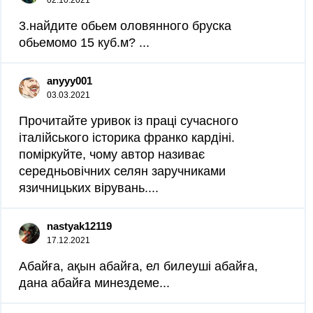
02.10.2021
3.найдите обьем оловянного бруска
обьемомо 15 куб.м? ​...
anyyy001
03.03.2021
Прочитайте уривок із праці сучасного
італійського історика франко кардіні.
поміркуйте, чому автор називає
середньовічних селян заручниками
язичницьких вірувань....
nastyak12119
17.12.2021
Абайға, ақын абайға, ел билеуші абайға,
дана абайға минездеме...