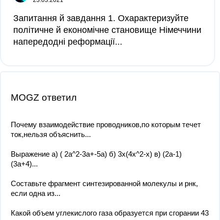
23.03.2021
Запитання й завдання 1. Охарактеризуйте
політичне й економічне становище Німеччини
напередодні реформації...
MOGZ ответил
Почему взаимодействие проводников,по которым течет
ток,нельзя объяснить...
Выражение а) ( 2а^2-3а+-5а) б) 3x(4x^2-x) в) (2а-1)
(3а+4)...
Составьте фрагмент синтезированной молекулы и рнк,
если одна из...
Какой объем углекислого газа образуется при сгорании 43