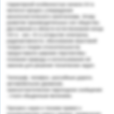
Характерной особенностью начала XX в.
являлся процесс утверждения
монополистического капитализма. Этому
развитие производительных сил общества.
Достижения в области естествознания конца
XIX в - нач. XX в (открытие электрона,
радиоактивности, обоснование квантовой
теории и теории относительности)
предоставили широкие перспективы
познания природы и использования её
законов для решения технических задач.
Телеграф, телефон, шоссейные дороги,
автомобильное движение,
трансатлантическое пароходное сообщение
- стало обыденным явлением.
Прогресс науки и техники привел к