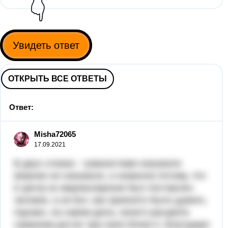
👇
Увидеть ответ
ОТКРЫТЬ ВСЕ ОТВЕТЫ
Ответ:
Misha72065
17.09.2021
В двух словах: гуманистами называли
(вернее не называли, а назвали) потому, что
в центр их мировоззрения был поставлен
человек, а не Бог, как приянято было думать.
Однако, на самом дела, своего расцвета
гуманизм достиг при папе Юлии II, благодаря