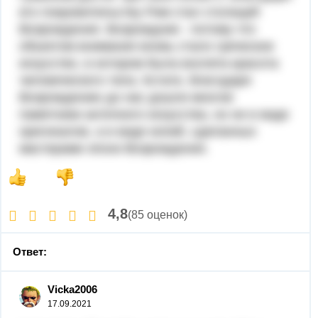
его покровительству Рим стал столицей
Возрождения. Возрождние - потому что
объектом внимания вновь стало греческое
искусство, в котором была воспета красота
человеческого тела. Кстати, благодаря
Возрождению до нас дошли многие
памятники античного искусства, но не в виде
оригиналов, а в виде копий, сделанных
мастерами эпохи Возрождения.
4,8
(85 оценок)
Ответ:
Vicka2006
17.09.2021