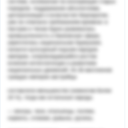
система, основанная на консервации старых
порядков, поддержании абсолютизма,
централизации и всевластия бюрократии,
уже не отвечала требованиям времени: в
Австрии и Чехии бурно развивалась
промышленность и банковская сфера,
укреплялась национальная буржуазия,
начался культурный подъем народов
империи, сопровождавшийся ростом
влияния интеллигенции и развитием
национальных движений. Из 36 миллионов
граждан империи австрийцы
составляли меньшинство (немногим более
20 %), тогда как остальные народы
— венгры, чехи, итальянцы, поляки,
хорваты, словаки, румыны, русины,