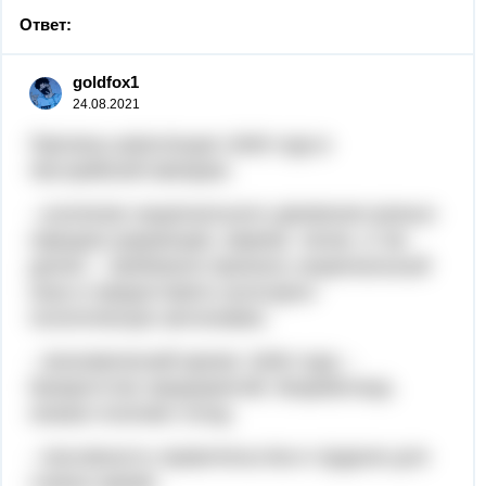
Ответ:
goldfox1
24.08.2021
Причины революции 1848 года в
Австрийской империи.
- усиление национального движения разных
народов (украинцев, евреев, чехов, и так
далее – требовали признать национальный
язык и предоставить культурно-
политическую автономию.
- экономический кризис 1846 года –
банкротство предприятий, безработица,
низкая платеже голод
- пассивность правительства в трудное для
страны время