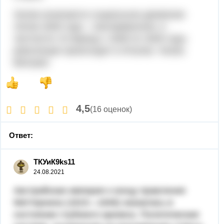
Затем начинается социальное движение
летом 1848 года – пангерманское, в
частности. В период с 1848 по 1849 годы
революции происходят в Италии, Чехии,
Венгрии.
4,5
(16 оценок)
Ответ:
ТКУиК9ks11
24.08.2021
Австрийская империя к концу правления
Меттерниха (1815—1846) оказалась в
состоянии глубокого кризиса. Политическая