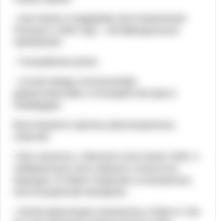
- восстание в поддержку восстановления
Польши в 1846 году – антифеодальные
требования
- Галицийская резня
- стычки между итальянскими
демонстрантами и полицией Австрии в
Ломбардии.
Восстановите картину революционных
событий.
• Все началось с Венского восстания 1848, а
либеральные силы пришли к власти во
Франции. В Обеих Сицилиях установилась
конституционная монархия.
• Затем революция начиналась в Вене в том