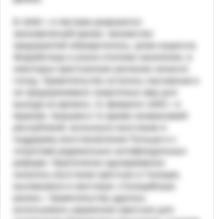
В 1846 г. в Австрии разразился
экономический кризис: множество
предприятий обанкротилось, резко выросла
безработица и упала платеже населения, в
некоторых крестьянских регионах начался
голод. Правительство осталось пассивным и
не предпринимало энергичных мер для
выхода из кризиса. 21 февраля 1846 г. в
Кракове, бывшем в то время независимой
республикой, вспыхнуло восстание в
поддержку восстановления Польши и с
лозунгами радикальных антифеодальных
реформ. Практически одновременно
началось восстание крестьян в Галиции,
вылившееся в жестокую «Галицийскую
резню». Правительству удалось
использовать украинских крестьян для