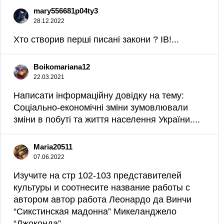
mary556681p04ty3
28.12.2022
Хто створив перші писані закони ? ІВ!​...
Boikomariana12
22.03.2021
Написати інформаційну довідку на тему:
Соціально-економічні зміни зумовлювали
зміни в побуті та життя населення України....
Maria20511
07.06.2022
Изучите на стр 102-103 представителей
культуры и соотнесите название работы с
автором автор работа Леонардо да Винчи
“Сикстинская мадонна” Микеланджело
“Джоконда”...