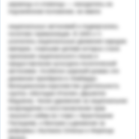
украинцы и словенцы — находились на
подчинённом положении, не имели
национальных автономий и подвергались
политике германизации. В 1840-х гг.
усилились национальные движения народов
империи, главными целями которых стали
признание национального языка и
предоставление культурно-политической
автономии. Особенно широкий размах эти
движения приобрели в Ломбардо-
Венецианском королевстве (деятельность
группы «Молодая Италия» Джузеппе
Мадзини), Чехии (движение за национальное
возрождение и восстановление прав
чешского сейма во главе с Франтишком
Палацким), и Венгрии («движение за
реформы» Иштвана Сеченьи и Ференца
Деака).