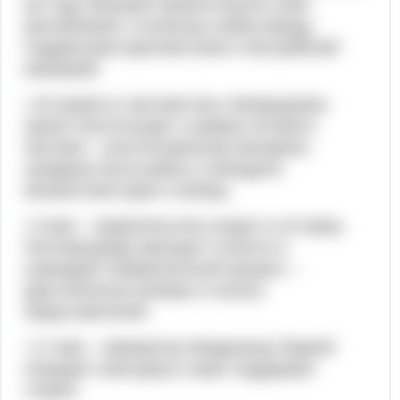
же году. Венеция провозгласила себя
республикой, и началась война между
Сардинским королевством и Австрийской
империей.
• 25 апреля в Австрии был обнародован
проект Конституции, в рамках которого
Австрия – конституционная монархия,
граждане были равны и обладали
множеством прав и свобод
• 5 мая – правительство уходит в отставку.
Пиллерсдорф приходит к власти и
учреждает избирательный процесс –
двустепенные выборы в палату
представителей.
• 17 мая – император Фердинанд Первой
покидает свой двор и ищет поддержки
славян