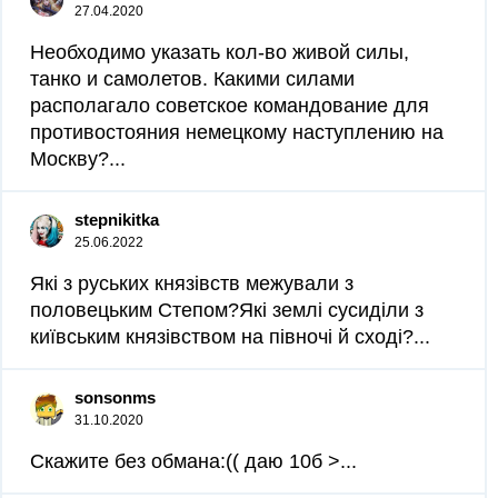
27.04.2020
Необходимо указать кол-во живой силы,
танко и самолетов. Какими силами
располагало советское командование для
противостояния немецкому наступлению на
Москву?...
stepnikitka
25.06.2022
Які з руських князівств межували з
половецьким Степом?Які землі сусиділи з
київським князівством на півночі й сході?...
sonsonms
31.10.2020
Скажите без обмана:(( даю 10б >...