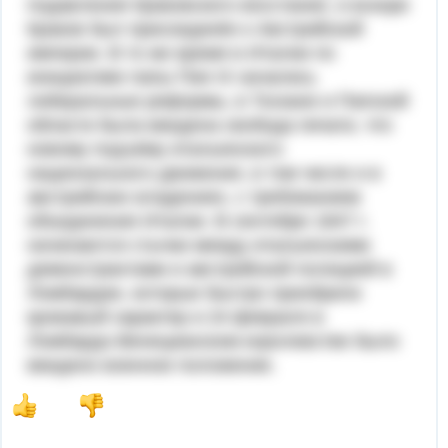
подавления Краковского восстания, и вскоре
Краков был присоединён к Австрийской
империи. В то же время в Италии по
инициативе папы Пия IX начались
либеральные реформы, в Тоскане и Папской
области была введена свобода печати, что
новому подъёму итальянского
национального движения, в том числе и в
австрийских владениях, с требованием
объединения Италии. В сентябре 1847 г.
начинаются стычки между итальянскими
демонстрантами и австрийской полицией в
Ломбардии, которые быстро приобрели
кровавый характер и 24 февраля в
Ломбардо-Венецианском королевстве было
введено военное положение.