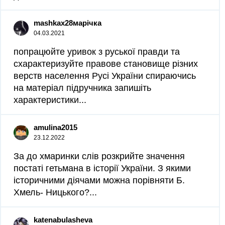
mashkax28марічка
04.03.2021
попрацюйте уривок з руської правди та
схарактеризуйте правове становище різних
верств населення Русі України спираючись
на матеріал підручника запишіть
характеристики...
amulina2015
23.12.2022
За до хмаринки слів розкрийте значення
постаті гетьмана в історії України. З якими
історичними діячами можна порівняти Б.
Хмель- Ницького?...
katenabulasheva