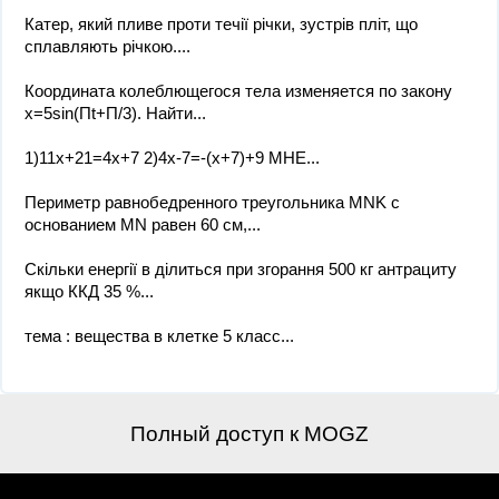
Катер, який пливе проти течії річки, зустрів пліт, що
сплавляють річкою....
Координата колеблющегося тела изменяется по закону
x=5sin(Пt+П/3). Найти...
1)11x+21=4x+7 2)4x-7=-(x+7)+9 МНЕ...
Периметр равнобедренного треугольника MNK с
основанием MN равен 60 см,...
Скільки енергії в ділиться при згорання 500 кг антрациту
якщо ККД 35 %...
тема : вещества в клетке 5 класс...
Полный доступ к MOGZ