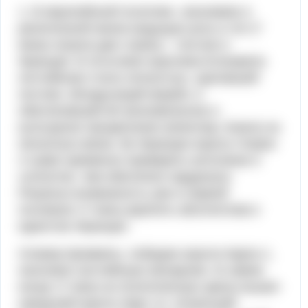
1. В европейской политике, экономике и
религиозной жизни ведущую роль в 16-17
веках играли две страны – Англия и
Франция. В 16-м веке королева Елизавета
Английская стала личностью, сделавшей
Англию «Владычицей морей» и
обеспечившей ей экономическое и
культурное процветание (Шекспир, Бэкон) на
несколько веков. Во Франции король Генрих
4 сумел временно примирить католиков и
гугенотов, чем обеспечил кардиналу
Ришелье возможность уже в первой
половине 17 века укрепить абсолютизм и
единство Франции.
Оливер Кромвель, победив короля Карла 1,
низложил английскую монархию. В самом
конце 17 века на политическую арену вышел
шведский король Карл 12, потрясший