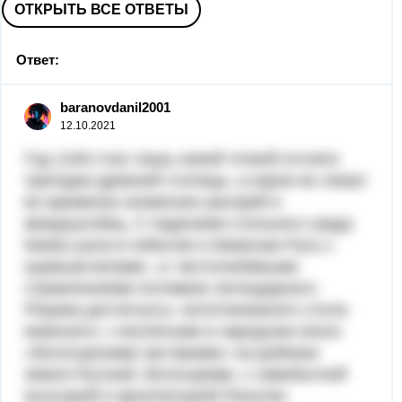
ОТКРЫТЬ ВСЕ ОТВЕТЫ
Ответ:
baranovdanil2001
12.10.2021
Год 1240 стал лишь новой точкой отсчета
трагедии древней столицы, а корни ее лежат
во временах княжеских распрей и
междоусобиц. С падением стольного града
Киева ушла в небытие и Киевская Русь с
шумным вечами, «с честолюбивыми
стремлениями потомков легендарного
Рюрика достигнуть» золотокованого стола
киевского, с воспетыми в народном эпосе
«богатырскими заставами» на рубежах
земли Русской, богатырями, с самобытной
культурой и архитектурой.Попытки