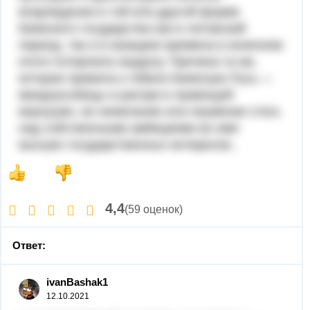
возрождения в той или другой форме
Киевского государства как в литовский
период, так и в казацкие времена в конечном
итоге потерпели неудачу. Причина та же,
которая привела к гибели Киевскую Русь —
междоусобицы и распри в правящей
верхушке, ее нежелание или неумение стать
над собственными амбициями во имя
высших государственных интересов..
4,4
(59 оценок)
Ответ:
ivanBashak1
12.10.2021