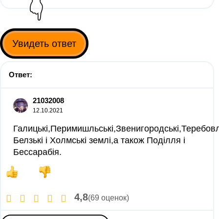
👇
Увидеть ответ
Ответ:
21032008
12.10.2021
Галицькі,Перимишльські,Звенигородські,Теребовл
Белзькі і Холмські землі,а також Поділля і
Бессарабія.
4,8
(69 оценок)