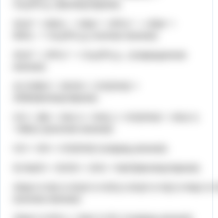
Ca₃(PO₄)₂ (молекулярное)
3Ca²⁺ + 6NO₃⁻ + 6Na⁺ + 2PO₄³⁻ -= 6Na⁺ +
6NO₃⁻ + Ca₃(PO₄)₂( полное ионное)
3Ca²⁺ + 2PO₄³⁻ = Ca₃(PO₄)₂↓ (сокращенное
ионное)
4) COBr2 + 2KOH = CO(OH)2 +
2KBr(молекулярное)
CO + 2Br + 2K(+) + OH(-) = CO(OH)2 + 2K(1+)
+2Br(1-)(полное ионное)
CO + OH = CO(OH)2 (сокращ.ионное)
5) Na2S + ZnCl2 = ZnS + NaCl(молекулярное)
2Na(+)+S(2-)+Zn(2+)+2Cl(-)=Zn(2+)+S(2-)+Na(+)+Cl
(полное ионное)