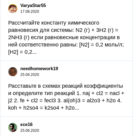
VaryaStar55
17.08.2020
Рассчитайте константу химического
равновесия для системы: N2 (г) + 3H2 (г) =
2NH3 (г) если равновесные концентрации в
ней соответственно равны: [N2] = 0,2 моль/л;
[Н2] = 0,2...
needhomework19
25.06.2020
Расставьте в схемах реакций коэффициенты
и определите тип реакций 1. naj + cl2 = nacl +
j2 2. fe + cl2 = fecl3 3. al(oh)3 = al2o3 + h2o 4.
koh + h2so4 = k2so4 + h2o...
ксе16
25.06.2020