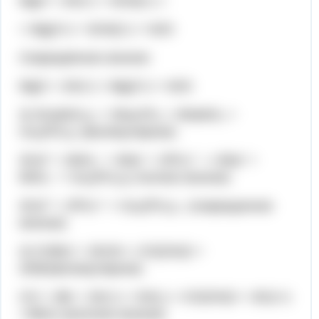
MgO + 2H(+) + SO4(2-) =
= Mg(2+) + SO4(2-) + H2O
Сокращённое ионное:
MgO + 2H(+) = Mg(2+) + H2O
3) 3Ca(NO₃)₂ + 2Na₃PO₄ = 6NaNO₃ +
Ca₃(PO₄)₂ (молекулярное)
3Ca²⁺ + 6NO₃⁻ + 6Na⁺ + 2PO₄³⁻ -= 6Na⁺ +
6NO₃⁻ + Ca₃(PO₄)₂( полное ионное)
3Ca²⁺ + 2PO₄³⁻ = Ca₃(PO₄)₂↓ (сокращенное
ионное)
4) COBr2 + 2KOH = CO(OH)2 +
2KBr(молекулярное)
CO + 2Br + 2K(+) + OH(-) = CO(OH)2 + 2K(1+)
+2Br(1-)(полное ионное)