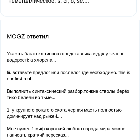
неметаллическое: s, cl, o, se....
MOGZ ответил
Укажіть багатоклітинного представника відділу зелені
водорості: а хлорела...
Iii. вставьте предлог или послелог, где необходимо. this is
our first real...
Выполнить синтаксический разбор.тонкие стволы берёз
тихо белели во тьме...
1. у крупного рогатого скота черная масть полностью
доминирует над рыжей....
Мне нужен 1 миф короткий любого народа мира можно
написать краткий пересказ...