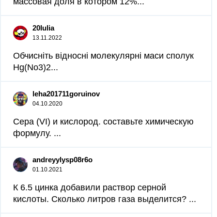
массовая доля в котором 12%...
20Iulia
13.11.2022
Обчисніть відносні молекулярні маси сполук
Hg(No3)2​...
leha201711goruinov
04.10.2020
Сера (VI) и кислород. составьте химическую
формулу. ​...
andreyylysp08r6o
01.10.2021
К 6.5 цинка добавили раствор серной
кислоты. Сколько литров газа выделится? ​...