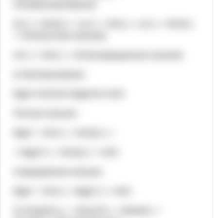
H2O(молекулярное)
H(+) + NO3(-) + Li(+) + OH(-) = Li(+) + NO3(-)
+ H2O(полное ионное)
H(+) + OH(-) = H2O(сокращенное ионное)
2) Молекулярное:
MgO+H2SO4=MgSO4+H2O
Полное ионное:
MgO + 2H(+) + SO4(2-) =
= Mg(2+) + SO4(2-) + H2O
Сокращённое ионное:
MgO + 2H(+) = Mg(2+) + H2O
3) 3Ca(NO₃)₂ + 2Na₃PO₄ = 6NaNO₃ +