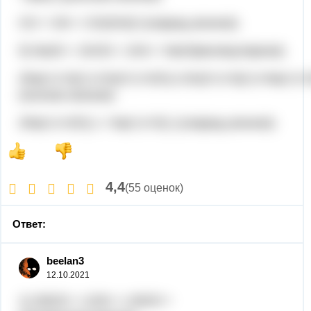
CO + OH = CO(OH)2 (сокращ.ионное)
5) Na2S + ZnCl2 = ZnS + NaCl(молекулярное)
2Na(+)+S(2-)+Zn(2+)+2Cl(-)=Zn(2+)+S(2-)+Na(+)+Cl
(полное ионное)
2Na(+)+2Cl(-) = Na(+)+Cl(-) (сокращ.ионное)
4,4
(55 оценок)
Ответ:
beelan3
12.10.2021
1) HNO3 + LiOH = LiNO3 +