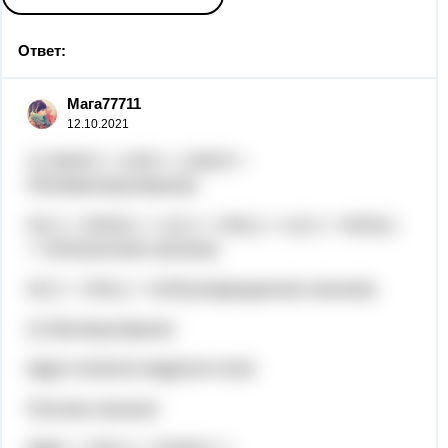
Ответ:
Мага77711
12.10.2021
1) HNO3 + LiOH = LiNO3 +
H2O(молекулярное)
H(+) + NO3(-) + Li(+) + OH(-) = Li(+) + NO3(-)
+ H2O(полное ионное)
H(+) + OH(-) = H2O(сокращенное ионное)
2) Молекулярное:
MgO+H2SO4=MgSO4+H2O
Полное ионное: