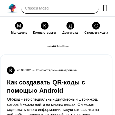
М
К
Д
С
Молодежь
Компьютеры-и-электроника
Дом-и-сад
Стиль-и-уход-за-со
П
Т
П
С
.....БОЛЬШЕ.....
Праздники-и-традиции
Транспорт
Путешествия
Семейная-жизнь
Ф
Б
М
Х
Философия-и-религия
Без категории
Мир-работы
Хобби-и-рукоделие
К
20.04.2025 •
Компьютеры-и-электроника
И
В
З
К
Как создавать QR‐коды с
Искусство-и-развлечения
Взаимоотношения
Здоровье
Кулинария-и-госте
помощью Android
Ф
П
О
О
QR-код - это специальный двухмерный штрих-код,
Финансы-и-бизнес
Питомцы-и-животные
Образование
Образование-и-ком
который можно найти на многих вещах. Он может
содержать много информации, такую как ссылки на
веб-сайты, адреса электронной почты, номера