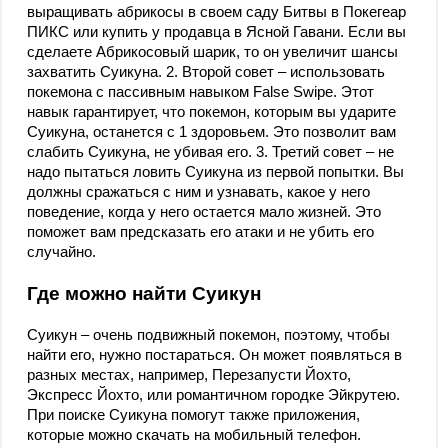
выращивать абрикосы в своем саду Битвы в Покегеар
ПИКС или купить у продавца в Ясной Гавани. Если вы
сделаете Абрикосовый шарик, то он увеличит шансы
захватить Суикуна. 2. Второй совет – использовать
покемона с пассивным навыком False Swipe. Этот
навык гарантирует, что покемон, которым вы ударите
Суикуна, останется с 1 здоровьем. Это позволит вам
слабить Суикуна, не убивая его. 3. Третий совет – не
надо пытаться ловить Суикуна из первой попытки. Вы
должны сражаться с ним и узнавать, какое у него
поведение, когда у него остается мало жизней. Это
поможет вам предсказать его атаки и не убить его
случайно.
Где можно найти Суикун
Суикун – очень подвижный покемон, поэтому, чтобы
найти его, нужно постараться. Он может появляться в
разных местах, например, Перезапусти Йохто,
Экспресс Йохто, или романтичном городке Эйкрутею.
При поиске Суикуна помогут также приложения,
которые можно скачать на мобильный телефон.