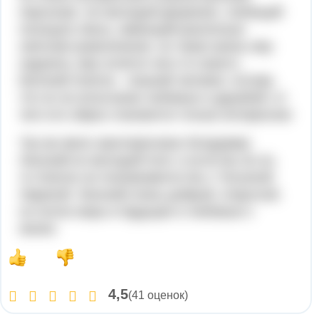
персонаж. Он молодой дворянин, любящий
посещать балы, имеющий различные
светские развлечения, но такая жизнь ему
надоела, ему хочется чего-то нового.
Евгений Онегин - лишний человек, потому
что он не испытание любовью и дружбой, от
чего его образ становится только интереснее
Так же меня заинтересовал Владимир
Ленский-он молодой поэт, и если бы не он,
то Онегин не познакомился бы с Татьяной
Лариной. Ленский очень добрый, открытый,
он полон веры в будущее и любовью к
жизни.
4,5
(41 оценок)