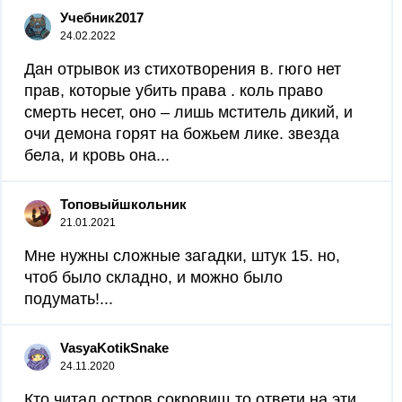
Учебник2017
24.02.2022
Дан отрывок из стихотворения в. гюго нет
прав, которые убить права . коль право
смерть несет, оно – лишь мститель дикий, и
очи демона горят на божьем лике. звезда
бела, и кровь она...
Топовыйшкольник
21.01.2021
Мне нужны сложные загадки, штук 15. но,
чтоб было складно, и можно было
подумать!...
VasyaKotikSnake
24.11.2020
Кто читал остров сокровищ то ответи на эти