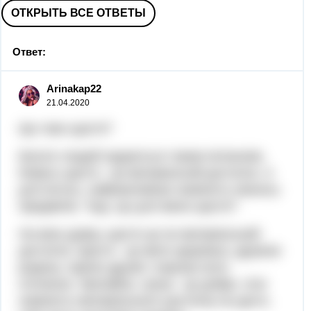
ОТКРЫТЬ ВСЕ ОТВЕТЫ
Ответ:
Arinakap22
21.04.2020
Що таке щастя?
Багато людей задаються таким питанням.
Комусь щастя - це матеріальній достаток. А
для когось, найважливіше наявність якихось
предметів. Тоді, що для мене щастя?
На мою думку, щастя це не матеріальний
достаток. Щастя - це мати здоровья, дружню
родину, гарних друзів і хороше коло
оточення. Звичайно, гроші - це добре. Але
наявність матеріального достатку не дасть