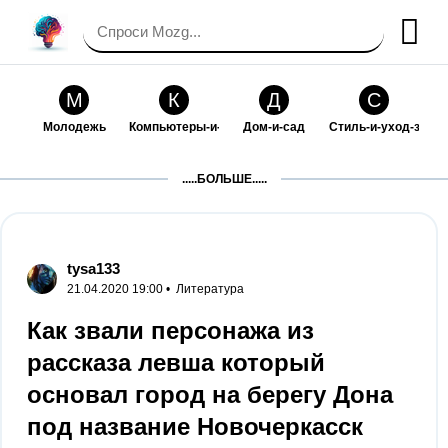
М
К
Д
С
Молодежь
Компьютеры-и-электроника
Дом-и-сад
Стиль-и-уход-за-со
П
Т
П
С
.....БОЛЬШЕ.....
Праздники-и-традиции
Транспорт
Путешествия
Семейная-жизнь
Ф
Б
М
Х
Философия-и-религия
Без категории
Мир-работы
Хобби-и-рукоделие
tysa133
21.04.2020 19:00 •
Литература
И
В
З
К
Искусство-и-развлечения
Взаимоотношения
Здоровье
Кулинария-и-госте
Как звали персонажа из
рассказа левша который
Ф
П
О
О
Финансы-и-бизнес
Питомцы-и-животные
Образование
Образование-и-ком
основал город на берегу Дона
под название Новочеркасск