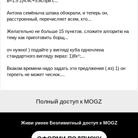
в=1.5 2)4.4с+5.8спри с...
Антона семёныча шпака обокрали, и теперь он,
расстроенный, перечисляет всем, кто...
Желательно не больше 15 пунктов. сложите алгоритм на
тему как приготовить борщ...
оч нужно! ) подайте у виглядi куба одночлена
стандартного вигляду вираз: 1)8х⁶;...
Вкаком времени надо задать эти предлжения (.яз) 1) он
терпеть не может чеснок....
Полный доступ к MOGZ
Живи умнее Безлимитный доступ к MOGZ