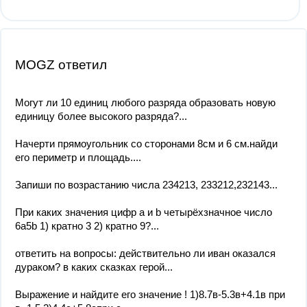
MOGZ ответил
Могут ли 10 единиц любого разряда образовать новую
единицу более высокого разряда?...
Начерти прямоугольник со сторонами 8см и 6 см.найди
его периметр и площадь....
Запиши по возрастанию числа 234213, 233212,232143...
При каких значения цифр a и b четырёхзначное число
6a5b 1) кратно 3 2) кратно 9?...
ответить на вопросы: действительно ли иван оказался
дураком? в каких сказках герой...
Выражение и найдите его значение ! 1)8.7в-5.3в+4.1в при