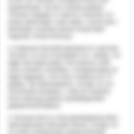
он ей, сон Татьяны, который потом стал
пророческим, так же в начале романа
Татьяна страдает от чувств к Онегину, а в
конце происходит тоже самое, только уже с
Евгением. (сначала автор сочувствует
Лариной, потом Онегину)
2. В финале Евгений признается в чувствах
Татьяне, но она отталкивает его, говоря, что
будет век верна мужу. Она нашла в себе
силы отказать человеку, с которым вряд ли
будет будущее, хотя она и любила его. Я
думаю, так заканчивается, потому что это
логическая концовка, к тому же Пушкину
было пресуще давать произведениям
драматичный финал.
3. Больше всего в этом произведении меня
заинтересовал Евгений Онегин, потому что
он очень интересный и разностронний