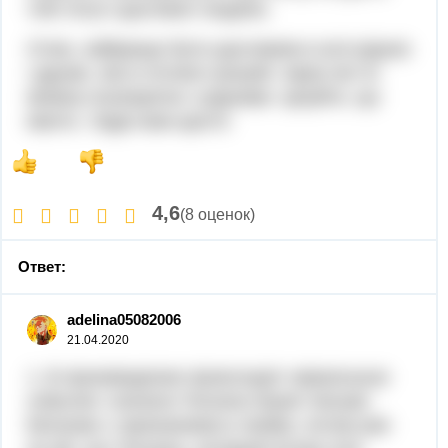
тобі титул щасливої людини.
Отже, найкраще бути щасливим в колі рідних
і друзів, ніж в оточені грошей, через які ти
можеш посворитис з рідними. Цінуйте, що
маєте, і буде вам щастя.
4,6
(8 оценок)
Ответ:
adelina05082006
21.04.2020
1. В произведении происходят зеркальные
события: сначала Татьяна пишет письмо
Евгению с признанием в любви, потом уже