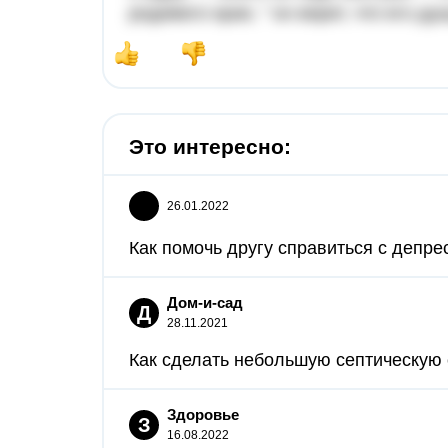
родимого края, " он верит, что его д
Это интересно:
26.01.2022
Как помочь другу справиться с депрес
Дом-и-сад
Д
28.11.2021
Как сделать небольшую септическую с
Здоровье
З
16.08.2022