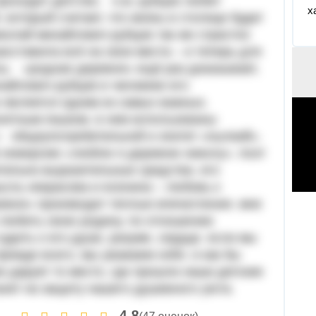
 проходит детство. н.м. рубцов любит
х
 который считает, что жизнь в столице будет
иколай михайлович рубцов так же страстно
асставила всё на свои места – и теперь для
олы. «родная деревня» ещё раз доказывает,
хайлович рубцов в человеке его
во является одним из самых важных.
нятным языком. в нем использованы
с общеупотребительной и эпитет «пылкий».
е инверсию «люблю я деревню николу». поэт
ительно-выразительные средства. его
сль некрасова и есенина – любовь к
евня» производит теплые впечатления. мне
 любить свою родину. по отношению
судить о его душе, разуме, сердце. если мы
прежде всего, мы уважаем себя. и как бы
е дарует то место, где прошли наши детские
анет на защиту нашего душевного уюта.
4,8