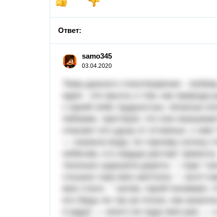
Ответ:
samo345
03.04.2020
Тема данного стихотворения - любов
идея - это мысль о том, как природа
с какой-либо трудностью, печалью ил
пейзажи, чувствует, что они оказыва
спасают его душу от отчаянья. с ним
— сказала вода, по горному склону ст
небесам, и в сердце растает тревога».
тихонько шуршала дорога. ", гора "«в
слышно гора мне шептала. ", луга"«пр
мне стало.. " затем, герой понимает, ч
его беды не так уж плохи, как казалос
я вдруг — иного не надо мне рая, — а 