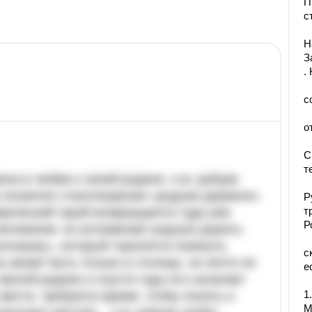
П
с
Н
З
.
с
о
С
т
на в любви к своей родине. н.м. рубцов
 посвятил стихотворение «родная деревня»
Р
т
ирический герой возвращается туда уже
Р
еловеком. он вспоминает родные дороги,
льчишку», который торопится покинуть
с
ь может быть только в столице. но ничто не
е
 малой родине и спустя годы его начинает
1
места. требуется время, чтобы понять и
М