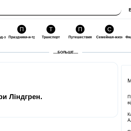
П
Т
П
С
од-за-собой
Праздники-и-традиции
Транспорт
Путешествия
Семейная-жизнь
Фи
З
К
Ф
П
.....БОЛЬШЕ.....
ошения
Здоровье
Кулинария-и-гостеприимство
Финансы-и-бизнес
Питомцы-и-животн
О
M
ри Ліндгрен.
П
в
К
А