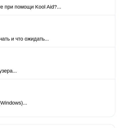
e при помощи Kool Aid?...
ать и что ожидать...
зера...
(Windows)...