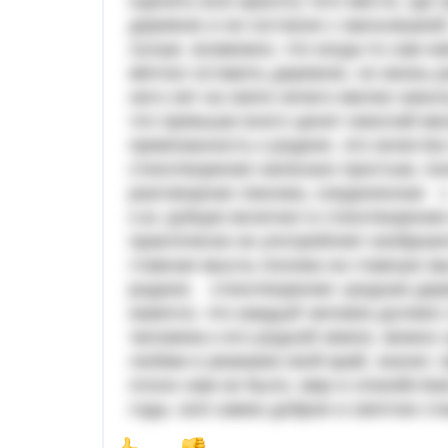
оценить всю красоту того места, где
деревню и не согласен с мальчишкой,
лучше. возможно, что когда-то сам н
мечтал оставить деревню, но жизнь р
него нет на свете ничего милее ник
что превыше всего ценит николай ми
привязанность к родине. это качест
стихотворение написано простым, по
разговорная лексика, соединенная 
н.м. рубцов включил в стихотворени
практически не употребляет изобраз
главная мысль похожа на главную мы
родине. стихотворение «родная дер
кажется, что каждый человек должен
человека к его родной земле, можно 
любим и уважаем свой край, значит, 
плохо нам ни было, мир и спокойстви
годы. всё самое доброе и светлое ст