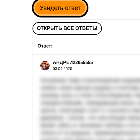
Увидеть ответ
ОТКРЫТЬ ВСЕ ОТВЕТЫ
Ответ:
АНДРЕЙ22855555
03.04.2020
Основная тема стихотворения выраже
любил свою малую родину и поэтому
своему селу. в этом стихотворении л
повзрослевшим, повидавшим жизнь ч
школу. описывает поэт и «пылкого ма
деревню, считая, что настоящая жизн
может убить в человеке любовь к его
тянуть в те родные, провинциальные 