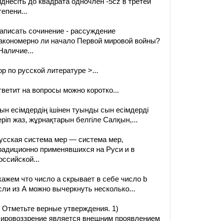
іднесіть до квадрата одночлен -5cz в третей
тепени...
аписать сочинение - рассуждение
акономерно ли начало Первой мировой войны?
 Наличие...
ор по русской литературе >...
тветит на вопросы можно коротко...
ын есімдердің ішінен туынды сын есімдерді
еріп жаз, жұрнақтарын белгіле Салқын,...
усская система мер — система мер,
радиционно применявшихся на Руси и в
оссийской...
кажем что число а скрывает в себе число b
сли из А можно вычеркнуть несколько...
. Отметьте верные утверждения. 1)
ировоззрение является внешним проявлением