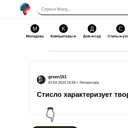
М
К
Д
С
Молодежь
Компьютеры-и-электроника
Дом-и-сад
Стиль-и-ух
И
В
Искусство-и-развлечения
Взаимоотн
green151
03.04.2020 19:56 •
Литература
Стисло характеризует тво
👇