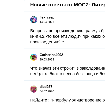
Новые ответы от MOGZ: Лите
Генгстер
14.04.2021
Вопросы по произведению: расмус-бр
книги.2.кто все эти люди? при каких 
произведении? с ​...
Catherina4002
29.03.2023
Что значат эти строки? в заколдован
нет! (а. а. блок о весна без конца и без
died267
04.07.2020
Найдите : гипербулу,олицетворение,