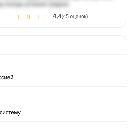
ушу всегда успокоит родина
4,4
(45 оценок)
сией...
истему...