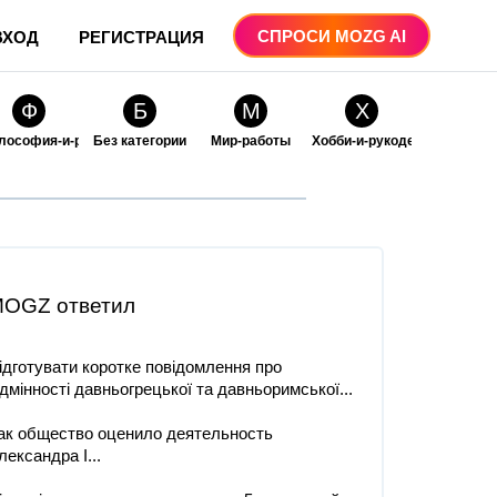
СПРОСИ MOZG AI
ВХОД
РЕГИСТРАЦИЯ
Ф
Б
М
Х
лософия-и-религия
Без категории
Мир-работы
Хобби-и-рукоделие
О
О
ые
бразование
Образование-и-коммуникации
OGZ ответил
ідготувати коротке повідомлення про
ідмінності давньогрецької та давньоримської...
ак общество оценило деятельность
лександра I...