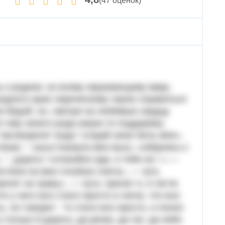
(47 оценок)
ь к родине, ко всему окружающему миру.
 родного края лирическому герою справиться
и бедой. он, смотря на любимые сердцу
ют ему своего рода какую-то поддержку,
 "заговорили" вода "«отдай свою боль мне»,
екая. ", высь"сказала мне высь: «обернись к
 ", дорога "«спокойно иди, я тебя не ! » —
згляни на мои голубые снега», — чуть
иляг на траву», — луга. прилег я, и легче
то у него все стало просто и легко, что все
ь. он говорит : "и стало все просто, и понял
только б дорога, да речка, да луг, да небо