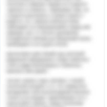
поэтична и образна. мцыри не стыдится
«кричать и плакать», переживая горе, не
стыдится рассказать о своем страхе и
радости. он с живым любопытством
наблюдает за открывающейся перед ним
природа. все, от легкого дуновения
полуденного ветерка до бушующей грозы,
пробуждает в его душе отклик.
кругом меня цвел божий сад; растений
радужный нарядхранил следы небесных
слез,и кудри виноградных лозвились,
красуясь меж дерев…
так мог сказать лишь человек с тонкой,
поэтичной натурой, и то, что лермонтов
вкладывает свои высокохудожественные
стихи в уста мцыри, характеризует его с
наилучшей стороны. перед читателем