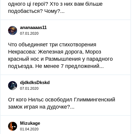
одного ці герої? Хто з них вам більше
подобається? Чому?​...
ananaaaas11
07.01.2020
Что объединяет три стихотворения
Некрасова: Железная дорога, Мороз
красный нос и Размышления у парадного
подъезда. Не менее 7 предложений...
djdkdksDkskd
07.01.2020
От кого Нильс освободил Глиммингенский
замок играя на дудочке?​...
Mizukage
01.04.2020