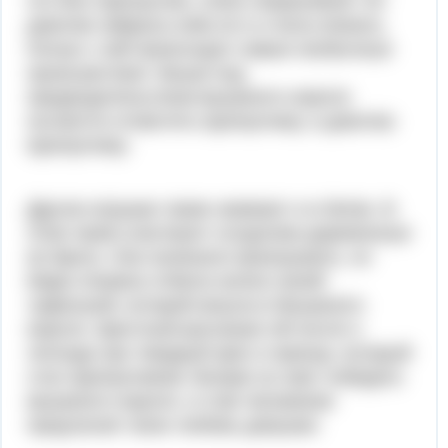
это был Щелкунчик, очень некрасивый. Но
девочке забрала себе его и стала опекать.
Ночью с ней происходят самые необычные
происшествия. Мыши под
предводительством мышиного короля
пытаются отомстить Щелкунчику, а девочка
Щелкунчику.
Другие игрушки также оживают и в битве. В
этом также участвуют солдатики деревянные
ее брата. Они начинали проигрывать, но
Мари отважно отбила натиск своей
туфелькой, которой кинула в Мышиного
короля. Крестный рассказал ей после о
легенде про твердый орех и принца, который
стал Щелкунчиком. Вскоре он смог победить
мышиного короля, и став человеком
предлагает свою любовь девушке.