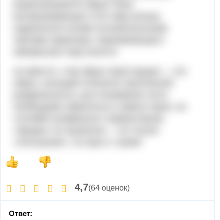
вырисовывается образ тонко
воспринимающего этот мир юноши,
наделенного всеми положительными
чертами характера, переживающего
прекрасную пору юности.
но вместе с тем образ героя мцыри — это
образ, носящий отпечаток трагической
раздвоенности. для понимания этого
необходимо обратиться к имени героя, не
случайно выбранного лермонтовым.
«мцыри» по-грузински — не только
«послушник», но еще и «чужак"
4,7
(64 оценок)
Ответ: