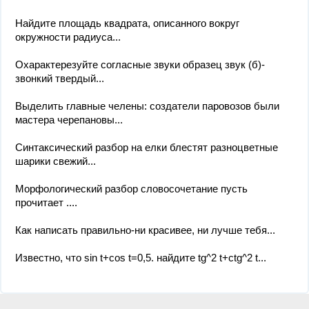
Найдите площадь квадрата, описанного вокруг
окружности радиуса...
Охарактерезуйте согласные звуки образец звук (б)-
звонкий твердый...
Выделить главные челены: создатели паровозов были
мастера черепановы...
Синтаксический разбор на елки блестят разноцветные
шарики свежий...
Морфологический разбор словосочетание пусть
прочитает ....
Как написать правильно-ни красивее, ни лучше тебя...
Известно, что sin t+cos t=0,5. найдите tg^2 t+ctg^2 t...