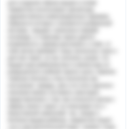
для создания образа мцыри в поэме
лермонтов использовал целый ряд
художественно-композиционных приемов,
первым из которых становится выбранный
им жанр. «мцыри» написана в форме
исповеди, и главному герою дается
возможность самому рассказать о себе. от
себя автор прибавит лишь несколько строк о
детстве героя. из них читатель узнает, что
мцыри еще ребенком был в монастырь из
разрушенного войной горного аула, перенес
тяжелую болезнь и был воспитан как
послушник. правда, уже и из этого краткого
описания можно составить некоторое
представление о том, как относится автор к
образу своего героя: он описывает его с
безусловной симпатией. так, говоря о
болезни мцыри-ребенка, лермонтов пишет:
«но в нем мучительный недуг / развил тогда