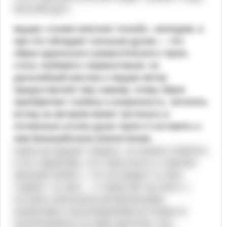
могучий дух».
мцыри «гоним неясною тоской», нелюдим, и
при это обладает сильным духом — это
образ идеального романтического героя,
столь любимого лермонтовым. но
дальнейший рассказ о мцыри автор
предоставляет ему самому. этому образ
приобретает глубину и искренность, читатель
вслед за автором может заглянуть в
потаенные уголки души героя и составить о
нем безошибочное впечатление.
каков же мцыри? первое, что можно отметить
в его характере, это страстность и горячее
желание жизни: « что за нужда? ты жил,
старик! / ты жил, – я также мог бы жить! ».
его речь наполнена риторическими
вопросами и восклицаниями (в поэме их
насчитывается не один десяток), она