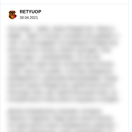
RETYUOP
30.04.2021
На улице – зима, скоро Рождество. Фриц и
Мари – брат и сестра, которые все думают о
том, что им подарят на праздник Рождества.
Им остается только строить догадки. Они
также ждут с нетерпением, что же им
подарит их крестный, который преотлично
чинит часы в их доме, а потому прекрасно
разбирается с разными механизмами. Когда
настал канун Рождества, детей впустили в
большую залу, где горела большая елка, на
которой было очень много игрушек и конфет.
Детям понравились игрушки, которые
немного надоели. Ведь дети непостоянны.
Но одна кукла очень понравилась девочке –