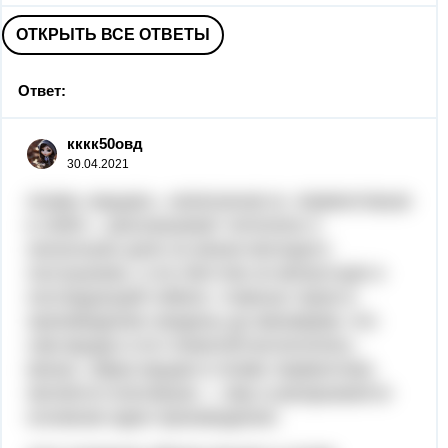
ОТКРЫТЬ ВСЕ ОТВЕТЫ
Ответ:
кккк50овд
30.04.2021
поэма «мцыри», написанная м. лермонтовым
в 1839 г., рассказывает читателю о
нескольких днях из жизни молодого
послушника, о его бегстве из монастыря и
последующей гибели. главные герои в
произведении сведены до минимума: это
сам мцыри и его пожилой воспитатель-
монах. образ мцыри в поэме лермонтова
является ключевым — ему и раскрывается
основная идея произведения.