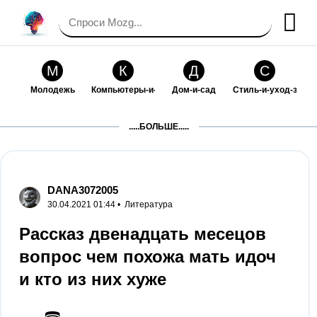
М
К
Д
С
Молодежь
Компьютеры-и-электроника
Дом-и-сад
Стиль-и-уход-за-со
П
Т
П
С
.....БОЛЬШЕ.....
Праздники-и-традиции
Транспорт
Путешествия
Семейная-жизнь
Ф
Б
М
Х
Философия-и-религия
Без категории
Мир-работы
Хобби-и-рукоделие
DANA3072005
30.04.2021 01:44 •
Литература
И
В
З
К
Искусство-и-развлечения
Взаимоотношения
Здоровье
Кулинария-и-госте
Рассказ двенадцать месецов
вопрос чем похожа мать идоч
Ф
П
О
О
Финансы-и-бизнес
Питомцы-и-животные
Образование
Образование-и-ком
и кто из них хуже