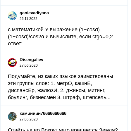
ganievadiyana
26.11.2022
с математикой У выражение (1−cosα)
(1+cosα)/cos2α и вычислите, если ctgα=0,2.
ответ:...
Disengaliev
27.06.2020
Подумайте, из каких языков заимствованы
эти группы слов: 1. метрО, кашнЕ,
диспансЕр, жалюзИ, 2. джинсы, митинг,
боулинг, бизнесмен 3. штраф, штепсель...
камиииии76666666666
27.06.2020
Отвёть на во Вокруг чего вращается Земля?