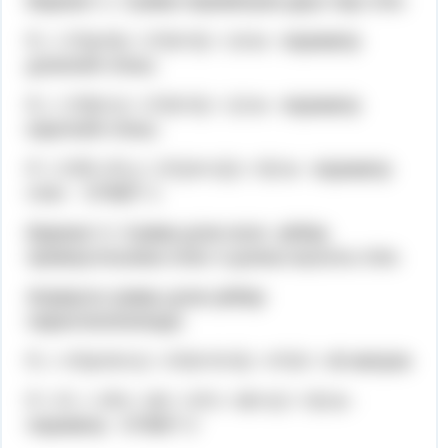
Вариант 1. Сумма периметров двух пар стен.
Р₁ = 2*(a+b) = 2*(4+3) = 14 м - периметр
длинной стены.
Р₂ = 2*(b+c) = 2*(3+3) = 12 м - периметр
короткой стены.
Р = 2*(Р₁+Р₂) = 2*(14+12) = 52 м - периметр
стен - ОТВЕТ 1
Вариант 2. Сумма длин всех рёбер
прямоугольника плюс 4 длины высоты стен.
Формула суммы длин рёбер
параллелепипеда:
P₁ = 4*(a+b+c) = 4*(4+3+3) = 4*10 = 40 метров
Р = Р₁ + 4*b = 40 + 4*3 = 40+12 = 52 м -
периметр - ОТВЕТ 2