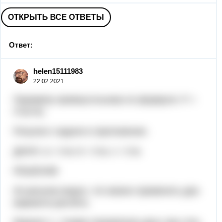
ОТКРЫТЬ ВСЕ ОТВЕТЫ
Ответ:
helen15111983
22.02.2021
Периметр прямоугольника по формуле: Р =
2*(a+b).
Рисунок к задаче в приложении.
ДАНО: a = 4 м, b = 3 м, c = 3 м.
РЕШЕНИЕ
Из рисунка видно, что можно применить два
варианта расчёта.