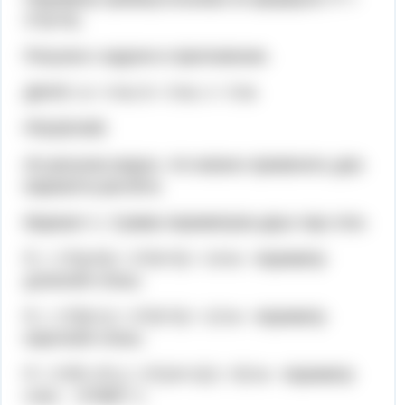
2*(a+b).
Рисунок к задаче в приложении.
ДАНО: a = 4 м, b = 3 м, c = 3 м.
РЕШЕНИЕ
Из рисунка видно, что можно применить два
варианта расчёта.
Вариант 1. Сумма периметров двух пар стен.
Р₁ = 2*(a+b) = 2*(4+3) = 14 м - периметр
длинной стены.
Р₂ = 2*(b+c) = 2*(3+3) = 12 м - периметр
короткой стены.
Р = 2*(Р₁+Р₂) = 2*(14+12) = 52 м - периметр
стен - ОТВЕТ 1