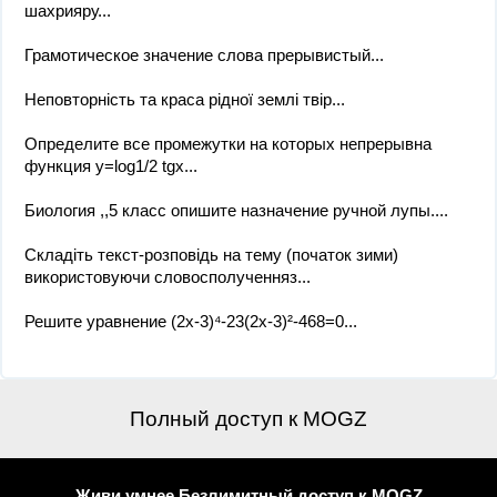
шахрияру...
Грамотическое значение слова прерывистый...
Неповторність та краса рідної землі твір...
Определите все промежутки на которых непрерывна
функция y=log1/2 tgx...
Биология ,,5 класс опишите назначение ручной лупы....
Складіть текст-розповідь на тему (початок зими)
використовуючи словосполученняз...
Решите уравнение (2x-3)⁴-23(2x-3)²-468=0...
Полный доступ к MOGZ
Живи умнее Безлимитный доступ к MOGZ