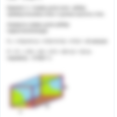
Вариант 2. Сумма длин всех рёбер
прямоугольника плюс 4 длины высоты стен.
Формула суммы длин рёбер
параллелепипеда:
P₁ = 4*(a+b+c) = 4*(4+3+3) = 4*10 = 40 метров
Р = Р₁ + 4*b = 40 + 4*3 = 40+12 = 52 м -
периметр - ОТВЕТ 2