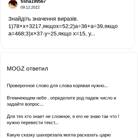
tisha199567
09.12.2022
Знайдіть значення виразів.
1)78×х+3217,якщох=52;2)а÷36+а÷39,якщо
а=468;3)х×37-у÷25,якщо х=15, у...
MOGZ ответил
Проверочное слово для слова корявая нужно...
Втемнеющем небе . определите род падеж число и
задайте вопрос...
Для тех кто знает не сложное, я его не знаю так что !
нужно перевести текст...
Какую сказку шахерезала могла расказать царю