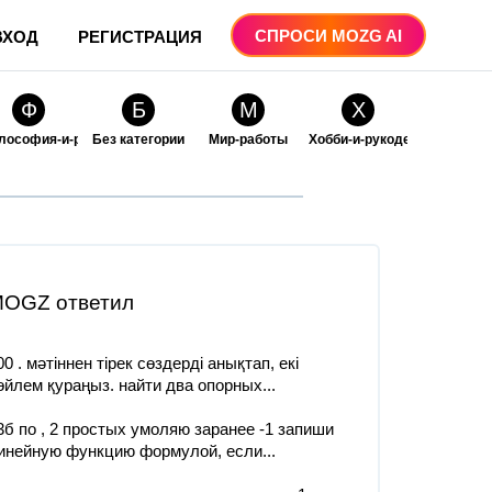
СПРОСИ MOZG AI
ВХОД
РЕГИСТРАЦИЯ
Ф
Б
М
Х
лософия-и-религия
Без категории
Мир-работы
Хобби-и-рукоделие
О
О
ые
бразование
Образование-и-коммуникации
OGZ ответил
00 . мәтіннен тірек сөздерді анықтап, екі
өйлем қураңыз. найти два опорных...
3б по , 2 простых умоляю заранее -1 запиши
инейную функцию формулой, если...