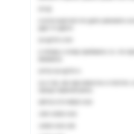
(а+g)
а если ещё всё это дело умножить на 
друг от друга:
(a+g)*t2=s km
а теперь к этому прибавить то, что пр
формулу:
(a*t1)+(a+g)*t2=s
ну а так, как нам известно s=416 km, 
проще пареной репы:
(68*2)+(72+68)t2=416
136+140t2=416
140t2=416-136