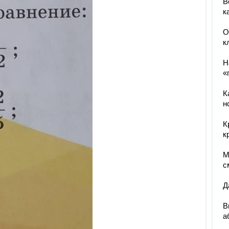
В
к
О
к
Н
«
К
н
К
кр
М
с
Д
В
а