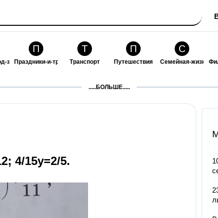
П
Т
П
С
од-за-собой
Праздники-и-традиции
Транспорт
Путешествия
Семейная-жизнь
Фи
З
К
Ф
П
.....БОЛЬШЕ.....
ошения
Здоровье
Кулинария-и-гостеприимство
Финансы-и-бизнес
Питомцы-и-животн
О
M
 4/15у=2/5. ​
1
с
2
л