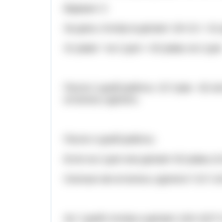
Вариант 2:
За день столяр м делают 18+13 = 31
31 рама * на 2 дня = 62 рамы за 2 дн
После 2 дней работы: 217 рам - 62 и
осталось сделать.
После 4 дней работы:
Если за 2 дня они делают 62 рамы (ст
Сколько им осталось сделать? 217-1
За 7 дней столяр и делают (18+13)*7