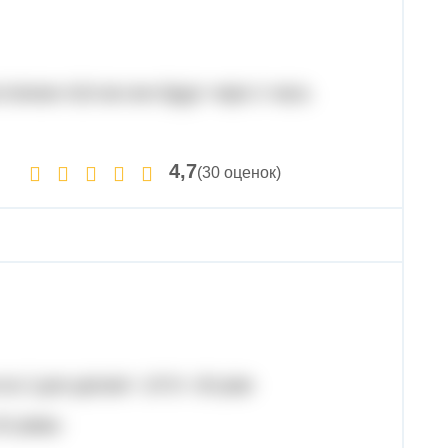
тоянии 416 км они будут чере 2 часа.
4,7
(30 оценок)
за 2 дня делает: 13*2= 26 рам
62 рамы