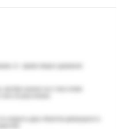
узовик, t2 - время общего движения
е, автобус выехал на 2 часа позже
т него не расстоянии:
что скорость двух объектов движущихся в
оростей: