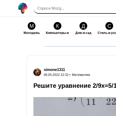
М
К
Д
С
Молодежь
Компьютеры-и-электроника
Дом-и-сад
Стиль-и-ух
И
В
Искусство-и-развлечения
Взаимоотн
simone1311
06.05.2022 22:32 •
Математика
Решите уравнение 2/9х=5/12;