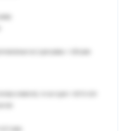
 раму
я
зготовленые за 2 дня рамы = 155 рам
оляр и вместе), то за 4 дня = 62*2=124
24=93
=217 рам.