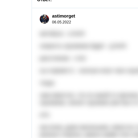
astimorget
06.05.2022
автобуса - a km/h
скорость грузовика будет - g km/h
расстояние - s km
ну и время t1 - сколько ехал часо гр
тогда:
нам известно, что по какой-то причин
грузовика, значит грузовик уже был о
а*t1
как всем, даже маленьким, известно 
разные стороны, равна сумме этих ск