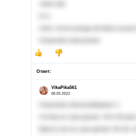
140t2=280
t2=2
ответ: после выезда автобуса на расс
Пошаговое объяснение:
Ответ:
VikaPika561
06.05.2022
Пошаговое объясненВариант 1:
Столяр за 2 дня делает: 18*2=36 рам 
Вместе они за 2 дня делают 36+26= 