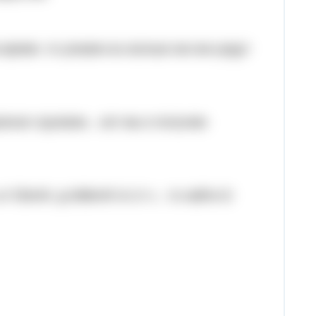
время, то узнаем на сколько км они уедут
оехал грузовик... вот мы и получим
a=72km/h, g=68km/h t1=2 ч... то найти t2