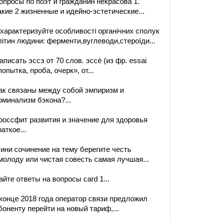
опросы по поэт и гражданин некрасова 1.
акие 2 жизненные и идейно-эстетические...
характеризуйте особливості органічних сполук
літин людини: ферменти,вуглеводи,стероїди...
аписать эссэ от 70 слов. эссе́ (из фр. essai
попытка, проба, очерк», от...
ак связаны между собой эмпиризм и
оминализм бэкона?...
россфит развития и значение для здоровья
аткое​...
ини сочинение на тему берегите честь
молоду или чистая совесть самая лучшая...
айте ответы на вопросы card 1...
конце 2018 годa оператор связи предложил
боненту перейти на новый тариф,...