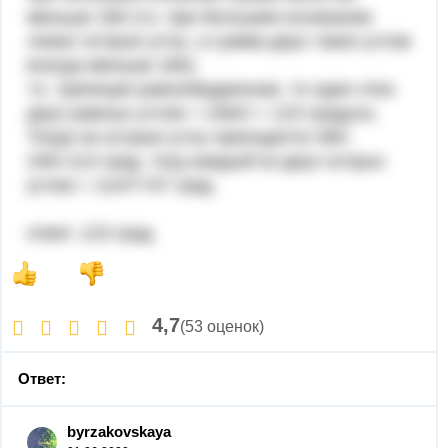
меньше 180 (т.к. при большем основании
лежат острые углы, а сумма двух таких углов
всегда меньше 180).
т.к. трапеция равнобедренная, то один этих
двух равных углов = 246/2 = 123 градуса.
Тогда на острые углы приходится 360-
246=114 град, тогд каждый из двух острых
углов = 114/7=57 град
ответ. 123 град
4,7
(53 оценок)
Ответ:
byrzakovskaya