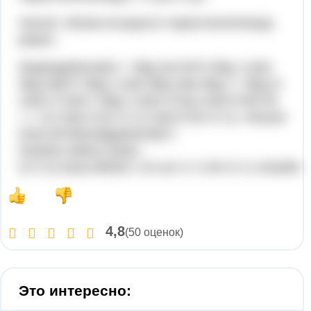
Значит, объем исходного параллелепипеда
равен:
\begin{gathered}V = \Big (4a^2b^5 \Big ) \cdot
\Big (3ab^2 \Big ) \cdot \Big (2ab \Big ) = \Big (4
\cdot 3 \cdot 2 \Big ) \cdot a^2aa \cdot b^5b^2b
= = 24 \cdot a^{2+1+1} \cdot b^{5+2+1} =\boxed
{24a^4b^8}\end{gathered}V=
(4a2b5)⋅(3ab2)⋅(2ab)=
(4⋅3⋅2)⋅a2aa⋅b5b2b==24⋅a2+1+1⋅b5+2+1=24a4b8
4,8
(50 оценок)
Это интересно: