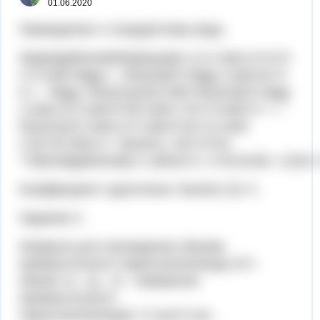
01.06.2020
Приведение к стандартному виду:
\begin{gathered}\displaystyle 2,\!1 \cdot a^2 b^2
c^4 \cdot \bigg ( - 1\frac{3}{7} \bigg ) \cdot bc^3
d = - \bigg ( \frac{21}{10} \cdot \frac{10}{7} \bigg
) \cdot a^2 \cdot b^2b \cdot c^4c^3 \cdot d = = -
\frac{21}{7} \cdot a^2 \cdot b^{2+1} \cdot
c^{4+3} \cdot d = \boxed {- 3a^2 b^3c
^7d}\end{gathered}2,1⋅a2b2c4⋅(−173)⋅bc3d=−(102
Коэффициент одночлена: \boxed {-3}−3 .
Задание 2.
Формула для нахождения объема
прямоугольного параллелепипеда (VV -
объем; xx , yy , zz - измерения
прямоугольного
параллелепипеда): V=xyzV=xyz .