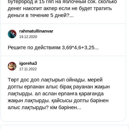
бутерброд и 15 гяп на яблочный сок. сколько
денег накопит акпер если не будет тратить
деньги в течение 5 дней?...
rahmatullinanvar
19.12.2020
Решите по действиям 3,69*4,6+3,25...
igoreha3
17.11.2022
Төрт дос доп лақтырып ойнады. мерей
допты ерланан алыс бірақ рауанан жақын
лақтырды. ал аслан ерланға қарағанда
жақын лақтырды. қайсысы допты бəрінен
алыс лақтырды? кім бəрінен...