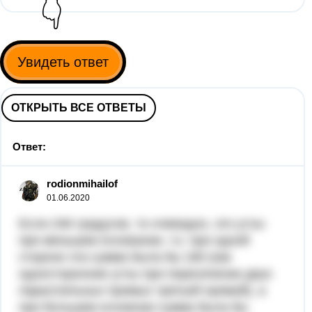
👇
Увидеть ответ
ОТКРЫТЬ ВСЕ ОТВЕТЫ
Ответ:
rodionmihailof
01.06.2020
Если 246 градусов, то очевидно, это углы
при меньшем основании, т.к. при одной
стороне эта сумма была бы 180 (как
односторонние углы при пересечении двух
параллельных прямых третьей прямой), а
при большем основнии сумма была бы