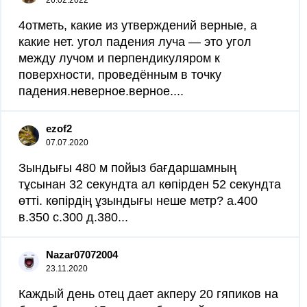
26.02.2022
4отметь, какие из утверждений верные, а
какие нет. угол падения луча — это угол
между лучом и перпендикуляром к
поверхности, проведённым в точку
падения.неверное.верное....
ezof2
07.07.2020
Зындығы 480 м пойыз бағдаршамның
тұсынан 32 секундта ал көпірден 52 секундта
өтті. көпірдің ұзындығы неше метр? а.400
в.350 с.300 д.380...
Nazar07072004
23.11.2020
Каждый день отец дает акперу 20 гяпиков на