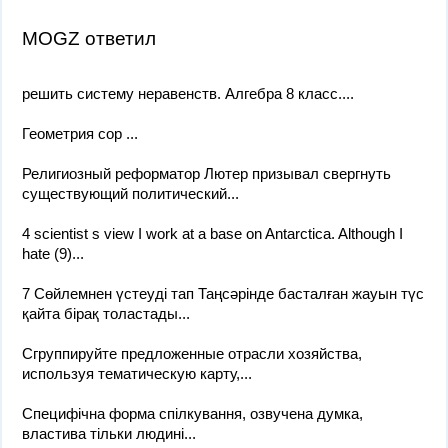
MOGZ ответил
решить систему неравенств. Алгебра 8 класс....
Геометрия сор ​...
Религиозный реформатор Лютер призывал свергнуть
существующий политический...
4 scientist s view I work at a base on Antarctica. Although I
hate (9)...
7 Сөйлемнен үстеуді тап Таңсәрінде басталған жауын түс
қайта бірақ толастады...
Сгруппируйте предложенные отрасли хозяйства,
используя тематическую карту,...
Специфічна форма спілкування, озвучена думка,
властива тільки людині​...