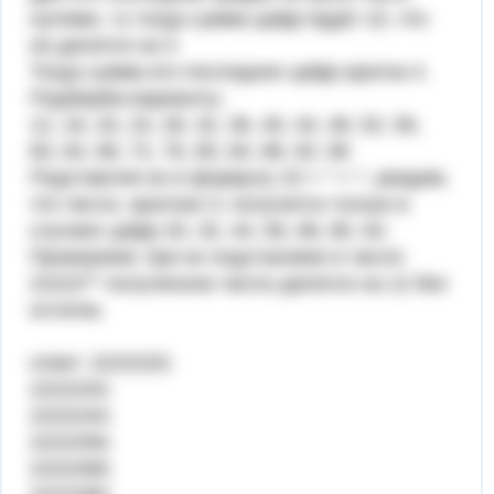
нулями, т.к тогда сумма цифр будет 10, что
не делится на 3
Тогда сумма его последних цифр кратна 4.
Подберём варианты:
12, 16, 20, 24, 28, 32, 36, 40, 44, 48, 52, 56,
60, 64, 68, 72, 76, 80, 84, 88, 92, 96
Подставляя их в формулу 10 + * + *, увидим,
что число, кратное 3, получится только в
случаях цифр 20, 32, 44, 56, 68, 80, 92.
Проверяем: при их подстановке в число
22222** полученное число делится на 12 без
остатка.
ответ: 2222220;
2222232;
2222244;
2222256;
2222268;