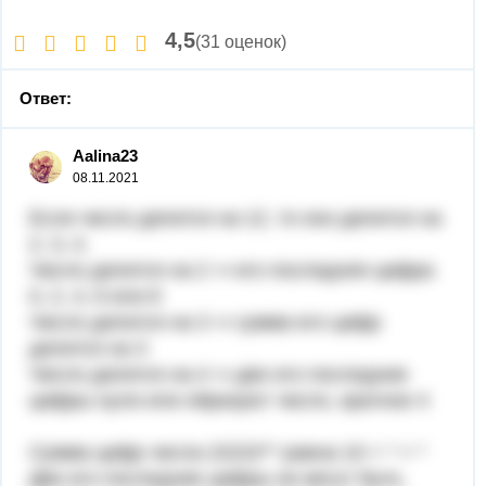
4,5
(31 оценок)
Ответ:
Aalina23
08.11.2021
Если число делится на 12, то оно делится на
2, 3, 4.
Число делится на 2 ⇒ его последняя цифра
0, 2, 4, 6 или 8
Число делится на 3 ⇒ сумма его цифр
делится на 3
Число делится на 4 ⇒ две его последние
цифры нули или образуют число, кратное 4
Сумма цифр числа 22222** равна 10 + * + *
Две его последние цифры не могут быть