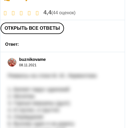
4,4
(44 оценок)
ОТКРЫТЬ ВСЕ ОТВЕТЫ
Ответ:
buznikovame
08.11.2021
Романсы на стихи М. Ю. Лермонтова
1. Белеет парус одинокий
2. Молитва
3. Горные вершины (дуэт)
4. И скучно, и грустно
5. Оправдание
6. Выхожу один я на дорогу