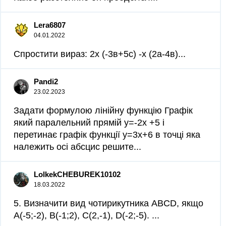
Lera6807
04.01.2022
Спростити вираз: 2х (-3в+5с) -х (2а-4в)​...
Pandi2
23.02.2023
Задати формулою лінійну функцію Графік
який паралельний прямій у=-2х +5 і
перетинає графік функції у=3х+6 в точці яка
належить осі абсцис решите...
LolkekCHEBUREK10102
18.03.2022
5. Визначити вид чотирикутника ABCD, якщо
А(-5;-2), B(-1;2), С(2,-1), D(-2;-5). ​...