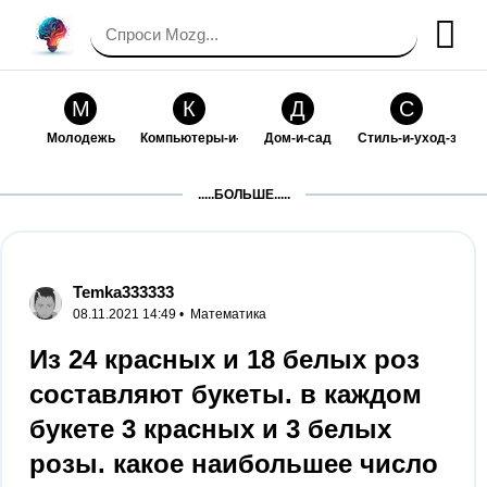
М
К
Д
С
Молодежь
Компьютеры-и-электроника
Дом-и-сад
Стиль-и-уход-за-со
П
Т
П
С
.....БОЛЬШЕ.....
Праздники-и-традиции
Транспорт
Путешествия
Семейная-жизнь
Ф
Б
М
Х
Философия-и-религия
Без категории
Мир-работы
Хобби-и-рукоделие
Temka333333
08.11.2021 14:49 •
Математика
И
В
З
К
Искусство-и-развлечения
Взаимоотношения
Здоровье
Кулинария-и-госте
Из 24 красных и 18 белых роз
составляют букеты. в каждом
Ф
П
О
О
Финансы-и-бизнес
Питомцы-и-животные
Образование
Образование-и-ком
букете 3 красных и 3 белых
розы. какое наибольшее число