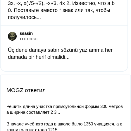
3x, -x, x(√5-√2), -x√3, 4x 2. Известно, что a b
0. Поставьте вместо * знак или так, чтобы
получилось...
ssasin
11.01.2020
Üç dene danaya sabır sözünü yaz amma her
damada bir herif olmalidi​...
MOGZ ответил
Решить длина участка прямоугольной формы 300 метров
а ширина составляет 2 3...
Вначале учебного года в школе было 1350 учащихся, а к
концу года их стало 1215....