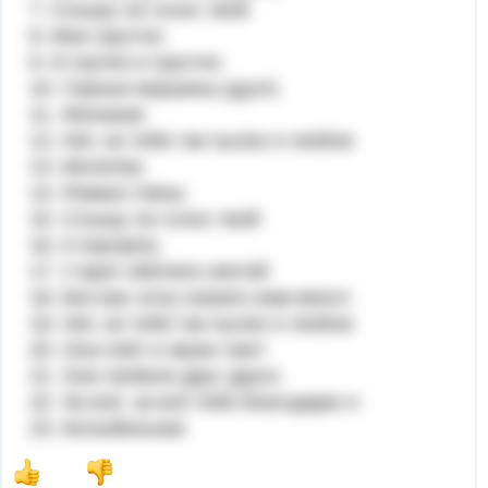
7. Слышу ли голос твой
8. Мне грустно
9. И скучно и грустно
10. Горные вершины (дуэт)
11. Желание
12. Нет, не тебя так пылко я люблю
13. Молитва
14. Романс Нины
15. Слышу ли голос твой
16. К портрету
17. У врат обители святой
18. Без вас хочу сказать вам много
19. Нет, не тебя так пылко я люблю
20. Она поёт и звуки тают
21. Они любили друг друга
22. За всё, за всё тебя благодарю я
23. Колыбельная