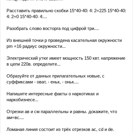
Расставить правильно скобки 15*40-40: 4: 2=225 15*40-40:
4: 2=0 15*40-40: 4:...
Разобрать слово восторга под цифрой три....
Из внешней точки p проведена касательная окружности
pm =16 радиус окружности...
Электрический утюг имеет мощность 150 квт. напряжение
в цепи 220в. определите...
Образуйте от данных прилагательных новые, с
суффиксами - оват, - еньк, - оньк....
Напишите интересные факты о наркотиках и
наркобизнесе...
Отрезки ав и см параллельны и равны. докажите, что
ам=вс....
Ломаная линия состоит из трёх отрезков ас, сd и de.