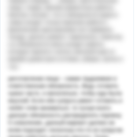
первую очередь — уборка, приготовление
пищи, стирка, мелкие ремонтные работы.
Многие считают, что в обязанности мужа в
семье входит только мужская работа с
физическим приложением сил (забивать
гвозди, делать ремонт, переносить тяжести),
а в обязанности жены входит работа,
которую принято считать женской ещё со
времен домостроя (готовка, уборка, шитье и
т.д.)
риготовление пищи – самая трудоемкая и
ответственная обязанность. Ведь готовить
нужно часто, и желательно, чтобы еда была
вкусной. Если оба супруга умеют готовить и
любят этим заниматься, то лучше всего
данную обязанность распределить поровну.
К сожалению, данный вариант далеко не
всем подходит, поскольку кто-то из супругов