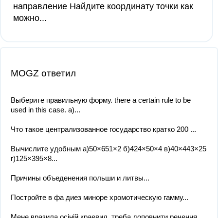
направление Найдите координату точки как
можно...
MOGZ ответил
Выберите правильную форму. there a certain rule to be
used in this case. a)...
Что такое централизованное государство кратко 200 ​...
Вычислите удобным а)50×651×2 б)424×50×4 в)40×443×25
г)125×395×8...
Причины объеденения польши и литвы​...
Постройте в фа диез миноре хромотическую гамму...
Мене вразила осіній краевид. треба доповнити речення ,