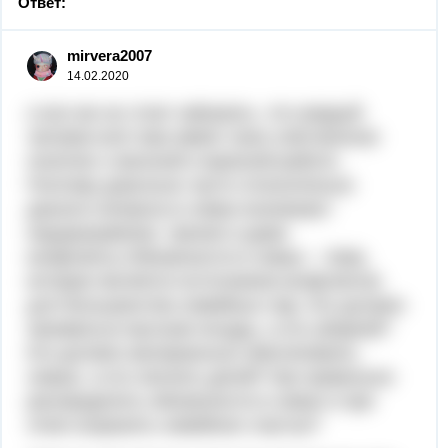
Ответ:
mirvera2007
14.02.2020
о все же не стоит забывать, что каждый
человек всё-таки имеет свое собственное
понятие о женской и мужской работе.
Поэтому довольно часто относительно
данного вопроса в семье возникают
недоразумения, трения и даже
конфликты.Обязанности в семье – тема,
которая является источником конфликтов
для большинства семейных пар. Кто должен
заниматься мытьем посуды, а кто уборкой?
Кто должен материально обеспечивать
семью, а кто нянчить детей? Как правильно
распределить обязанности в семье и при
этом сохранить семейное счастье?