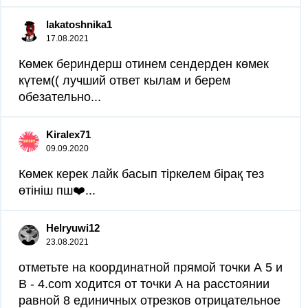
lakatoshnika1
17.08.2021
Көмек бериндерш отинем сендерден көмек
күтем(( лучший ответ кылам и берем
обезательно​...
Kiralex71
09.09.2020
Көмек керек лайк басып тіркелем бірақ тез
өтініш пш❤️​...
Helryuwi12
23.08.2021
отметьте на координатной прямой точки А 5 и
B - 4.com ходится от точки А на расстоянии
равной 8 единичных отрезков отрицательное