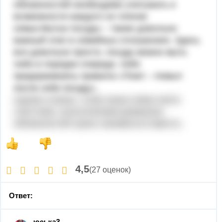
обязанностей необходимо учитывать и
возможности каждого из членов
семьи.Мытье посуды – также довольно
важный этап в семейных отношениях. Здесь
все довольно просто, посуду можно мыть
либо в порядке очереди, либо
придерживаясь правила «Поел – помыл
после себя посуду».
Одним словом, чтобы ваша семья жила
счастливо, выполнением домашних
обязанностей нужно заниматься вместе..
4,5
(27 оценок)
Ответ:
юська3