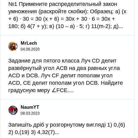
№1 Примените распределительный закон
умножения (раскройте скобки): Образец: а) (x
+ 6) ∙ 30 = 30 (x + 6) = 30x + 30 ∙ 6 = 30x +
180; б) 4(7 + y); в) (10 – а) ∙ 5; г) 11(m-2); д)...
MrLech
04.06.2020
Задание для пятого класса Луч СD делит
развёрнутый угол AСB на два равных угла
ACD и DCB. Луч CF делит пополам угол
ACD, CE делит пополам угол DCB. Найдите
градусную меру ∠FCE....
NaumYT
08.03.2023
Запишіть дріб у розгорнутому вигляді 1) 0,(6)
2) 0,(19) 3) 4,32(7)...