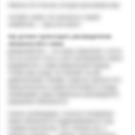
Именно об этом мы сегодня расскажем вам.
Читайте также: Кто является главой
семейства — муж или жена?
Как должно происходить распределение
обязанностей в семье
Домашний быт – это вещь серьезная, и если
вы не хотите стать у него заложником, нужно
разработать к нему правильный подход.
Чтобы ваш супруг не смотрел на вас
удивленными глазами, когда вы просите его
пропылесосить в доме или вымыть посуду,
необходимо сразу правильно распределить
домашние обязанности.
Начать необходимо с полного понимания,
какие обязанности подразумеваются под
совместным бытом. Это, конечно же, в