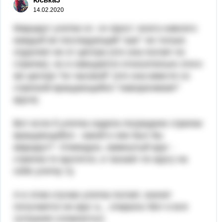
14.02.2020
Маршрут улитки оч оч прост: всего-навсего
каждый ее последующий "шаг" не только
отдаляет ее от центра (это она ползет по
стрелке), но и смещается относительно этого
же центра "по часовой" (это она вместе со
стрелкой вращающейся "наворачивает"
круги)
Вот если б улитка сидела посредине стрелки
вращающейся - какой е нее был бы
маршрут? Очевидно, замкнутый круг -
стрелка-то крутится, и таскает по кругу на
себе улитку ту.
А в этом случае улитка ползет, значит
получается не круг а... спираль! Вот и вся
тутошняя сложность!)