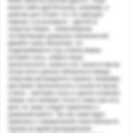
может работать дольше другого. Тогда
можно найти другой выход, например, в
рабочие дни готовит тот, кто приходит
первым, а на выходных – другой из
супругов.Уборка – немаловажная
составляющая домашних обязанностей.
Давайте сразу обозначим, что
подразумевается под словом уборка:
вытереть пыль, собрать вещи,
пропылесосить, вымыть пол, вынести мусор.
Лучше всего данные обязанности между
супругами распределять поровну. Например,
муж может пропылесосить и вынести мусор,
а жена – протереть пыль и сделать влажную
уборку, или наоборот. Если в семье уже есть
дети, их также следует привлекать к
домашней работе. Так они также будут
привыкать к определенной ответственности.
Однако во время распределения