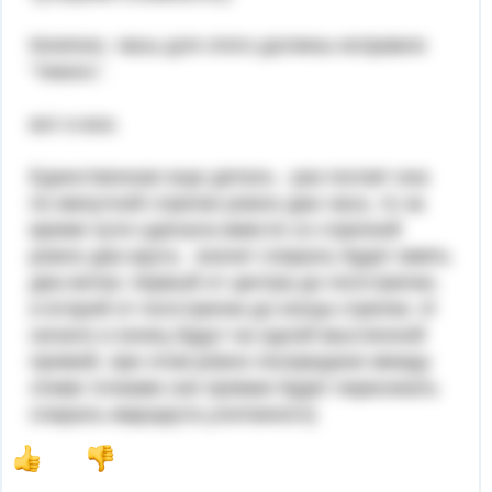
Конечно, часы для этого должны исправно
"тикать".
вот и все.
Единственная еще деталь - раз ползет она
по минутной стрелке ровно два часа, то за
время пути сделала вместе со стрелкой
ровно два круга, значит спираль будет иметь
два витка: первый от центра до полстрелки,
и второй от полстрелки до конца стрелки. И
начало и конец будут на одной мысленной
прямой, при этом ровно посередине между
этими точками сия прямая будет пересекать
спираль маршрута улиткиного)