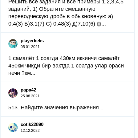
Решить все задания и все примеры 1,2,3,4,5
заданий, 1) Обратите смешанную
переводческую дробь в обыкновеную а)
0,4(3) Б)3,1(7) С) 0,48(3) д)7,10(6) ф...
playerkeks
05.01.2021
1 самалёт 1 соатда 430км иккинчи самалёт
450км чикди бир вактда 1 соатда улар ораси
нечи ?км...
papa42
25.08.2021
513. Найдите значения выражения...
cotik22890
12.12.2022