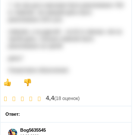
7. За три дні в магазині було реалізовано 760
кг лимонів. За перший день було
реалізовано 25% усіх
лимонів, а за другий – на 62 кг менше, ніж за
третій день. Скільки лимонів було
реалізовано за третій
день?
Пошаговое объяснение:
4,4
(18 оценок)
Ответ:
Bog5635545