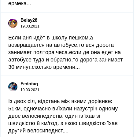
ермека...
Belay28
19.03.2021
Если аня идёт в школу пешком,а
возвращается на автобусе,то вся дорога
занимает полтора чеса.если де она едет на
автобусе туда и обратно,то дорога занимает
30 минут.сколько времени...
Fedotaq
19.03.2021
Із двох сіл, відстань між якими дорівнює
51км, одночасно виїхали назустріч одному
двоє велосипедистів. один із їхав зі
швидкістю 8 км/год. з якою швидкістю їхав
другий велосипедист,...