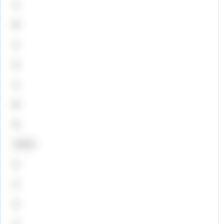
1
8
1
2
1
8
5



