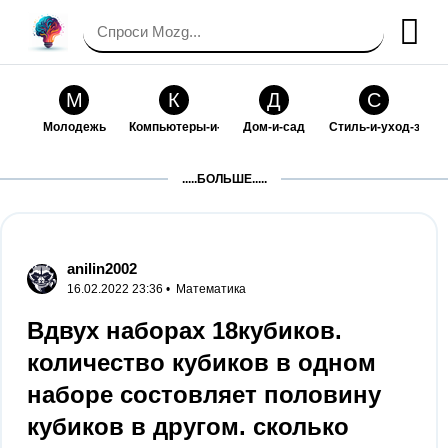
М
К
Д
С
Молодежь
Компьютеры-и-электроника
Дом-и-сад
Стиль-и-уход-за-со
П
Т
П
С
.....БОЛЬШЕ.....
Праздники-и-традиции
Транспорт
Путешествия
Семейная-жизнь
Ф
Б
М
Х
Философия-и-религия
Без категории
Мир-работы
Хобби-и-рукоделие
anilin2002
16.02.2022 23:36 •
Математика
И
В
З
К
Искусство-и-развлечения
Взаимоотношения
Здоровье
Кулинария-и-госте
Вдвух наборах 18кубиков.
количество кубиков в одном
Ф
П
О
О
Финансы-и-бизнес
Питомцы-и-животные
Образование
Образование-и-ком
наборе состовляет половину
кубиков в другом. сколько