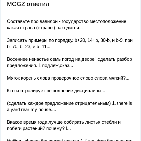
MOGZ ответил
Составьте про вавилон - государство местоположение
какая страна (страны) находится...
Записать примеры по порядку. b+20, 14+b, 80-b, и b-9, при
b=70, b=23, и b=11....
Восеннее ненастье семь погод на дворе⁴ сделать разбор
предложения. 1 подлеж,сказ...
Мягок корень слова проверочное слово слова мягкий?...
Кто контролирует выполнение дисциплины...
(сделать каждое предложение отрицательным) 1. there is
a yard rear my house....
Вкакое время года лучше собирать листья,стебли и
побеги растений? почему? !...
Writing i choose the correct answer 1 if you drop the vase my