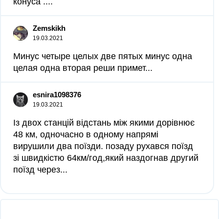
конуса ....
Zemskikh
19.03.2021
Минус четыре целых две пятых минус одна
целая одна вторая реши примет...
esnira1098376
19.03.2021
Із двох станцій відстань між якими дорівнює
48 км, одночасно в одному напрямі
вирушили два поїзди. позаду рухався поїзд
зі швидкістю 64км/год,який наздогнав другий
поїзд через...