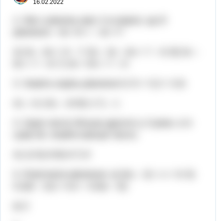
16.02.2022
2. Яке з рівнянь має ті ж корені, що й
рівняння – 6х +9 = – 3х +7:
А) 3х – 6х = 9 – 7; Б) – 3х – 6х = 7 – 9; В) 3х –
6х = 7 – 9; Г) 3х + 6х = 7 – 9
3. Укажіть корінь рівняння 0,7х + 0,2 = 0,9.
А) – 0,1 Б) – 10 В) 1 Г) – 1
4. Одне число більше другого у 3 рази, а їх
сума 36. Знайти менше число.
А) 12 Б) 8 В) 6 Г) 9
5. Розв’язати рівняння: а) 5(х – 3) = х + 9; б)
0,2(8 – 2х) = 6,4 – 0,5(х – 8);
в) 2