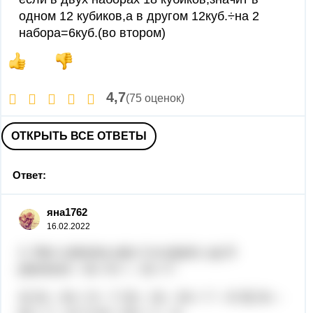
одном 12 кубиков,а в другом 12куб.÷на 2
набора=6куб.(во втором)
4,7
(75 оценок)
ОТКРЫТЬ ВСЕ ОТВЕТЫ
Ответ:
яна1762
16.02.2022
2. Яке з рівнянь має ті ж корені, що й
рівняння – 6х +9 = – 3х +7:
А) 3х – 6х = 9 – 7; Б) – 3х – 6х = 7 – 9; В) 3х –