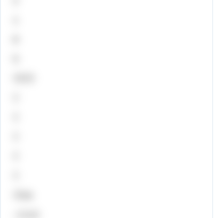
2
1
8
5






хх
; г) 4,2