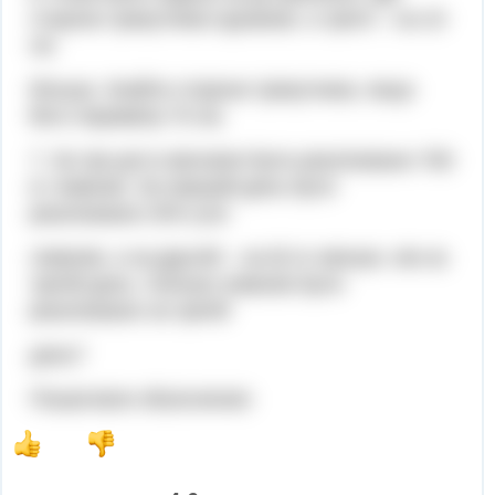
сторони трикутника однакові, а третя – на 10
см
більша. Знайти сторони трикутника, якщо
його периметр 70 см.
7. За три дні в магазині було реалізовано 760
кг лимонів. За перший день було
реалізовано 25% усіх
лимонів, а за другий – на 62 кг менше, ніж за
третій день. Скільки лимонів було
реалізовано за третій
день?
Пошаговое объяснение: