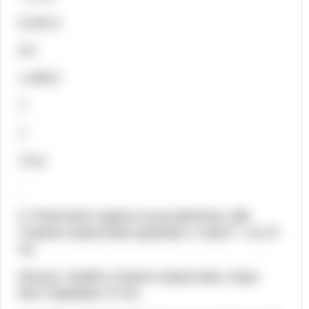
9,232,3
8,0
1,408,5


хх
.
6. Розв’язати задачу за до рівняння. Дві
сторони трикутника однакові, а третя – на 10
см
більша. Знайти сторони трикутника, якщо
його периметр 70 см.