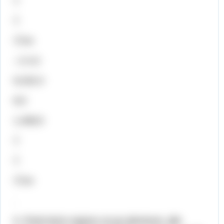


хх
; г) 4,2
9,232,3
8,0
1,408,5


хх
.
6. Розв’язати задачу за до рівняння. Дві