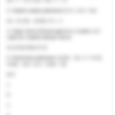
6х = 7 – 9; Г) 3х + 6х = 7 – 9
3. Укажіть корінь рівняння 0,7х + 0,2 = 0,9.
А) – 0,1 Б) – 10 В) 1 Г) – 1
4. Одне число більше другого у 3 рази, а їх
сума 36. Знайти менше число.
А) 12 Б) 8 В) 6 Г) 9
5. Розв’язати рівняння: а) 5(х – 3) = х + 9; б)
0,2(8 – 2х) = 6,4 – 0,5(х – 8);
в) 2
1
8
1