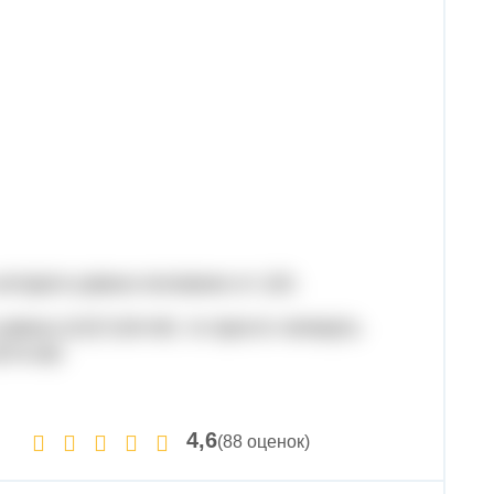
которого равна половине от 120.
вна (1/2)*120=60, то просто четверть
0*4=80.
4,6
(88 оценок)