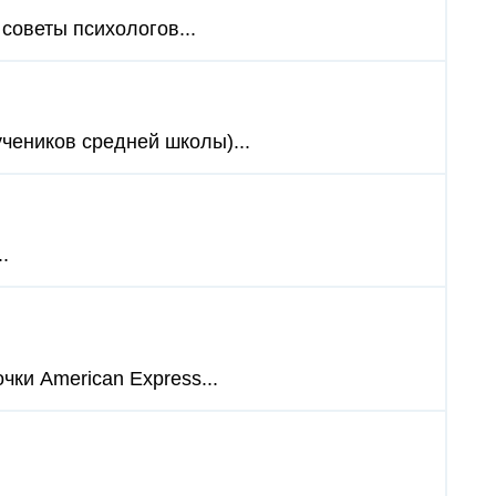
 советы психологов...
учеников средней школы)...
.
ки American Express...