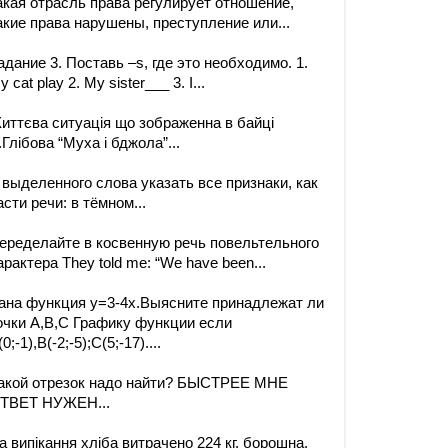
акая отрасль права регулирует отношение,
акие права нарушены, преступление или...
адание 3. Поставь –s, где это необходимо. 1.
y cat play 2. My sister___ 3. I...
иттєва ситуація що зображенна в байці
.Глібова “Муха і бджола”...
 выделенного слова указать все признаки, как
асти речи: в тёмном...
еределайте в косвенную речь повельтельного
арактера They told me: “We have been...
ана функция y=3-4x.Выясните принадлежат ли
очки A,B,C Графику функции если
0;-1),B(-2;-5);C(5;-17)....
акой отрезок надо найти? БЫСТРЕЕ МНЕ
ТВЕТ НУЖЕН...
а випікання хліба витрачено 224 кг. борошна.