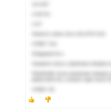
11х=627
х=627/11
х=57
Разность чисел 10х-х=9х=9*57=513
ОТВЕТ: 513
5/Задание № 1:
Назовите число, утроенная четверть 
РЕШЕНИЕ: Если утроенная четверть ра
равна 60/3=20, а значит само число 2
ОТВЕТ: 80