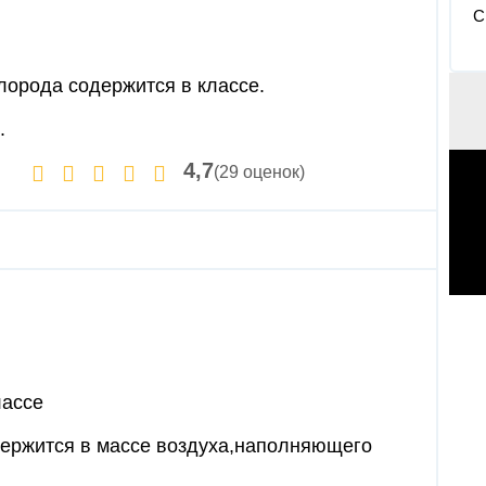
С
ислорода содержится в классе.
.
4,7
(29 оценок)
лассе
держится в массе воздуха,наполняющего