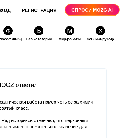
СПРОСИ MOZG AI
ВХОД
РЕГИСТРАЦИЯ
Ф
Б
М
Х
лософия-и-религия
Без категории
Мир-работы
Хобби-и-рукоделие
О
О
ые
бразование
Образование-и-коммуникации
OGZ ответил
рактическая работа номер четыре за химии
евятый класс​...
) Ряд историков отмечают, что церковный
аскол имел положительное значение для...