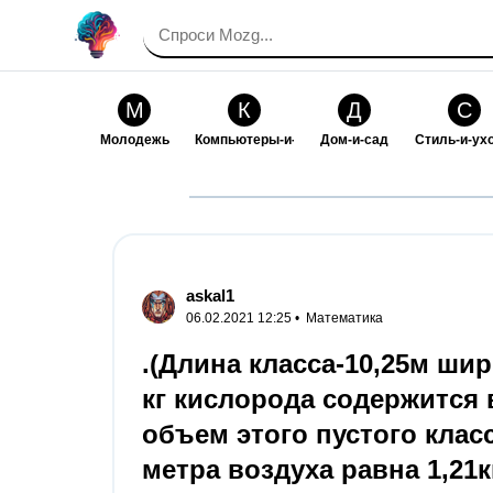
М
К
Д
С
Молодежь
Компьютеры-и-электроника
Дом-и-сад
Стиль-и-ух
И
В
Искусство-и-развлечения
Взаимоотн
askal1
06.02.2021 12:25 •
Математика
.(Длина класса-10,25м ши
кг кислорода содержится
объем этого пустого класс
метра воздуха равна 1,21к