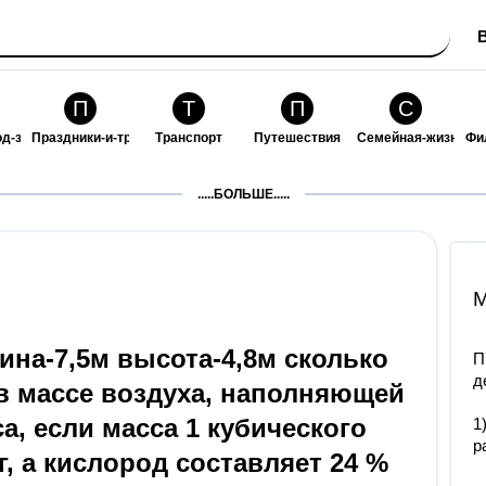
П
Т
П
С
од-за-собой
Праздники-и-традиции
Транспорт
Путешествия
Семейная-жизнь
Фи
З
К
Ф
П
.....БОЛЬШЕ.....
ошения
Здоровье
Кулинария-и-гостеприимство
Финансы-и-бизнес
Питомцы-и-животн
О
M
рина-7,5м высота-4,8м сколько
П
д
 в массе воздуха, наполняющей
а, если масса 1 кубического
1
р
г, а кислород составляет 24 %