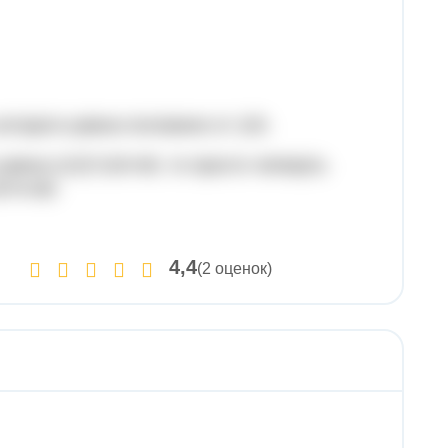
которого равна половине от 120.
вна (1/2)*120=60, то просто четверть
0*4=80.
4,4
(2 оценок)