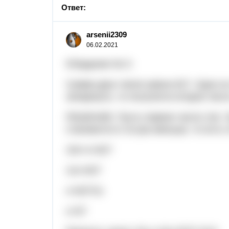
Ответ:
arsenii2309
06.02.2021
5/Задание № 3:
Сумма двух чисел равна 627. Одно из
зачеркнуть, то получится второе числ
РЕШЕНИЕ: Пусть первое число 10х. 
становится в 10 раз меньше, то есть 
10х+х=627
11х=627
х=627/11
х=57