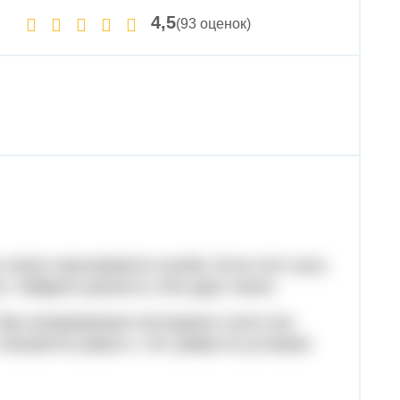
4,5
(93 оценок)
 чисел оканчивается нулём. Если этот нуль
о. Найдите разность этих двух чисел.
При зачеркивании последнего нуля оно
становится равно х. Их сумма по условию: