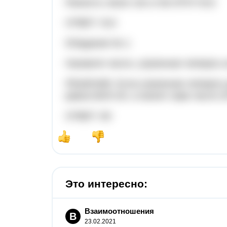
Разность чисел 10х-х=9х=9*57=513
ОТВЕТ: 513
5/Задание № 1:
Назовите число, утроенная четверть 
РЕШЕНИЕ: Если утроенная четверть ра
равна 60/3=20, а значит само число 2
ОТВЕТ: 80
Это интересно:
Взаимоотношения
В
23.02.2021