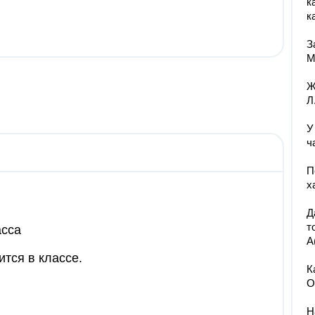
к
к
З
M
Ж
Л
У
ч
П
х
Д
т
асса
A(
ится в классе.
К
О
Н