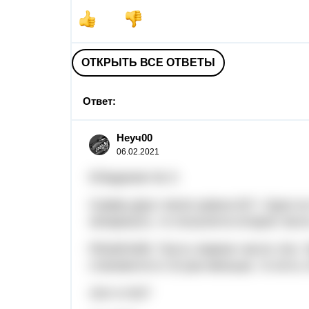
ОТКРЫТЬ ВСЕ ОТВЕТЫ
Ответ:
Неуч00
06.02.2021
5/Задание № 3:
Сумма двух чисел равна 627. Одно из
зачеркнуть, то получится второе числ
РЕШЕНИЕ: Пусть первое число 10х. 
становится в 10 раз меньше, то есть 
10х+х=627