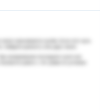
 чисел оканчивается нулём. Если этот нуль
о. Найдите разность этих двух чисел.
При зачеркивании последнего нуля оно
становится равно х. Их сумма по условию: