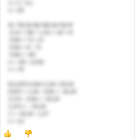
х = 2 : 0,1
х = 20
5) -7(0,3x-8)+3(0,4x+5)=8
-2,1х + 56 + 1,2х + 15 = 8
-0,9х + 71 = 8
-0,9х = 8 - 71
-0,9х = -63
х = -63 : (-0,9)
х = 70
6) 0,87x-0,9x+1,3x=-15,24
0,87х + 1,3х - 0,9х = -15,24
2,17х - 0,9х = -15,24
1,27х = - 15,24
х = -15,24 : 1,27
х = 12