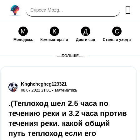
М
К
Д
С
Молодежь
Компьютеры-и-электроника
Дом-и-сад
Стиль-и-уход-за-со
П
Т
П
С
.....БОЛЬШЕ.....
Праздники-и-традиции
Транспорт
Путешествия
Семейная-жизнь
Ф
Б
М
Х
Философия-и-религия
Без категории
Мир-работы
Хобби-и-рукоделие
Khghchcghcg123321
08.07.2022 21:01 •
Математика
И
В
З
К
Искусство-и-развлечения
Взаимоотношения
Здоровье
Кулинария-и-госте
.(Теплоход шел 2.5 часа по
течению реки и 3.2 часа против
Ф
П
О
О
Финансы-и-бизнес
Питомцы-и-животные
Образование
Образование-и-ком
течения реки. какой общий
путь теплоход если его