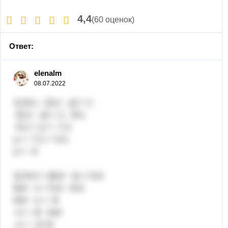
4,4
(60 оценок)
Ответ:
elenalm
08.07.2022
1) 8,1 - (3,1 - y) = 1
-(3,1 - у) = 1 - 8,1
-3,1 + у = -7,1
у = -7,1 + 3,1
у = -4
2) 9,4 + (8,6 - x) = 0,4
8,6 - х = 0,4 - 9,4
8,6 - х = -9
-х = -9 - 8,6
-х = -17,6