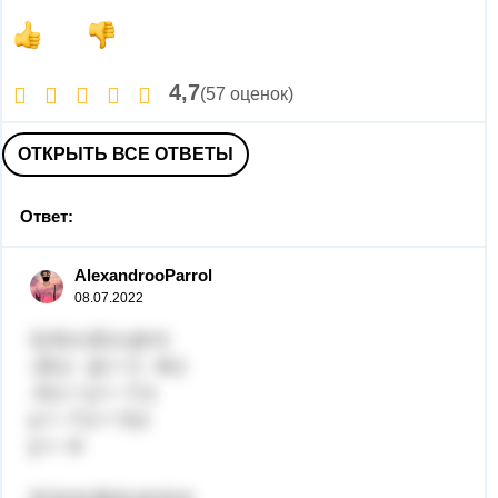
4,7
(57 оценок)
ОТКРЫТЬ ВСЕ ОТВЕТЫ
Ответ:
AlexandrooParrol
08.07.2022
1) 8,1-(3,1-y)=1
-(3,1 - у) = 1 - 8,1
-3,1 + у = -7,1
у = -7,1 + 3,1
у = -4