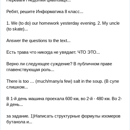
Ребят, решите Информатика 8 класс​...
1. We (to do) our homework yesterday evening. 2. My uncle
(to skate)...
Answer the questions to the text...
Есть трава что никогда не увядает. ЧТО ЭТО...
Верно ли следующее суждение? В публичном праве
главенствующая роль...
There is too … (much/many/a few) salt in the soup. (В супе
слишком...
В 1-й день машина проехала 600 км, во 2-й - 480 км. Во 2-
й день...
за задание. 1)Написать структурные формулы изомеров
бутанола и...