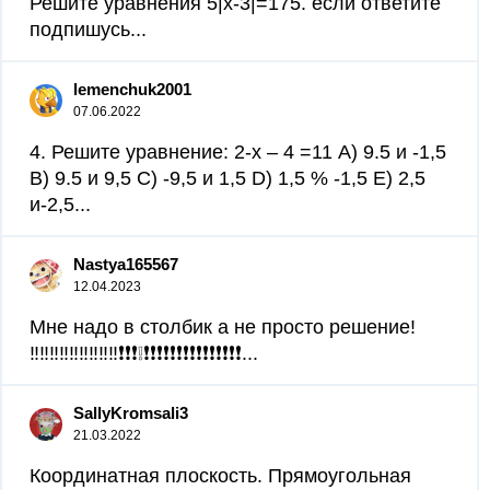
Решите уравнения 5|х-3|=175. если ответите
подпишусь​...
lemenchuk2001
07.06.2022
4. Решите уравнение: 2-х – 4 =11 А) 9.5 и -1,5
В) 9.5 и 9,5 C) -9,5 и 1,5 D) 1,5 % -1,5 E) 2,5
и-2,5​...
Nastya165567
12.04.2023
Мне надо в столбик а не просто решение!
‼️‼️‼️‼️‼️‼️‼️‼️‼️❗❗❗❕❗❗❗❗❗❗❗❗❗❗❗❗❗❗❗...
SallyKromsali3
21.03.2022
Координатная плоскость. Прямоугольная