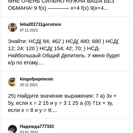
МНЕ ОЧЕНЬ СИЛЬНО НУЖНА ВАША БЕЗ
ОБМАНА! 9 f(x) ———— x+4 f(x) 9|x+4...
leha201711goruinov
07.11.2022
Знайти: НСД( 84; 462 ) НСД( 480; 680 ) НСД(
12; 24; 120 ) НСД( 154; 42; 70; ) НСД-
Найбольшый Общий Делитель. У меня будет
к/р по етому....
kingofpopmusic
20.11.2021
25) Найдите значение выражения: 7 а) 3х +
5у, если х = 2 15 и у = 3 1 25 а (0) 71х + зу,
если х = 8 и у = 9;​...
Надежда777333
03.01.2022