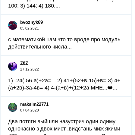
100; 3) 144; 4) 180....
bvoznyk69
05.02.2021
с математикой Там что то вроде про модуль
действительного числа...
Z8Z
27.12.2022
1) -24(-56-а)+2а=... 2) 41+(52+в-15)+в= 3) 4+
(а+2в)-3а-4в= 4) 4-(а+в)+(12+2а МНЕ...❤️...
maksim22771
07.04.2020
Два потяги выйшли назустрич один однму
одночасно з двох мист ,видстань миж якими