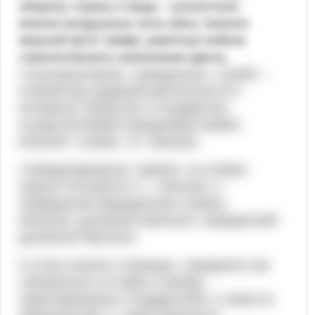
оборону страны.2-виды : сухопутные;
военно-воздушные силы (ввс); военно-
морской флот (вмф); ракетные войска
стратегического назначения (рвсн).
3-альтернативная гражданская служба –
особый вид трудовой деятельности в
интересах общества и государства,
осуществляемой гражданами взамен
военной службы по призыву
4-международным правом на особую
защиту пользуются: 1. военная и
гражданская медицинская службы;
военный духовный персонал; гражданский
духовный персонал
5-статус военно служащих определен как
совокупность их прав и свобод,
гарантированных государством, а также их