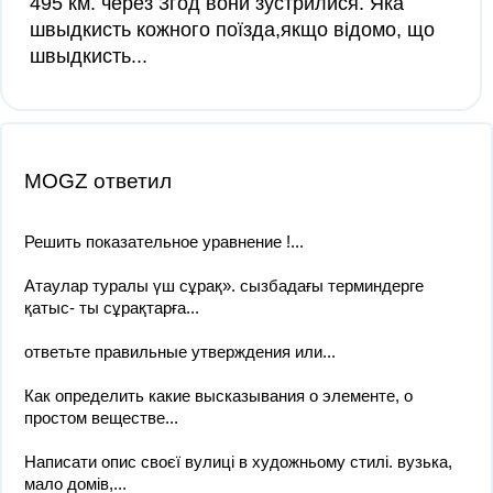
495 км. через 3год вони зустрилися. Яка
швыдкисть кожного поїзда,якщо відомо, що
швыдкисть...
MOGZ ответил
Решить показательное уравнение !...
Атаулар туралы үш сұрақ». сызбадағы терминдерге
қатыс- ты сұрақтарға...
ответьте правильные утверждения или...
Как определить какие высказывания о элементе, о
простом веществе...
Написати опис своєї вулиці в художньому стилі. вузька,
мало домів,...