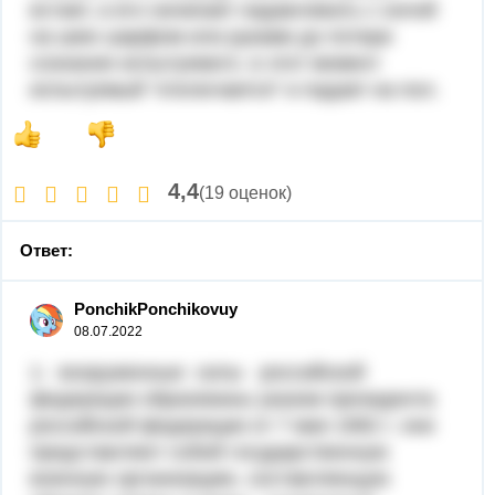
встает, а его начинает надавливать с силой
на шею шарфом или руками до потери
сознания испытуемого. в этот момент
испытуемый "отключается" и падает на пол.
4,4
(19 оценок)
Ответ:
PonchikPonchikovuy
08.07.2022
1- вооруженные силы российской
федерации образованы указом президента
российской федерации от 7 мая 1992 г. они
представляют собой государственную
военную организацию, составляющую