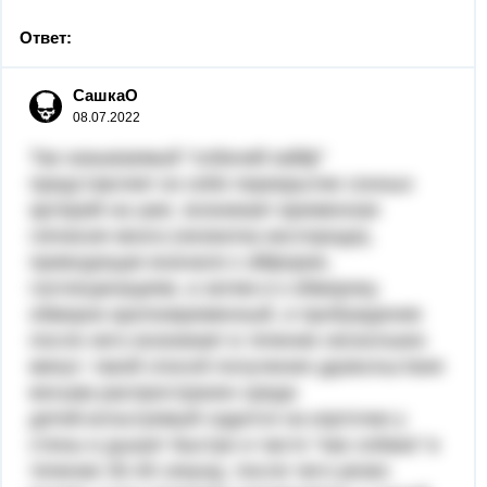
Ответ:
СашкаО
08.07.2022
Так называемый "собачий кайф"
представляет из себя перекрытие сонных
артерий на шее. возникает временная
гипоксия мозга (нехватка кислорода),
приводящая вначале к эйфории,
галлюцинациям, а затем и к обмороку.
обморок кратковременный, и пробуждение
после него возникает в течение нескольких
минут. такой способ получения удовольствия
весьма распространен среди
детей.испытуемый садится на корточки у
стены и дышит быстро и часто "как собака" в
течение 30-45 секунд. после чего резко