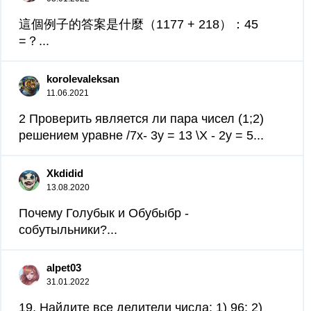
這個例子的答案是什麼（1177 + 218）：45
=？...
korolevaleksan
11.06.2021
2 Проверить является ли пара чисел (1;2)
решением уравне /7х- 3у = 13 \Х - 2y = 5...
Xkdidid
13.08.2020
Почему Голубык и Обубыбр -
собутыльники?...
alpet03
31.01.2022
19. Найдите все делители числа: 1) 96; 2)