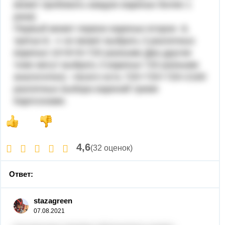
может пробовать каждое варенье более 1
раза)
Первый может первое варенье второе -9,
третье-8. ⇒ он может выбрать 3 различных
варенья 10×8×9=720 разными Два другие
тоже могут выбрать 3 варенья 720 разными
аналогично); ⇒всего есть 720+720+720=2160
различных выбора варений тремя
Карлсонами.
4,6
(32 оценок)
Ответ:
stazagreen
07.08.2021