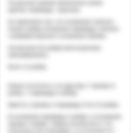
На рисунке призма обозначена синим
цветом, пирамида - красным.
Их приклеили так, что основания совпали.
Значит ребра основания пирамиды совпали
с ребрами верхнего основания призмы.
На рисунке все ребра многогранника
пронумерованы.
Всего 12 ребер.
Можно посчитать и по другому. У призмы 9
ребер. У пирамиды 6 ребер.
Вместе у призмы и пирамиды 9+6=15 ребре.
В основании пирамиды 3 ребра, в основании
призмы 3 ребра. Общее количество 6. Но,
поскольку они совпадают, то получается в