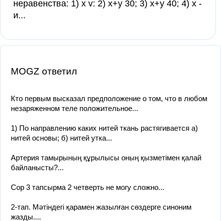
неравенства: 1) x v: 2) x+y 30; 3) x+y 40; 4) x -
и​...
MOGZ ответил
Кто первым высказал предположение о том, что в любом
незаряженном теле положительное...
1) По направлению каких нитей ткань растягивается a)
нитей основы; б) нитей утка...
Артерия тамырының құрылысы оның қызметімен қалай
байланысты?...
Сор 3 тапсырма 2 четверть не могу сложно...
2-тап. Мәтіндегі қарамен жазылған сөздерге синоним
жазды.​...