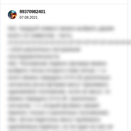
89370982401
07.08.2021
№2. Каждый символ можно выбрать двумя
всего 10 символов; ⇒есть
2×2×2×2×2×2×2×2×2×2=2²×2²×2²×2²×2²=4×4×4×4
=1024 различных построения
последовательности.
№3. Положение первого флажка можно
выбрать пятью второго-тоже пятью; т. е.
всего можно передать 5×5=25 различных
сигналов.(если флажки могут принимать
одинаковое положение, если не могут, то
можно передать 5×4=20 различных
сигналов, т. к. второй флажок сможет
принять только 4 различных положения).
№4. (Если Карлсоны могут пробовать
одинаковые варенья, но ни один из них не