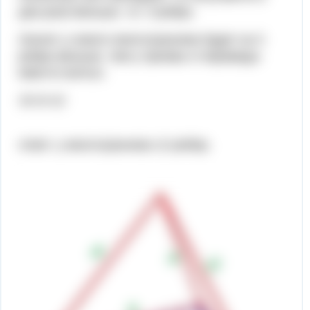
два раза меньше, т.е. 3 ребра.
Значит у нового многогранника будет на 3
ребра меньше, чем у призмы и пирамиды
вместе взятых.
15-3=12
ответ: у многогранника 12 ребер.