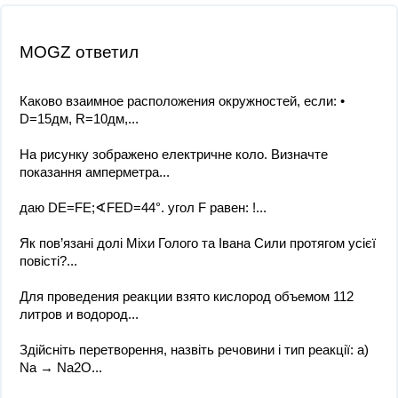
MOGZ ответил
Каково взаимное расположения окружностей, если: •
D=15дм, R=10дм,...
На рисунку зображено електричне коло. Визначте
показання амперметра...
даю DE=FE;∢FED=44°. угол F равен: !...
Як пов’язані долі Міхи Голого та Івана Сили протягом усієї
повісті?...
Для проведения реакции взято кислород объемом 112
литров и водород...
Здійсніть перетворення, назвіть речовини і тип реакції: а)
Na → Na2O...