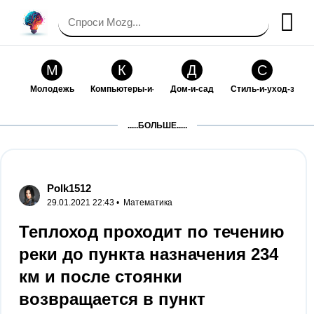
М
К
Д
С
Молодежь
Компьютеры-и-электроника
Дом-и-сад
Стиль-и-уход-за-со
П
Т
П
С
.....БОЛЬШЕ.....
Праздники-и-традиции
Транспорт
Путешествия
Семейная-жизнь
Ф
Б
М
Х
Философия-и-религия
Без категории
Мир-работы
Хобби-и-рукоделие
Polk1512
29.01.2021 22:43 •
Математика
И
В
З
К
Искусство-и-развлечения
Взаимоотношения
Здоровье
Кулинария-и-госте
Теплоход проходит по течению
реки до пункта назначения 234
Ф
П
О
О
Финансы-и-бизнес
Питомцы-и-животные
Образование
Образование-и-ком
км и после стоянки
возвращается в пункт