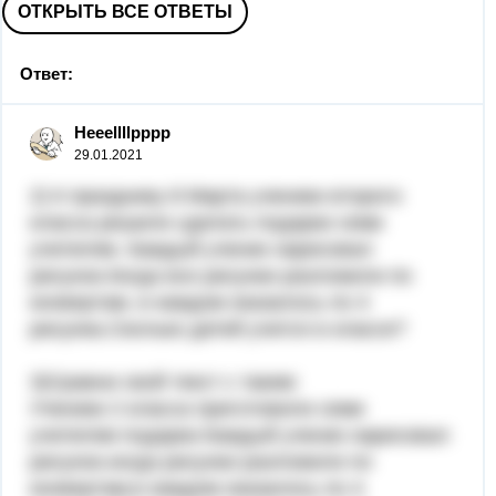
ОТКРЫТЬ ВСЕ ОТВЕТЫ
Ответ:
Heeellllpppp
29.01.2021
2) К празднику 8 Марта ученики второго
класса решили сделать подарки семи
учителям. Каждый ученик нарисовал
рисунок.Когда все рисунки разложили по
конвертам, в каждом оказалось по 4
рисунка.Сколько детей учится в классе?
3)Сравни свой текст с таким:
Ученики 2 класса приготовили семи
учителям подарки.Каждый ученик нарисовал
рисунок.когда рисунки разложили по
конвертам,в каждом оказалось по 4