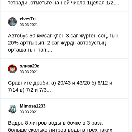
тетради .отметьте на ней числа 1целая 1/2,...
elvesTri
03.03.2021
Автобус 50 км/сағ қпен 3 сағ жүрген соң, ғын
20% арттырып, 2 сағ жүрді. автобустың
орташа ғын тап....
элиза29с
03.03.2021
Сравните дроби: а) 20/43 и 43/20 б) 6/12 и
7/14 в) 7/2 и 7/3...
Mimosa1233
03.03.2021
Ведро 8 литров воды в бочке в 3 раза
больше сколько литров воды в трех таких