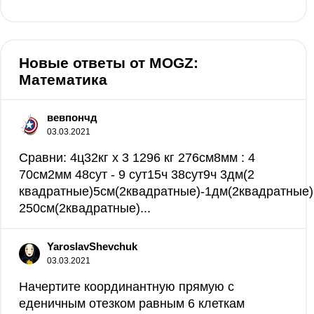
Новые ответы от MOGZ:
Математика
вевпончд
03.03.2021
Сравни: 4ц32кг х 3 1296 кг 276см8мм : 4
70см2мм 48сут - 9 сут15ч 38сут9ч 3дм(2
квадратные)5см(2квадратные)-1дм(2квадратные)
250см(2квадратные)...
YaroslavShevchuk
03.03.2021
Начертите координантную прямую с
еденичным отезком равным 6 клеткам