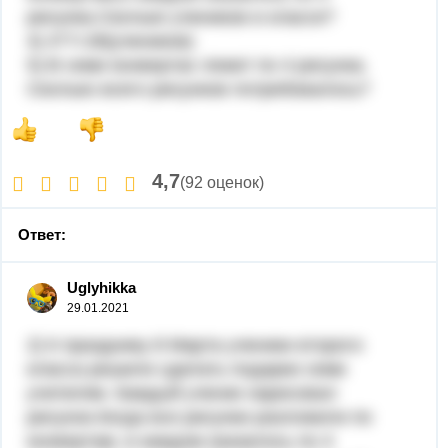
рисунка.Сколько учеников в классе?
4) 4*7=28(учеников)
5) В семи конвертах лежит по 4 рисунка.
Сколько всего рисунков потребовалось?
4,7
(92 оценок)
Ответ:
Uglyhikka
29.01.2021
2) К празднику 8 Марта ученики второго
класса решили сделать подарки семи
учителям. Каждый ученик нарисовал
рисунок.Когда все рисунки разложили по
конвертам, в каждом оказалось по 4