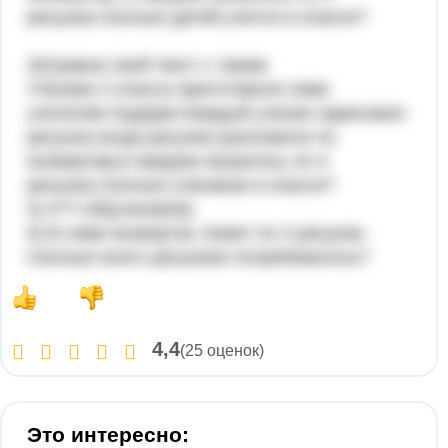
рисунка.Сколько детей учится в классе?
3)Сравни свой текст с таким:
Ученики 2 класса приготовили семи
учителям подарки.Каждый ученик нарисовал
рисунок.когда рисунки разложили по
конвертам,в каждом оказалось по 4
рисунка.Сколько учеников в классе?
4) 4*7=28(учеников)
5) В семи конвертах лежит по 4 рисунка.
Сколько всего рисунков потребовалось?
4,4
(25 оценок)
Это интересно: