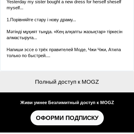
Yesterday my sister bought a new dress for herself sheself
myself...
1.Порівняйте стару і нову драму​...
Мәтінді мұқият тыңда. «Кең алқапты жазықтар» тіркесін
алмастыруға...
Напиши эссе о трёх правителей Моде, Чжи Чжи, Атила
только по быстрей....
Полный доступ к MOGZ
Живи умнее Безлимитный доступ к MOGZ
ОФОРМИ ПОДПИСКУ