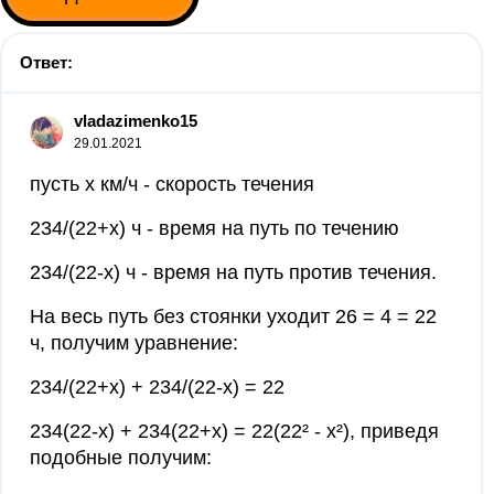
Ответ:
vladazimenko15
29.01.2021
пусть х км/ч - скорость течения
234/(22+х) ч - время на путь по течению
234/(22-х) ч - время на путь против течения.
На весь путь без стоянки уходит 26 = 4 = 22
ч, получим уравнение:
234/(22+х) + 234/(22-х) = 22
234(22-х) + 234(22+х) = 22(22² - х²), приведя
подобные получим: