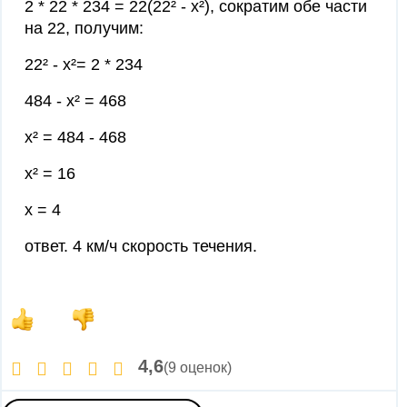
2 * 22 * 234 = 22(22² - х²), сократим обе части
на 22, получим:
22² - х²= 2 * 234
484 - х² = 468
х² = 484 - 468
х² = 16
х = 4
ответ. 4 км/ч скорость течения.
4,6
(9 оценок)