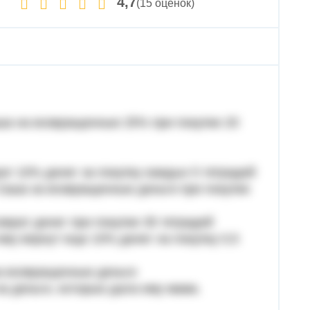
4,7
(15 оценок)
аша на возвращенные 25% при покупке 20
рат 10% денег за покупку каждых 5 тетрадей
ь Саша за возвращенные деньги при покупке
озврат денег при покупке 35 тетрадей
ему вернут еще 10% денег на покупку 0,5
 на возвращенные деньги
а деньги, которые дала ему мама.