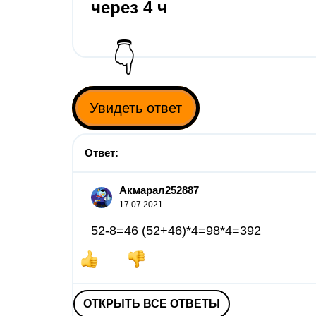
через 4 ч
👇
Увидеть ответ
Ответ:
Акмарал252887
17.07.2021
52-8=46 (52+46)*4=98*4=392
ОТКРЫТЬ ВСЕ ОТВЕТЫ