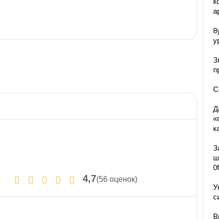
к
а
8
у
З
п
С
Д
«
к
З
ш
0
4,7
(56 оценок)
У
с
В