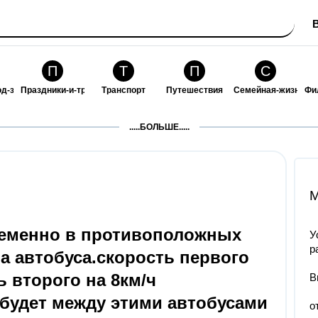
П
Т
П
С
од-за-собой
Праздники-и-традиции
Транспорт
Путешествия
Семейная-жизнь
Фи
З
К
Ф
П
.....БОЛЬШЕ.....
ошения
Здоровье
Кулинария-и-гостеприимство
Финансы-и-бизнес
Питомцы-и-животн
О
M
ременно в противоположных
У
р
а автобуса.скорость первого
ь второго на 8км/ч
В
 будет между этими автобусами
о