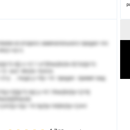
р
вием из второго замечательного предел что
 xln(1+x)​=1
}{x^2-4}} x->2 \ \ e^{\frac{ln(3x-5)*2x}{x^2-
−>2 ex2−4ln(3x−5)∗2x​​
−2=y , тогда y->0y−>0 предел примет вид
(y+2)}{y^2-4y} y->0 \ \frac{ln(3y+1)*4}
rac{4}{\frac{4}
)∗2(y+2)​y−>0 3y(3y​+34​)ln(3y+1)∗4​