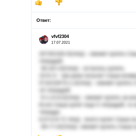
Ответ:
vfvf2304
17.07.2021
20*25/100=5(тетр) - сможет купить С
тетрадей.
35-20=15(тетр) - осталось купить
15:5=3 - три раза получит Саша возв
5*10/100*3=1,5(тетр) - сможет купит
15 тетрадей.
5+1,5=6,5(тетр) - сможет купить за в
Если Саша купит еще 5 тетрадей, то 
тетради:
6,5+0,5=7( тетр).- всего купит Саша
35+7=42(тетр)- сможет купить Саша н