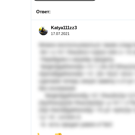
Ответ:
Katya111zz3
17.07.2021
Можно воспользоваться таким следст
lim \ x->0 \ \frac{ln(1+x)}{x}=1lim x−>0
Перейдем к нашему пределу
\begin{lgathered}x->2 \ \ (3x-5)^{\frac{2x
4}}end{lgathered}x−>2 (3x−5)x2−42x​x
сделаем теперь некую замену x-2=yx
без основания
\begin{lgathered}y->0 \ \frac{ln(3y+1)*2
{3y(\frac{y}{3}+\frac{4}{3})}= y->0 \ \ 1*\f
{3}}=3\end{lgathered}y−>0 y2−4yln(3y+1
=y−>0 1∗34​4​=3​
то есть предел равен e^3e3