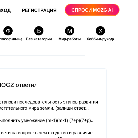
СПРОСИ MOZG AI
ВХОД
РЕГИСТРАЦИЯ
Ф
Б
М
Х
лософия-и-религия
Без категории
Мир-работы
Хобби-и-рукоделие
О
О
ые
бразование
Образование-и-коммуникации
OGZ ответил
станови последовательность этапов развития
астительного мира земли. (запиши ответ...
ыполнить умножение (m-1)(m-1) (7+p)(7+p)...
твети на вопрос: в чем сходство и различие