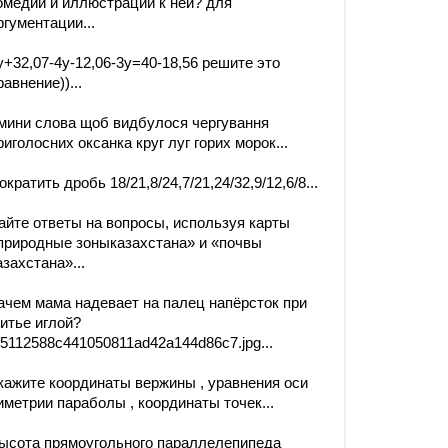
омедии и иллюстрации к ней? для
ргументации...
у+32,07-4у-12,06-3у=40-18,56 решите это
равнение))...
мини слова щоб видбулося чергування
риголосних оксанка круг луг горих морок...
ократить дробь 18/21,8/24,7/21,24/32,9/12,6/8...
айте ответы на вопросы, используя карты
природные зоныказахстана» и «почвы
азахстана»...
ачем мама надевает на палец напёрсток при
итье иглой?
f5112588c441050811ad42a144d86c7.jpg...
кажите координаты вержины , уравнения оси
иметрии параболы , координаты точек...
ысота прямоугольного параллелепипеда