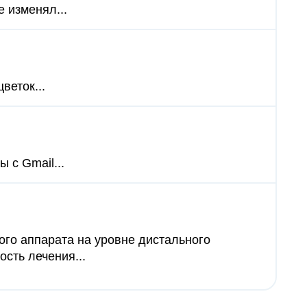
е изменял...
веток...
 с Gmail...
го аппарата на уровне дистального
сть лечения...