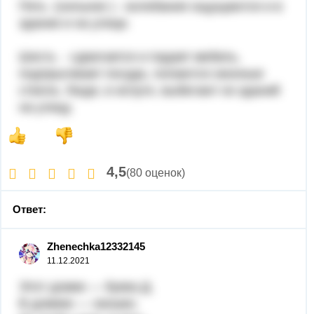
Пять (сильное ) - колебания ощущаются и в
здании и на улице.
Шесть - сдвигается и падает мебель,
подпрыгивает посуда, лопаются оконные
стекла. Люди, в испуге, выбегают из зданий
на улицу.
4,5
(80 оценок)
Ответ:
Zhenechka12332145
11.12.2021
Этот домик — буква Д.
В домике — окошко.