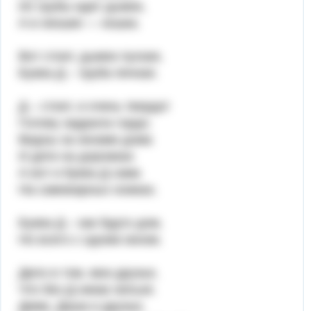
Из трубы идет дымок,
А в окошке — кошка.
Вот стоит, дымок пуская,
Буква Д – труба печная.
Д – стоит, и очень твердо!
Голову задрала гордо.
Видны за окнами дома
И дети на дорожках
А вот и буква Д сама
На самоварных ножках.
Буква Д – как будто дом,
Но всего с одним окном.
Дело в том, мои друзья,
Что без Д никак нельзя.
Дима, Даша и друзья,