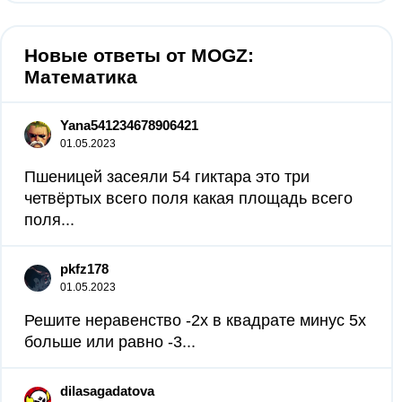
Новые ответы от MOGZ:
Математика
Yana541234678906421
01.05.2023
Пшеницей засеяли 54 гиктара это три
четвёртых всего поля какая площадь всего
поля...
pkfz178
01.05.2023
Решите неравенство -2x в квадрате минус 5x
больше или равно -3...
dilasagadatova