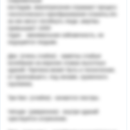
современным
взглядам, землетрясения отражают процесс
геологического преобразования планеты.Из-
за них могут погибнуть люди ,жертвы
привышают 1000!
Один - минимальная сейсмичность, не
ощущается людьми.
Два (очень слабое) - заметны слабые
колебания на верхних этажах высотных
зданий. Причина может быть и техногенная,
от проехавшего, под окнами, груженного
грузовика.
Три бал. (слабое) - качаются люстры.
Четыре (умеренное) - внутри зданий
чувствуется сотрясение.