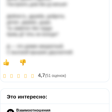
Построить дом без Д нельзя!
Доблесть, дружба, доброта,
дятел, дерево, дыра.
Ты заметил без труда
букву Д? Иль не всегда?
Д — это домик аккуратный,
С высокой крышею двускатной.
4,7
(51 оценок)
Это интересно:
Взаимоотношения