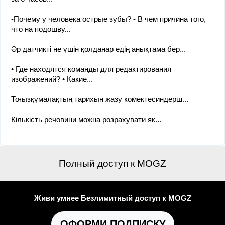
-Почему у человека острые зубы? - В чем причина того,
что на подошву...
Әр датчикті не үшін қолданар едің анықтама бер...
• Где находятся команды для редактирования
изображений? • Какие...
Тоғызқұмалақтың тарихын жазу комектесиндерш...
Кількість речовини можна розрахувати як...
Полный доступ к MOGZ
Живи умнее Безлимитный доступ к MOGZ
ОФОРМИ ПОДПИСКУ