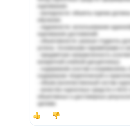
оценивания:
- валидности: объекты оценки должн
обучения;
- надежности: использование единоо
оценивания достижений;
- объективности: разные студенты д
успеха. Основными параметрами и с
- предметная направленность (соотв
конкретной учебной дисциплины);
- содержание (состав и взаимосвязь
содержание теоретической и практич
- объем (количественный состав оце
- качество оценочных средств и ФОС
объективных и достоверных результа
целями.