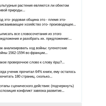
ультурные растения евляются ли обектом
ивой природы...
од это- родовая община это - племя это-
рисваивающее хозяйство это- производящее...
ыписать все словосочетания из этого
редложения и разобрать их. предложение:...
ак анализировать ход войны: гугенотские
ойны 1562-1594 во франции...
акое проверочное слово к слову ёрш?...
огда ученик прочитал 64% книги, ему осталось
рочитать 180 страниц. сколько...
.этапы сценического действия: (подчеркнуть)
кспозиция конфликт завязка развитие...