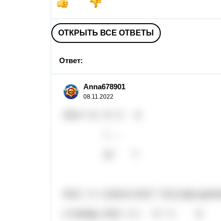
ОТКРЫТЬ ВСЕ ОТВЕТЫ
Ответ:
Anna678901
08.11.2022
9/14 * 2= 9 * 2 9
= --
14 7
9/12 : 2 = (тоесть 9/12 * 2/1) (при д
и теперь: 9/12 : 2 = 9 * 1 9