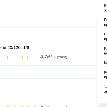
К
ж
Р
п
В
п
ение 20/120=1/6
К
в
4,7
(63 оценок)
К
К
п
1
э