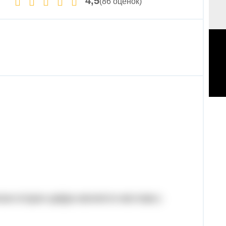
4,5
(86 оценок)
елении вторая цифра меняется местами.)