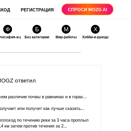
СПРОСИ MOZG AI
ВХОД
РЕГИСТРАЦИЯ
Ф
Б
М
Х
лософия-и-религия
Без категории
Мир-работы
Хобби-и-рукоделие
О
О
ые
бразование
Образование-и-коммуникации
OGZ ответил
чем различие почвы в равнинах и в горах...
олучает или получет как лучше сказать...
еплоход по течению реки за 3 часа проплыл
14 км затем против течения за 2...