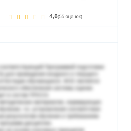
)
4,6
(55 оценок)
соответствующей Программой подготовки
) для проведения входного и текущего
 аттестации обучающихся. ФОС является
ического обеспечения системы оценки
ит в состав ППССЗ.
 методических материалов, нормирующих
учения, т.е. установления соответствия
м результатам обучения и требованиям
 программ дисциплин.
н на основе ключевых принципов