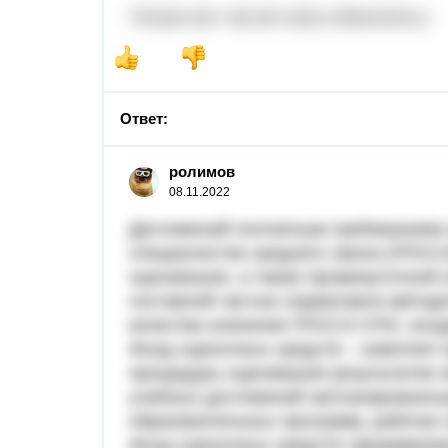
Только вот так вот могу объяснить;
Ответ:
ролимов
08.11.2022
Достижений поэтапным требованиям 
специалистов среднего звена (ППССЗ
оценивания, а также промежуточной
составной частью нормативно-метод
качества освоения ППССЗ СПО, вход
Фонд оценочных средств – комплект
процедуры оценивания результатов об
учебных достижений запланированны
образовательных программ, рабочих
Фонд оценочных средств сформирова