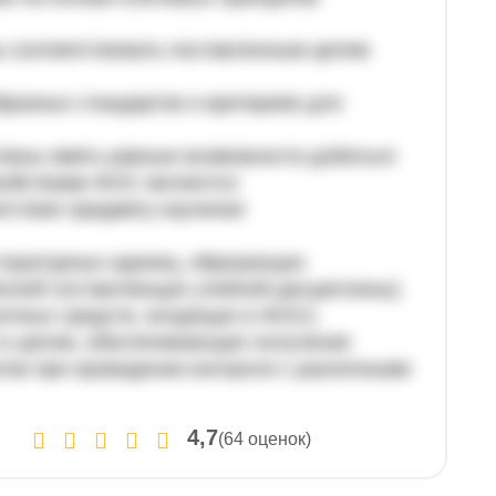
ы соответствовать поставленным целям
бразных стандартов и критериев для
олжны иметь равные возможности добиться
войствами ФОС являются:
етствие предмету изучения
 структурных единиц, образующих
еской составляющих учебной дисциплины);
ночных средств, входящих в ФОС);
 в целом, обеспечивающее получение
тов при проведении контроля с различными
4,7
(64 оценок)