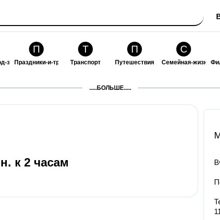
П
Т
П
С
од-за-собой
Праздники-и-традиции
Транспорт
Путешествия
Семейная-жизнь
Фи
З
К
Ф
П
.....БОЛЬШЕ.....
ошения
Здоровье
Кулинария-и-гостеприимство
Финансы-и-бизнес
Питомцы-и-животн
О
M
. к 2 часам
В
П
Т
1