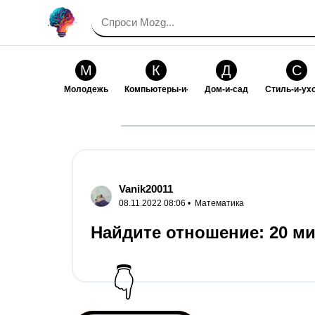
М
К
Д
С
Молодежь
Компьютеры-и-электроника
Дом-и-сад
Стиль-и-ух
И
В
Искусство-и-развлечения
Взаимоотн
Vanik20011
08.11.2022 08:06 •
Математика
Найдите отношение: 20 мин
👇