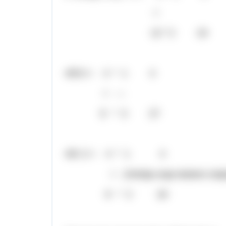
=
12 * 2 24
4/9:3 = 4 * 1 4
= ---
9 * 3 27
4/9 :2 = 4 * 1 4
= (теперь еще можно сократит
9 * 