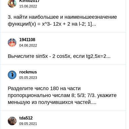
Kirito2017
15.06.2022
3. найти наибольшее и наименьшеезначение
функцииf(x) = x^3- 12х + 2 на l-2; 1]​...
1941108
04.06.2022
Вычислите sin5x - 2 cos5x, если tg2,5x=2...
rockmus
05.05.2023
Разделите число 180 на части
пропорционально числам 8; 5/3; 7/3. укажите
меньшую из получившихся частей....
tda512
09.05.2021