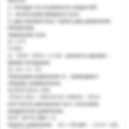
Мысли:
1- опоздал из-за разности скоростей.
2 - используем формулу пути
3- два неизвестных -нужно два уравнения.
РЕШЕНИЕ.
Уравнение пути
S = V*T
T=S/V
1) S/V2 - S/V1 = 1 1/4 - разность времен -
время опоздания
2) V2 = 4 - V1
Упрощаем уравнение 1) - приводим к
общему знаменателю.
3) S/V2-S/V1 =5/4
S*(V1-V2) = 5/4*V1*V2 =5/4V1² - 5*V1
или после умножения на 4. получаем
квадратное уравнение.
5V1² -20*V1-960 = 0
Корень уравнения V1 = 16 км/ч ( и V= -12)