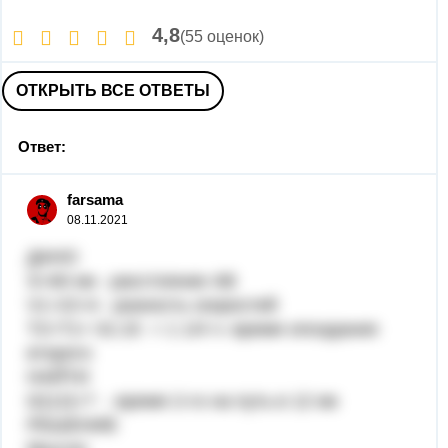
4,8
(55 оценок)
ОТКРЫТЬ ВСЕ ОТВЕТЫ
Ответ:
farsama
08.11.2021
ДАНО
S=60 км - расстояние АВ
V1-V2=4 - разность скоростей
T2=T1+ 01:15 = 1 1/4 ч- время опоздания
второго
НАЙТИ
t2(12)=? - время 2-го на путь в 12 км
РЕШЕНИЕ