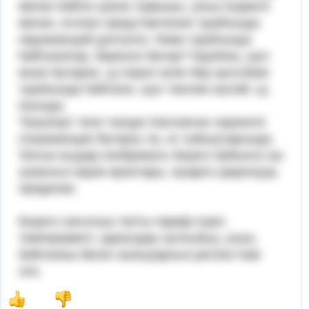
менән бәйле шәхес яҙмышы, уның хеҙмәте
менән, егонин представления тураһында
окружающей донъяла. Нимә тураһында
һөйләнеләр, беренсе биләр? Күрәһең, шул
кеше булараҡ, үҙ ҡорал өсөн бер ауға,йәки
тураһында һөйләне, шул тиклем эшләй, үҙ
янында.
"Башҡорт теле танцах һаҡланған хәрәкәте
отражающие йүгереү ла, ат сабыштарында.
Ҡатын-кыҙҙар изображать биҙәге буйынса эш
хужалыҡ кәрәк-яраҡтары, ашарға әҙерләүҙә,
прядение.
Биҙәге сағылыш тапты ғөрөф-ғәҙәт,
темперамент, идеалдар халҡыбыҙ, уның
бәйләнеш бөгөн эшҡыуарлыҡ-регион һәм
зло.