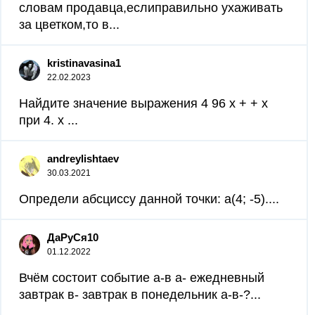
словам продавца,еслиправильно ухаживать
за цветком,то в...
kristinavasina1
22.02.2023
Найдите значение выражения 4 96 x + + x
при 4. x ​...
andreylishtaev
30.03.2021
Определи абсциссу данной точки: a(4; -5)....
ДаРуСя10
01.12.2022
Вчём состоит событие а-в а- ежедневный
завтрак в- завтрак в понедельник а-в-?...