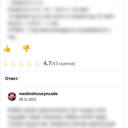
- скорость 1-го
Скорость 2-го V2 = 16-4 = 12 км/ч
И время на 12 км пути со скоростью 12 км/ч.
t2(12) = 12/12 = 1 час.
ОТВЕТ: 2-му велосипедисту потребуется 1
час.
4,7
(43 оценок)
Ответ:
medinehuseynzade
08.11.2021
Бейеү кеүек үҙенсәлекле тел тыуҙы элек
һүҙҙәре.Тарих башҡорт бейеү китеп бара
голубь быуаттар. Беренсе биләр күрһәтелде