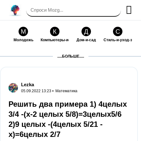
М
К
Д
С
Молодежь
Компьютеры-и-электроника
Дом-и-сад
Стиль-и-уход-за-со
П
Т
П
С
.....БОЛЬШЕ.....
Праздники-и-традиции
Транспорт
Путешествия
Семейная-жизнь
Ф
Б
М
Х
Философия-и-религия
Без категории
Мир-работы
Хобби-и-рукоделие
Lezka
05.09.2022 13:23 •
Математика
И
В
З
К
Искусство-и-развлечения
Взаимоотношения
Здоровье
Кулинария-и-госте
Решить два примера 1) 4целых
3/4 -(x-2 целых 5/8)=3целых5/6
Ф
П
О
О
Финансы-и-бизнес
Питомцы-и-животные
Образование
Образование-и-ком
2)9 целых -(4целых 5/21 -
x)=6целых 2/7